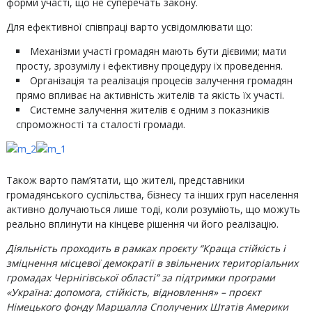
форми участі, що не суперечать закону.
Для ефективної співпраці варто усвідомлювати що:
Механізми участі громадян мають бути дієвими; мати
просту, зрозумілу і ефективну процедуру їх проведення.
Організація та реалізація процесів залучення громадян
прямо впливає на активність жителів та якість їх участі.
Системне залучення жителів є одним з показників
спроможності та сталості громади.
Також варто пам’ятати, що жителі, представники
громадянського суспільства, бізнесу та інших груп населення
активно долучаються лише тоді, коли розуміють, що можуть
реально вплинути на кінцеве рішення чи його реалізацію.
Діяльність проходить в рамках проєкту “Краща стійкість і
зміцнення місцевої демократії в звільнених територіальних
громадах Чернігівської області” за підтримки програми
«Україна: допомога, стійкість, відновлення» – проєкт
Німецького фонду Маршалла Сполучених Штатів Америки