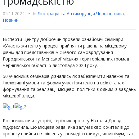
громадськістю
05.11.2024
•
In
Люстрацiя та Антикорупцiя Чернігівщина
,
Новини
Експерти Центру Доброчин провели ознайомчі семінари
«Участь жителів у процесі прийняття рішень на місцевому
рівні» для представників місцевого самоврядування
Городнянської та Менської міських територіальних громад
Чернігівської області 5 листопада 2024 року.
50 учасників семінарів дізнались як забезпечити належні та
інклюзивні умови та форми участі жителів на всіх етапах
формування та реалізації місцевої політики є одним із завдань
місцевої влади.
Розпочинаючи зустрічі, керівник проєкту Наталія Дрозд
підкреслила, що місцева рада, яка залучає своїх жителів до
процесу прийняття рішень у громаді, отримує, як мінімум, такі