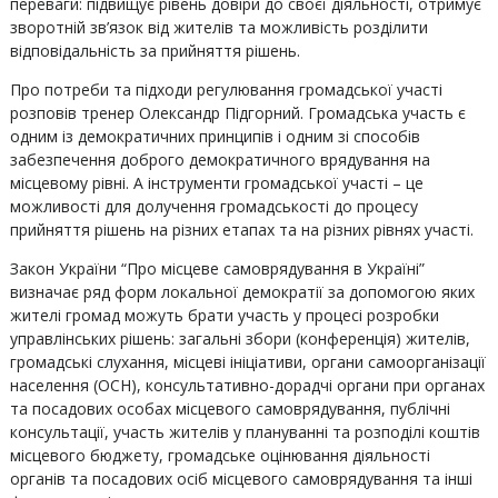
переваги: підвищує рівень довіри до своєї діяльності, отримує
зворотній зв’язок від жителів та можливість розділити
відповідальність за прийняття рішень.
Про потреби та підходи регулювання громадської участі
розповів тренер Олександр Підгорний. Громадська участь є
одним із демократичних принципів і одним зі способів
забезпечення доброго демократичного врядування на
місцевому рівні. А інструменти громадської участі – це
можливості для долучення громадськості до процесу
прийняття рішень на різних етапах та на різних рівнях участі.
Закон України “Про місцеве самоврядування в Україні”
визначає ряд форм локальної демократії за допомогою яких
жителі громад можуть брати участь у процесі розробки
управлінських рішень: загальні збори (конференція) жителів,
громадські слухання, місцеві ініціативи, органи самоорганізації
населення (ОСН), консультативно-дорадчі органи при органах
та посадових особах місцевого самоврядування, публічні
консультації, участь жителів у плануванні та розподілі коштів
місцевого бюджету, громадське оцінювання діяльності
органів та посадових осіб місцевого самоврядування та інші