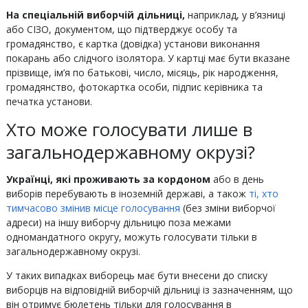
На спеціальній виборчій дільниці,
наприклад, у в’язниці
або СІЗО, документом, що підтверджує особу та
громадянство, є картка (довідка) установи виконання
покарань або слідчого ізолятора. У картці має бути вказане
прізвище, ім’я по батькові, число, місяць, рік народження,
громадянство, фотокартка особи, підпис керівника та
печатка установи.
Хто може голосувати лише в
загальнодержавному окрузі?
Українці, які проживають за кордоном
або в день
виборів перебувають в іноземній державі, а також
ті, хто
тимчасово змінив місце голосування
(без зміни виборчої
адреси) на іншу виборчу дільницю поза межами
одномандатного округу, можуть голосувати тільки в
загальнодержавному окрузі.
У таких випадках виборець має бути внесени до списку
виборців на відповідній виборчій дільниці із зазначенням, що
він отримує бюлетень тільки для голосування в