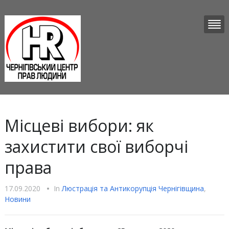
Місцеві вибори: як
захистити свої виборчі
права
17.09.2020
•
In
Люстрацiя та Антикорупцiя Чернігівщина
,
Новини