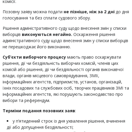
комісії.
Позовну заяву можна подати
не пізніше, ніж за 2 дні
до дня
голосування та без сплати судового збору.
Рішення адміністративного суду щодо внесення змін у списки
виборців
виконуються негайно.
Оскарження рішення
адміністративного суду щодо внесення змін у списки виборців
не перешкоджає його виконанню.
Суб’єкти виборчого процесу
мають право оскаржувати
рішення, дії чи бездіяльність виборчих комісій, членів цих
комісій або рішення, дії чи бездіяльності органів виконавчої
влади, органів місцевого самоврядування, ЗМІї,
інформаційних агентств, підприємств, установ, організацій,
їхніх посадових та службових осіб, творчих працівників ЗМІ та
інформаційних агентств, які порушують законодавство про
вибори та референдум.
Терміни подання позовних заяв
:
у п’ятиденний строк із дня ухвалення рішення, вчинення
дії або допущення бездіяльності;