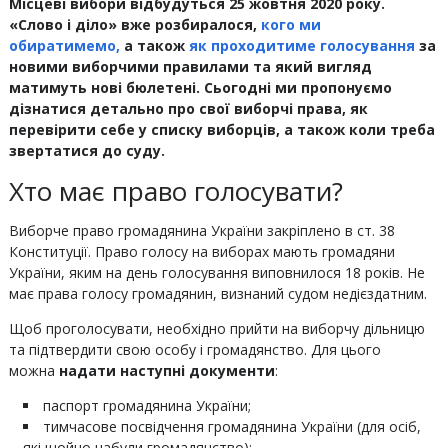
Місцеві вибори відбудуться 25 жовтня 2020 року.
«Слово і діло» вже розбиралося,
кого ми
обиратимемо,
а також
як проходитиме голосування
за
новими виборчими правилами та який вигляд
матимуть нові бюлетені. Сьогодні ми пропонуємо
дізнатися детально про свої виборчі права, як
перевірити себе у списку виборців, а також коли треба
звертатися до суду.
Хто має право голосувати?
Виборче право громадянина України закріплено в ст. 38
Конституції. Право голосу на виборах мають громадяни
України, яким на день голосування виповнилося 18 років. Не
має права голосу громадянин, визнаний судом недієздатним.
Щоб проголосувати, необхідно прийти на виборчу дільницю
та підтвердити свою особу і громадянство. Для цього
можна
надати наступні документи
:
паспорт громадянина України;
тимчасове посвідчення громадянина України (для осіб,
які щойно набули громадянство);