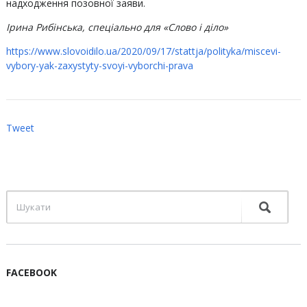
надходження позовної заяви.
Ірина Рибінська, спеціально для «Слово і діло»
https://www.slovoidilo.ua/2020/09/17/stattja/polityka/miscevi-
vybory-yak-zaxystyty-svoyi-vyborchi-prava
Tweet
FACEBOOK