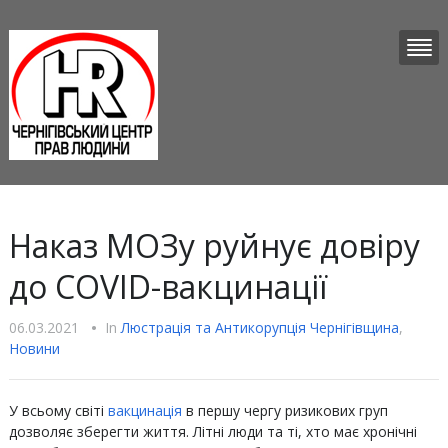
Наказ МОЗу руйнує довіру
до COVID-вакцинації
06.03.2021
•
In
Люстрацiя та Антикорупцiя Чернігівщина
,
Новини
У всьому світі
вакцинація
в першу чергу ризикових груп
дозволяє зберегти життя. Літні люди та ті, хто має хронічні