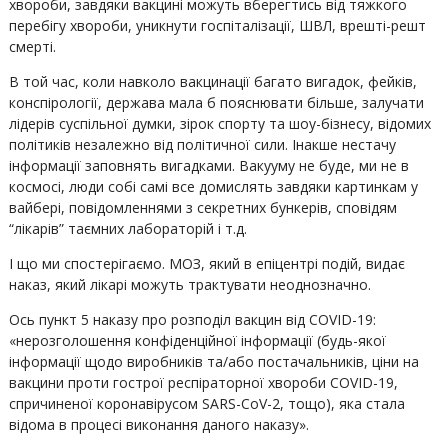
хвороби, завдяки вакцині можуть вберегтись від тяжкого
перебігу хвороби, уникнути госпіталізації, ШВЛ, врешті-решт
смерті.
В той час, коли навколо вакцинації багато вигадок, фейків,
конспірології, держава мала б пояснювати більше, залучати
лідерів суспільної думки, зірок спорту та шоу-бізнесу, відомих
політиків незалежно від політичної сили. Інакше нестачу
інформації заповнять вигадками. Вакууму не буде, ми не в
космосі, люди собі самі все домислять завдяки картинкам у
вайбері, повідомленнями з секретних бункерів, сповідям
“лікарів” таємних лабораторій і т.д.
І що ми спостерігаємо. МОЗ, який в епіцентрі подій, видає
наказ, який лікарі можуть трактувати неоднозначно.
Ось пункт 5 наказу про розподіл вакцин від COVID-19:
«нерозголошення конфіденційної інформації (будь-якої
інформації щодо виробників та/або постачальників, ціни на
вакцини проти гострої респіраторної хвороби COVID-19,
спричиненої коронавірусом SARS-CoV-2, тощо), яка стала
відома в процесі виконання даного наказу».