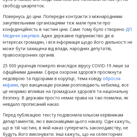
свободу шкарпеток.
Повернусь до ціни. Попередні контракти з міжнародними
закупівельними організаціями теж мали пункти про
конфіденційність в частині ціни. Саме тому було створено
ДП
Медичні закупівлі
. Адже державне підприємство діє в
інтересах громадян, і вся інформація щодо його діяльності не
може бути захищена від влади, народних депутатів,
правоохоронних органів.
25 000 українців померло внаслідок вірусу COVID-19 лише за
офіційними даними. Сфера охорони здоров’я просякнута
недовірою та підозрами в корупції, тема ковіду
обросла
міфами
, про вакцинацію роками розповідають небилиці, все
це незримо впливає на громадське здоров’я та національну
безпеку. В держави просто немає права на такі помилки, як
невдало прописаний наказ.
Перед публікацією тексту подзвонила кільком керівникам
департаментів, які є виконавцями цього наказу. Одні кажуть,
що в тій частині, в якій наказ суперечить законодавству, не
будуть його виконувати. Інші кажуть, що на селекторних