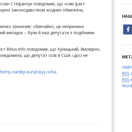
услан Стефанчук повідомив, що «сам факт
творює законодавством жодних обмежень
НАШ
ієнко зазначив: «Звичайно, це неприємна
face
ний випадок – були й інші депутати з подібними
кт Bihus.Info повідомив, що Куницький, ймовірно,
повідомила, що депутат осів в США і досі не
МЕТ
Увій
khemy-nardep-kunytskyy-ssha-
RSS
з
RSS
к
Word