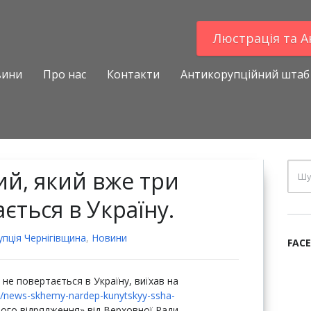
Люстрацiя та 
вини
Про нас
Контакти
Антикорупційний штаб
й, який вже три
ається в Україну.
пцiя Чернігівщина
,
Новини
FAC
 не повертається в Україну, виїхав на
a/news-skhemy-nardep-kunytskyy-ssha-
го відрядження» від Верховної Ради