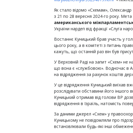
Як стало відомо «Схемам», Олександр
з 21 по 28 вересня 2024-го року. Мета
американського міжпарламентськ
України нардеп від фракції «Слуга наро
Востаннє Куницький брав участь у голо
цього року, а в комітеті з питань прав
кажуть, що останній раз він був присут
У Верховній Раді на запит «Схем» не н
що вона є «службовою». Водночас в А
на відрядження за рахунок коштів де
У це відрядження Куницький виїхав вже
розслідувати обставини його іншого ви
Куницький отримав від голови ВР дозв
відрядження в Ізраїль, натомість пове
За даними джерел «Схем» у правоохор
Куницькому не повідомляли про підозр
встановлювали будь-які інші обмежен