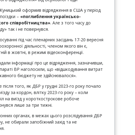
 Куницький оформив відрядження в США у період
 поїздки –
«поглиблення українсько-
ого співробітництва»
. Але з того часу до
ду» так і не повернувся.
суванні під час пленарних засідань 17-20 вересня
оохоронної діяльності, членом якого він є,
ній в жовтні, в режимі відеоконференції.
адали інформації про це відрядження, зазначивши,
параті ВР наголосили, що «відшкодування витрат
ржавного бюджету не здійснювалося».
 після того, як ДБР у грудні 2023-го року почало
їзду за кордон, влітку 2023-го року – коли
іл на виїзд у короткострокове робоче
рнувся лише за три тижні.
онних органах, в межах цього розслідування ДБР
у, не обирали запобіжний захід та не
ня.