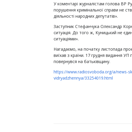
У коментарі журналістам голова ВР Р
порушення кримінальної справи не с
діяльності народних депутатів».
Заступник Стефанчука Олександр Корн
ситуація. До того ж, Куницький не єди
ситуаціями».
Нагадаємо, на початку листопада проє
виїхав з країни. 17 грудня видання УП 
повернувся на батьківщину.
https://www.radiosvoboda.org/a/news-s
vidryadzhennya/33254019.html