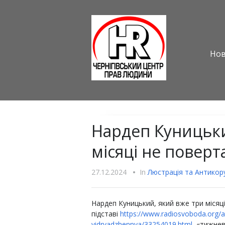
Но
Нардеп Куницьки
місяці не поверт
27.12.2024
•
In
Люстрацiя та Антикору
Нардеп Куницький, який вже три місяці
підставі
https://www.radiosvoboda.org/
vidryadzhennya/33254019.html
«тижнево