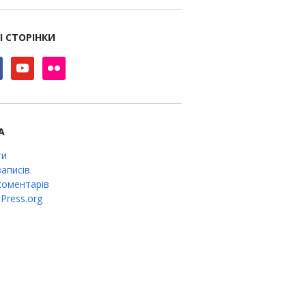
І СТОРІНКИ
book
youtube
flickr
А
ти
аписів
оментарів
Press.org