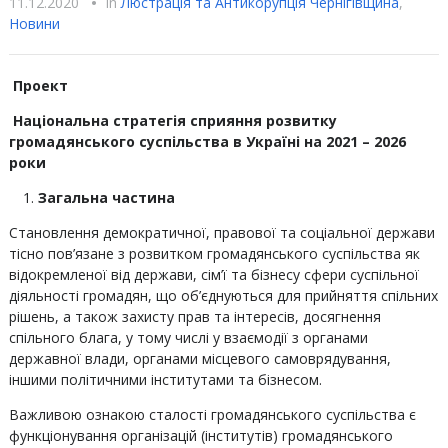
11.12.2020
•
In
Люстрацiя та Антикорупцiя Чернігівщина
,
Новини
Проект
Національна стратегія сприяння розвитку
громадянського суспільства в Україні на 2021 – 2026
роки
Загальна частина
Становлення демократичної, правової та соціальної держави
тісно пов’язане з розвитком громадянського суспільства як
відокремленої від держави, сім’ї та бізнесу сфери суспільної
діяльності громадян, що об’єднуються для прийняття спільних
рішень, а також захисту прав та інтересів, досягнення
спільного блага, у тому числі у взаємодії з органами
державної влади, органами місцевого самоврядування,
іншими політичними інститутами та бізнесом.
Важливою ознакою сталості громадянського суспільства є
функціонування організацій (інститутів) громадянського