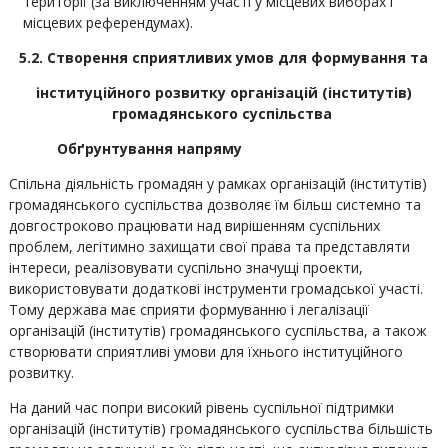
території (за виключенням участі у місцевих виборах і
місцевих референдумах).
5.2. Створення сприятливих умов для формування та
інституційного розвитку організацій (інститутів)
громадянського суспільства
Обґрунтування напряму
Спільна діяльність громадян у рамках організацій (інститутів)
громадянського суспільства дозволяє їм більш системно та
довгостроково працювати над вирішенням суспільних
проблем, легітимно захищати свої права та представляти
інтереси, реалізовувати суспільно значущі проекти,
використовувати додаткові інструменти громадської участі.
Тому держава має сприяти формуванню і легалізації
організацій (інститутів) громадянського суспільства, а також
створювати сприятливі умови для їхнього інституційного
розвитку.
На даний час попри високий рівень суспільної підтримки
організацій (інститутів) громадянського суспільства більшість