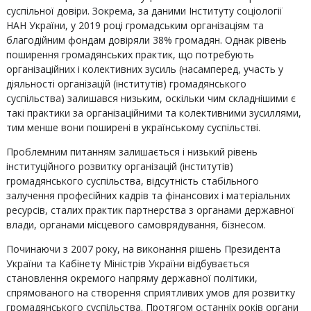
суспільної довіри. Зокрема, за даними Інституту соціології
НАН України, у 2019 році громадським організаціям та
благодійним фондам довіряли 38% громадян. Однак рівень
поширення громадянських практик, що потребують
організаційних і колективних зусиль (насамперед, участь у
діяльності організацій (інститутів) громадянського
суспільства) залишався низьким, оскільки чим складнішими є
такі практики за організаційними та колективними зусиллями,
тим менше вони поширені в українському суспільстві.
Проблемним питанням залишається і низький рівень
інституційного розвитку організацій (інститутів)
громадянського суспільства, відсутність стабільного
залучення професійних кадрів та фінансових і матеріальних
ресурсів, сталих практик партнерства з органами державної
влади, органами місцевого самоврядування, бізнесом.
Починаючи з 2007 року, на виконання рішень Президента
України та Кабінету Міністрів України відбувається
становлення окремого напряму державної політики,
спрямованого на створення сприятливих умов для розвитку
громадянського суспільства. Протягом останніх років органи