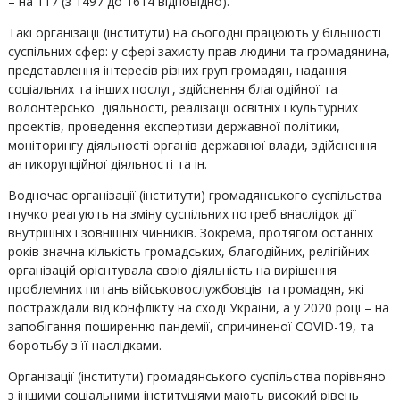
– на 117 (з 1497 до 1614 відповідно).
Такі організації (інститути) на сьогодні працюють у більшості
суспільних сфер: у сфері захисту прав людини та громадянина,
представлення інтересів різних груп громадян, надання
соціальних та інших послуг, здійснення благодійної та
волонтерської діяльності, реалізації освітніх і культурних
проектів, проведення експертизи державної політики,
моніторингу діяльності органів державної влади, здійснення
антикорупційної діяльності та ін.
Водночас організації (інститути) громадянського суспільства
гнучко реагують на зміну суспільних потреб внаслідок дії
внутрішніх і зовнішніх чинників. Зокрема, протягом останніх
років значна кількість громадських, благодійних, релігійних
організацій орієнтувала свою діяльність на вирішення
проблемних питань військовослужбовців та громадян, які
постраждали від конфлікту на сході України, а у 2020 році – на
запобігання поширенню пандемії, спричиненої COVID-19, та
боротьбу з її наслідками.
Організації (інститути) громадянського суспільства порівняно
з іншими соціальними інституціями мають високий рівень