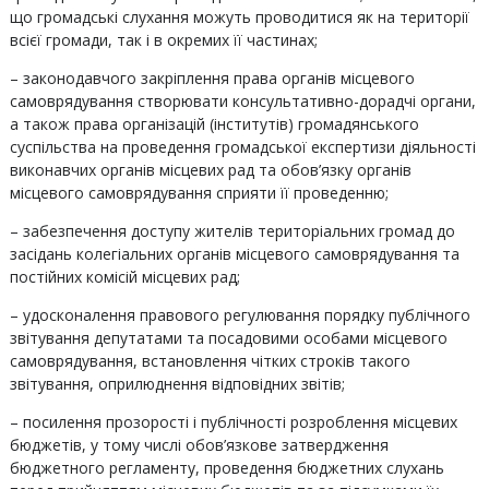
що громадські слухання можуть проводитися як на території
всієї громади, так і в окремих її частинах;
– законодавчого закріплення права органів місцевого
самоврядування створювати консультативно-дорадчі органи,
а також права організацій (інститутів) громадянського
суспільства на проведення громадської експертизи діяльності
виконавчих органів місцевих рад та обов’язку органів
місцевого самоврядування сприяти її проведенню;
– забезпечення доступу жителів територіальних громад до
засідань колегіальних органів місцевого самоврядування та
постійних комісій місцевих рад;
– удосконалення правового регулювання порядку публічного
звітування депутатами та посадовими особами місцевого
самоврядування, встановлення чітких строків такого
звітування, оприлюднення відповідних звітів;
– посилення прозорості і публічності розроблення місцевих
бюджетів, у тому числі обов’язкове затвердження
бюджетного регламенту, проведення бюджетних слухань