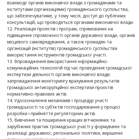
взаємодії органів виконавчої влади з громадянами та
інститутами (організаціями) громадянського суспільства,
що забезпечуватиме, у тому числі, доступ до публічних
консультацій, що проводяться органами виконавчої влади.
Реалізація проектів і програм, спрямованих на
підвищення спроможності органів державної влади, органів
місцевого самоврядування, а також громадян та
організацій (інститутів) громадянського суспільства
використання інструментів громадської участі.
Впровадження використання інформаційно-
комунікаційних технологій під час проведення громадської
експертизи діяльності органів виконавчої влади;
запровадження моніторингу врахування результатів
громадської антикорупційної експертизи проєктів
нормативно-правових актів.
Удосконалення механізмів і процедур участі
громадськості та суб’єктів господарювання у процесі
розробки і прийняття регуляторних актів.
Вивчення та поширення кращих вітчизняних та
зарубіжних практик громадської участі у формуванні та
реалізації державної, регіональної політики, вирішенні