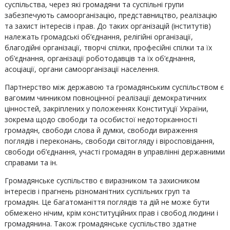
суспільства, через які громадяни та суспільні групи
забезпечують самоорганізацію, представництво, реалізацію
та захист інтересів і прав. До таких організацій (інститутів)
належать громадські об’єднання, релігійні організації,
благодійні організації, творчі спілки, професійні спілки та їх
об’єднання, організації роботодавців та їх об’єднання,
асоціації, органи самоорганізації населення.
Партнерство між державою та громадянським суспільством є
вагомим чинником повноцінної реалізації демократичних
цінностей, закріплених у положеннях Конституції України,
зокрема щодо свободи та особистої недоторканності
громадян, свободи слова й думки, свободи вираження
поглядів і переконань, свободи світогляду і віросповідання,
свободи об’єднання, участі громадян в управлінні державними
справами та ін.
Громадянське суспільство є виразником та захисником
інтересів і прагнень різноманітних суспільних груп та
громадян. Це багатоманіття поглядів та дій не може бути
обмежено нічим, крім конституційних прав і свобод людини і
громадянина. Також громадянське суспільство здатне