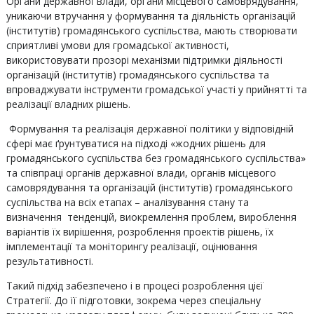
Органи державної влади, органи місцевого самоврядування,
уникаючи втручання у формування та діяльність організацій
(інститутів) громадянського суспільства, мають створювати
сприятливі умови для громадської активності,
використовувати прозорі механізми підтримки діяльності
організацій (інститутів) громадянського суспільства та
впроваджувати інструменти громадської участі у прийнятті та
реалізації владних рішень.
Формування та реалізація державної політики у відповідній
сфері має ґрунтуватися на підході «жодних рішень для
громадянського суспільства без громадянського суспільства»
та співпраці органів державної влади, органів місцевого
самоврядування та організацій (інститутів) громадянського
суспільства на всіх етапах – аналізування стану та
визначення тенденцій, виокремлення проблем, вироблення
варіантів їх вирішення, розроблення проектів рішень, їх
імплементації та моніторингу реалізації, оцінювання
результативності.
Такий підхід забезпечено і в процесі розроблення цієї
Стратегії. До її підготовки, зокрема через спеціальну