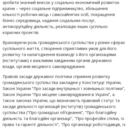
зробити значний внесок у соціально-економічний розвиток
країни – через соціальне підприємництво, збільшення
кількості робочих місць і самозайнятих осіб, покращення
бізнес-середовища, надання соціальних послуг,
антикорупційну діяльність, реалізацію інших суспільно
корисних проектів.
Враховуючи роль громадянського суспільства у різних сферах
суспільного життя, створення сприятливих умов для його
розвитку та налагодження взаємодії з його організаціями
(інститутами) є важливим завданням органів державної
влади, органів місцевого самоврядування.
Правові засади державної політики сприяння розвитку
громадянського суспільства закладені у Конституції України,
Законі України “Про засади внутрішньої і зовнішньої політики”,
Законі України “Про місцеве самоврядування в Україні”, а
також законах України, що визначають правовий статус та
засади діяльності організацій (інститутів) громадянського
суспільства (“Про громадські об’єднання”, “Про благодійну
діяльність та благодійні організації”, “Про професійні спілки, їх
права та гарантії діяльності”, “Про організації роботодавців, їх