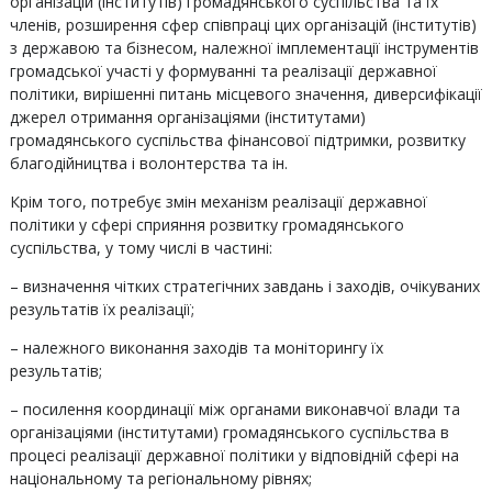
організацій (інститутів) громадянського суспільства та їх
членів, розширення сфер співпраці цих організацій (інститутів)
з державою та бізнесом, належної імплементації інструментів
громадської участі у формуванні та реалізації державної
політики, вирішенні питань місцевого значення, диверсифікації
джерел отримання організаціями (інститутами)
громадянського суспільства фінансової підтримки, розвитку
благодійництва і волонтерства та ін.
Крім того, потребує змін механізм реалізації державної
політики у сфері сприяння розвитку громадянського
суспільства, у тому числі в частині:
– визначення чітких стратегічних завдань і заходів, очікуваних
результатів їх реалізації;
– належного виконання заходів та моніторингу їх
результатів;
– посилення координації між органами виконавчої влади та
організаціями (інститутами) громадянського суспільства в
процесі реалізації державної політики у відповідній сфері на
національному та регіональному рівнях;