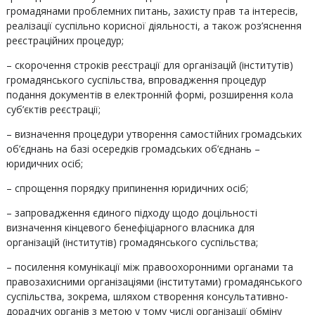
громадянами проблемних питань, захисту прав та інтересів,
реалізації суспільно корисної діяльності, а також роз’яснення
реєстраційних процедур;
– скорочення строків реєстрації для організацій (інститутів)
громадянського суспільства, впровадження процедур
подання документів в електронній формі, розширення кола
суб’єктів реєстрації;
– визначення процедури утворення самостійних громадських
об’єднань на базі осередків громадських об’єднань –
юридичних осіб;
– спрощення порядку припинення юридичних осіб;
– запровадження єдиного підходу щодо доцільності
визначення кінцевого бенефіціарного власника для
організацій (інститутів) громадянського суспільства;
–
посилення комунікації між правоохоронними органами та
правозахисними організаціями (інститутами) громадянського
суспільства, зокрема, шляхом створення консультативно-
дорадчих органів з метою у тому числі організації обміну