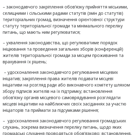
– законодавчого закріплення обов’язку прийняття міськими,
селищними і сільськими радами статутів (змін до статутів)
територіальних громад, визначення орієнтовної структури
статуту територіальної громади та мінімального переліку
питань, що мають ним регулюватися;
– ухвалення законодавства, що регулюватиме порядок
ініціювання та проведення загальних зборів (конференцій)
жителів територіальної громади за місцем проживання та
врахування їх рішень;
– удосконалення законодавчого регулювання місцевих
ініціатив; закріплення права жителів подавати місцеві
ініціативи на розгляд ради або виконавчого комітету шляхом
збору підписів жителів на їх підтримку; встановлення
обов’язку органів місцевого самоврядування розглядати
місцеві ініціативи на найближчих своїх засіданнях за участю
ініціаторів та приймати за підсумками рішення;
– удосконалення законодавчого регулювання громадських
слухань, зокрема визначення переліку питань, щодо яких
громадські слухання проводяться обов’язково; встановлення,