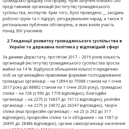
громадсько-урядову платформу, були залучені близько 200
представників організацій (інститутів) громадянського
суспільства, експертів. Крім того, було проведено __ засідань
робочої групи та її підгруп, узгоджувальних нарад, а також 6
регіональних публічних обговорень, в яких взяли участь
понад 300 учасників.
2.Тенденції розвитку громадянського суспільства в
Україні та державна політика у відповідній сфері
За даними Держстату, протягом 2017 – 2019 років кількість
організацій (інститутів) громадянського суспільства зросла
майже на 14 %. Відбулося збільшення кількості юридичних
осіб за організаційно-правовими формами господарювання:
громадські організації – на 12894 (із 75988 станом на 1 січня
2017 року до 88882 станом на 1 січня 2020 року), громадські
спілки – на 728 (з 990 до 1718 відповідно), благодійні
організації – на 2275 (з 16837 до 19112 відповідно), релігійні
організації – на 2275 (з 24072 до 26347 відповідно), творчі
спілки (інші професійні організації) – на 25 (з 292 до 317
відповідно), професійні спілки та їх об’єднання – на 1587 (з
26899 до 28486 відповідно), органи самоорганізації населення