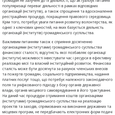
громадян не залучені до їх діяльності, що актуалізує питання
популяризації переваг діяльності в рамках відповідних
організацій (інститутів), а також спрощення та вдосконалення
реєстраційних процедур, покращення правового середовища.
Крім того, потребує уваги питання розвитку волонтерства, як
однієї з ключових цінностей, на яких базується діяльність
організацій (інститутів) громадянського суспільства.
Важливим питанням також є сприяння досягненню
організаціями (інститутами) громадянського суспільства
фінансової сталості, відсутність якої позбавляє організації
(інститути) можливості інвестувати час і ресурси в ефективну
реалізацію місії та власний інституційний розвиток. Фінансова
сталість може бути досягнута за рахунок членських внесків
та пожертв громадян, соціального підприємництва, надання
платних послуг тощо, що потребує належного законодавчого
поля та уніфікованого підходу з боку органів державної
влади, органів місцевого самоврядування в його трактуванні.
На даний час процедури отримання коштів організаціями
(інститутами) громадянського суспільства на реалізацію
проектів та заходів, спрямованих на виконання державних та
місцевих програм, не передбачають електронних форм подачі