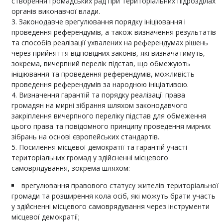
створення громадських рад при територіальних підрозділах
органів виконавчої влади.
Законодавче врегулювання порядку ініціювання і
проведення референдумів, а також визначення результатів
та способів реалізації ухвалених на референдумах рішень
через прийняття відповідних законів, які визначатимуть,
зокрема, вичерпний перелік підстав, що обмежують
ініціювання та проведення референдумів, можливість
проведення референдумів за народною ініціативою.
Визначення гарантій та порядку реалізації права
громадян на мирні зібрання шляхом законодавчого
закріплення вичерпного переліку підстав для обмеження
цього права та повідомного принципу проведення мирних
зібрань на основі європейських стандартів.
Посилення місцевої демократії та гарантій участі
територіальних громад у здійсненні місцевого
самоврядування, зокрема шляхом:
врегулювання правового статусу жителів територіальної
громади та розширення кола осіб, які можуть брати участь
у здійсненні місцевого самоврядування через інструменти
місцевої демократії;