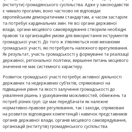
(інститути) громадянського суспільства. Адже у законодавстві
є чимало прогалин, воно частково не відповідає
європейським демократичним стандартам, а часом застаріле
та потребує кардинальних змін. Не всі органи державної
влади, органи місцевого самоврядування створили необхідні
правові та організаційні умови для використання інструментів
громадської участі. До того ж з’являються нові механізми
громадської участі, які потребують належного врегулювання.
Як результат, участь громадськості у формуванні та реалізації
державної, регіональної політики, вирішенні питань місцевого
значення не має системного характеру.
Розвиток громадської участі потребує активної діяльності
державних та недержавних суб’єктів, спрямованої на
підвищення рівня та якості залучення громадськості до
ухвалення рішень з урахуванням можливостей, обмежень та
потреб різних груп. Це має передбачати як належне
нормативно-правове регулювання, так і заходи, спрямовані
на розвиток відповідних компетенцій і навичок представників
органів державної влади, органів місцевого самоврядування,
організацій (інститутів) громадянського суспільства.