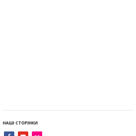
НАШІ СТОРІНКИ
facebook
youtube
flickr