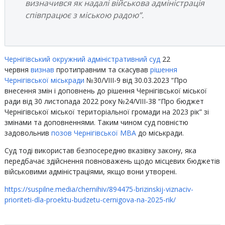
визначився як надалі військова адміністрація
співпрацює з міською радою”.
Чернігівський окружний адміністративний суд
22
червня
визнав
протиправним та скасував
рішення
Чернігівської міськради
№30/VIII-9 від 30.03.2023 “Про
внесення змін і доповнень до рішення Чернігівської міської
ради від 30 листопада 2022 року №24/VIII-38 “Про бюджет
Чернігівської міської територіальної громади на 2023 рік” зі
змінами та доповненнями. Таким чином суд повністю
задовольнив
позов Чернігівської МВА
до міськради.
Суд тоді використав безпосередню вказівку закону, яка
передбачає здійснення повноважень щодо місцевих бюджетів
військовими адміністраціями, якщо вони утворені.
https://suspilne.media/chernihiv/894475-brizinskij-viznaciv-
prioriteti-dla-proektu-budzetu-cernigova-na-2025-rik/