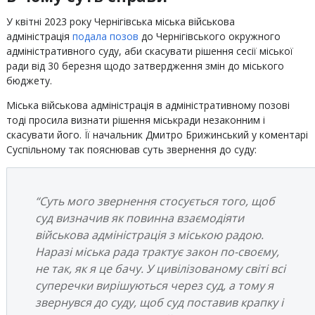
У квітні 2023 року Чернігівська міська військова
адміністрація
подала позов
до Чернігівського окружного
адміністративного суду, аби скасувати рішення сесії міської
ради від 30 березня щодо затвердження змін до міського
бюджету.
Міська військова адміністрація в адміністративному позові
тоді просила визнати рішення міськради незаконним і
скасувати його. Її начальник Дмитро Брижинський у коментарі
Суспільному так пояснював суть звернення до суду:
“Суть мого звернення стосується того, щоб
суд визначив як повинна взаємодіяти
військова адміністрація з міською радою.
Наразі міська рада трактує закон по-своєму,
не так, як я це бачу. У цивілізованому світі всі
суперечки вирішуються через суд, а тому я
звернувся до суду, щоб суд поставив крапку і