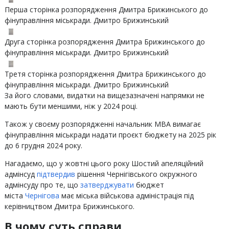
Перша сторінка розпорядження Дмитра Брижинського до
фінуправління міськради. Дмитро Брижинський
Друга сторінка розпорядження Дмитра Брижинського до
фінуправління міськради. Дмитро Брижинський
Третя сторінка розпорядження Дмитра Брижинського до
фінуправління міськради. Дмитро Брижинський
За його словами, видатки на вищезазначені напрямки не
мають бути меншими, ніж у 2024 році.
Також у своєму розпорядженні начальник МВА вимагає
фінуправління міськради надати проєкт бюджету на 2025 рік
до 6 грудня 2024 року.
Нагадаємо, що у жовтні цього року Шостий апеляційний
адмінсуд
підтвердив
рішення Чернігівського окружного
адмінсуду про те, що
затверджувати
бюджет
міста
Чернігова
має міська військова адміністрація під
керівництвом Дмитра Брижинського.
В чому суть справи