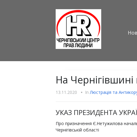
Но
На Чернігівшині
13.11.2020
•
In
Люстрацiя та Антикору
УКАЗ ПРЕЗИДЕНТА УКРА
Про призначення Є.Нетужилова началь
Чернігівській області