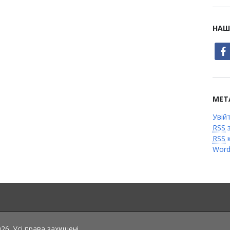
НАШ
face
МЕТ
Увій
RSS
з
RSS
к
Word
6. Усі права захищені.