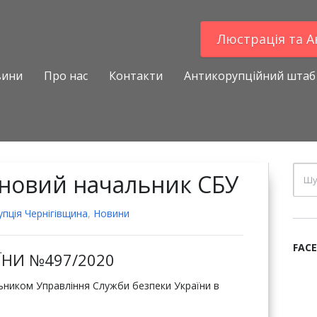
Люстрацiя та 
вини
Про нас
Контакти
Антикорупційний штаб
 новий начальник СБУ
пцiя Чернігівщина
,
Новини
FAC
ЇНИ №497/2020
ником Управління Служби безпеки України в