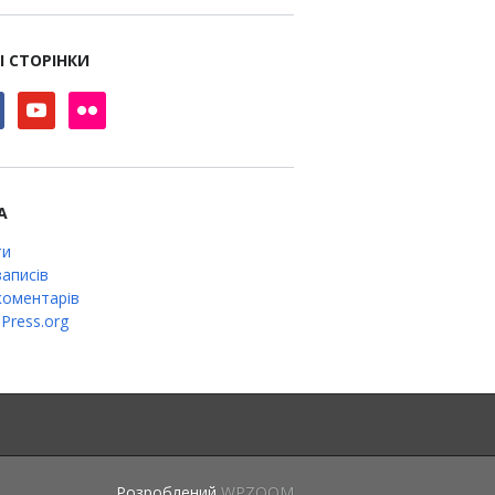
І СТОРІНКИ
book
youtube
flickr
А
ти
аписів
оментарів
Press.org
Розроблений
WPZOOM