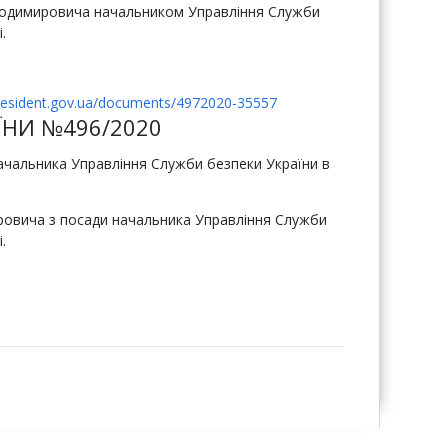
димировича начальником Управління Служби
.
resident.gov.ua/documents/4972020-35557
ЇНИ №496/2020
ачальника Управління Служби безпеки України в
овича з посади начальника Управління Служби
.