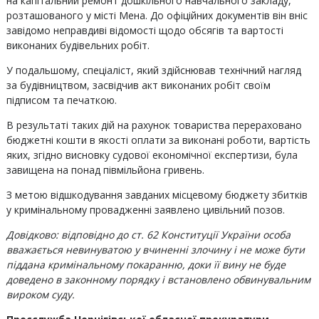
на капітальний ремонт дошкільного навчального закладу,
розташованого у місті Мена. До офіційних документів він вніс
завідомо неправдиві відомості щодо обсягів та вартості
виконаних будівельних робіт.
У подальшому, спеціаліст, який здійснював технічний нагляд
за будівництвом, засвідчив акт виконаних робіт своїм
підписом та печаткою.
В результаті таких дій на рахунок товариства перераховано
бюджетні кошти в якості оплати за виконані роботи, вартість
яких, згідно висновку судової економічної експертизи, була
завищена на понад півмільйона гривень.
З метою відшкодування завданих місцевому бюджету збитків
у кримінальному провадженні заявлено цивільний позов.
Довідково: відповідно до ст. 62 Конституції України особа
вважається невинуватою у вчиненні злочину і не може бути
піддана кримінальному покаранню, доки її вину не буде
доведено в законному порядку і встановлено обвинувальним
вироком суду.