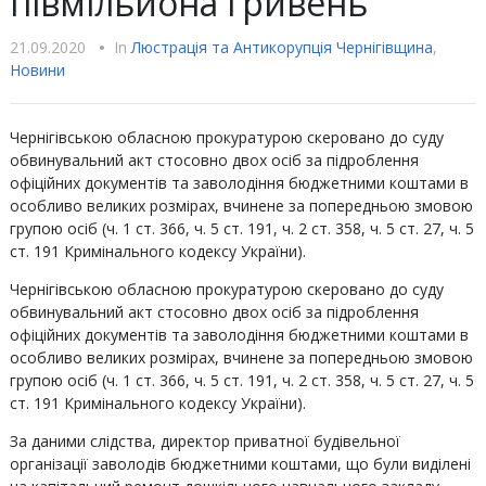
півмільйона гривень
21.09.2020
•
In
Люстрацiя та Антикорупцiя Чернігівщина
,
Новини
Чернігівською обласною прокуратурою скеровано до суду
обвинувальний акт стосовно двох осіб за підроблення
офіційних документів та заволодіння бюджетними коштами в
особливо великих розмірах, вчинене за попередньою змовою
групою осіб (ч. 1 ст. 366, ч. 5 ст. 191, ч. 2 ст. 358, ч. 5 ст. 27, ч. 5
ст. 191 Кримінального кодексу України).
Чернігівською обласною прокуратурою скеровано до суду
обвинувальний акт стосовно двох осіб за підроблення
офіційних документів та заволодіння бюджетними коштами в
особливо великих розмірах, вчинене за попередньою змовою
групою осіб (ч. 1 ст. 366, ч. 5 ст. 191, ч. 2 ст. 358, ч. 5 ст. 27, ч. 5
ст. 191 Кримінального кодексу України).
За даними слідства, директор приватної будівельної
організації заволодів бюджетними коштами, що були виділені