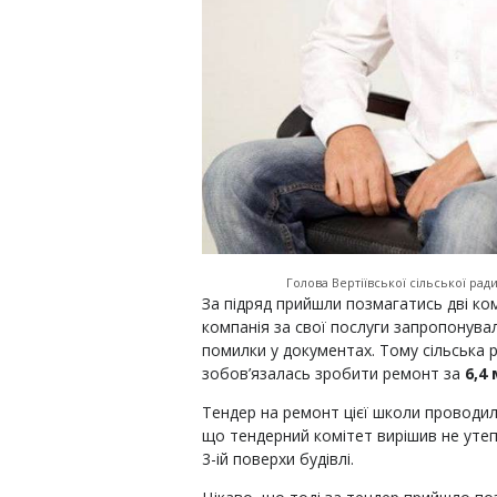
Голова Вертіївської сільської рад
За підряд прийшли позмагатись дві к
компанія за свої послуги запропонувал
помилки у документах. Тому сільська р
зобов’язалась зробити ремонт за
6,4 
Тендер на ремонт цієї школи проводил
що тендерний комітет вирішив не уте
3-ій поверхи будівлі.