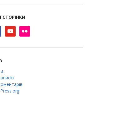
І СТОРІНКИ
book
youtube
flickr
А
ти
аписів
оментарів
Press.org