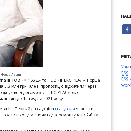
НАШ
face
МЕТ
Увій
RSS
з
и Федір Лозян
RSS
к
омпанії ТОВ «ФРІБУД» та ТОВ «ІНЕКС РЕАЛ». Перша
Word
а 5,3 млн грн, але її пропозицію відхилили через
ада уклала договір з «ІНЕКС РЕАЛ», яка
млн грн
до 15 грудня 2021 року.
и двічі. Перший раз аукціон
скасували
через те,
плювати школу, а спочатку поремонтувати 2-й та