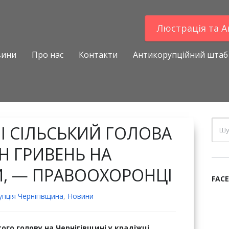
Люстрацiя та 
вини
Про нас
Контакти
Антикорупційний штаб
І СІЛЬСЬКИЙ ГОЛОВА
Н ГРИВЕНЬ НА
, — ПРАВООХОРОНЦІ
FAC
пцiя Чернігівщина
,
Новини
ого голову на Чернігівщині у крадіжці