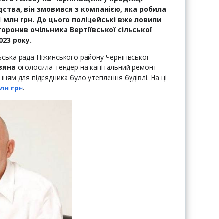
дства, він змовився з компанією, яка робила
1 млн грн. До цього поліцейські вже ловили
торонив очільника Вертіївської сільської
023 року.
льська рада Ніжинського району Чернігівської
зяна
оголосила тендер на капітальний ремонт
нням для підрядника було утеплення будівлі. На ці
млн грн
.