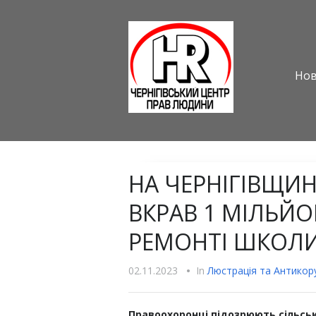
Но
НА ЧЕРНІГІВЩИН
ВКРАВ 1 МІЛЬЙО
РЕМОНТІ ШКОЛИ
02.11.2023
•
In
Люстрацiя та Антикору
Правоохоронці підозрюють сільськ