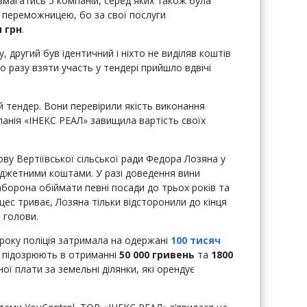
змагатись 5 компаній, серед яких також була
 переможницею, бо за свої послуги
н грн
.
 другий був ідентичний і ніхто не виділяв коштів
о разу взяти участь у тендері прийшло вдвічі
 тендер. Вони перевірили якість виконання
панія «ІНЕКС РЕАЛ» завищила вартість своїх
у Вертіївської сільської ради Федора Лозяна у
юджетними коштами. У разі доведення вини
заборона обіймати певні посади до трьох років та
цес триває, Лозяна тільки відсторонили до кінця
 голови.
 року поліція затримала на одержані
100 тисяч
 підозрюють в отриманні
50 000 гривень
та
1800
ї плати за земельні ділянки, які орендує