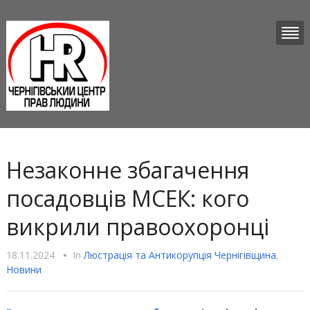
Незаконне збагачення
посадовців МСЕК: кого
викрили правоохоронці
18.11.2024
•
In
Люстрацiя та Антикорупцiя Чернігівщина
,
Новини