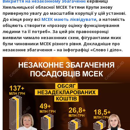
Викриття на незаконному збагаченні
керівниці
Хмельницької обласної МСЕК Тетяни Крупи знову
привернуло увагу до масштабів корупції у цій установі.
До кінця року всі
МСЕК мають ліквідувати
, а натомість
обіцяють створити «прозору оцінку функціонування
людини та її потреб». За цей рік правоохоронці
виявили чимало незаконних схем, фігурантами яких
були чиновники МСЕК різного рівня. Докладніше про
незаконне збагачення – на інфографіці «Слово і діло».