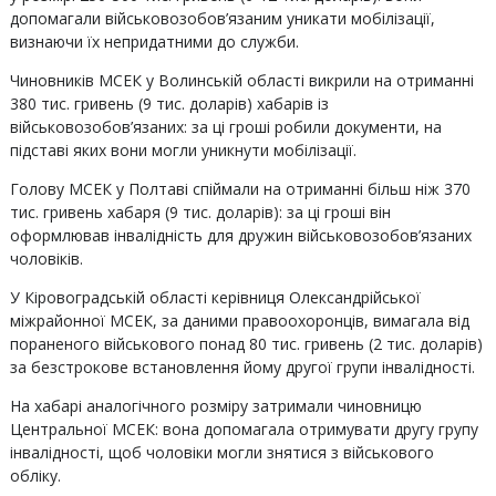
допомагали військовозобов’язаним уникати мобілізації,
визнаючи їх непридатними до служби.
Чиновників МСЕК у Волинській області викрили на отриманні
380 тис. гривень (9 тис. доларів) хабарів із
військовозобов’язаних: за ці гроші робили документи, на
підставі яких вони могли уникнути мобілізації.
Голову МСЕК у Полтаві спіймали на отриманні більш ніж 370
тис. гривень хабаря (9 тис. доларів): за ці гроші він
оформлював інвалідність для дружин військовозобов’язаних
чоловіків.
У Кіровоградській області керівниця Олександрійської
міжрайонної МСЕК, за даними правоохоронців, вимагала від
пораненого військового понад 80 тис. гривень (2 тис. доларів)
за безстрокове встановлення йому другої групи інвалідності.
На хабарі аналогічного розміру затримали чиновницю
Центральної МСЕК: вона допомагала отримувати другу групу
інвалідності, щоб чоловіки могли знятися з військового
обліку.