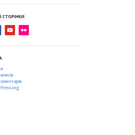
І СТОРІНКИ
book
youtube
flickr
А
ти
аписів
оментарів
Press.org