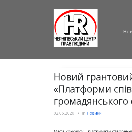
Но
Новий грантовий
«Платформи спів
громадянського 
02.06.2026
•
In
Новини
Мета конкурсу – підтримати створення