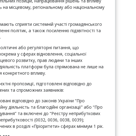
пільних позицій, напрацювання рішень та впливу
нь на місцевому, регіональному або національному
мають сприяти системній участі громадянського
енні політик, а також посиленню підзвітності та
.
політичні або регуляторні питання, що
окрема у сферах відновлення, соціальної
ісцевого розвитку, прав людини та інших
діяльність платформ була спрямована не лише на
я конкретного впливу.
ктні пропозиції, підготовлені відповідно до
чених та спроможних заявників:
ровані відповідно до законів України “Про
йну діяльність та благодійні організації” або “Про
дування” та включені до “Реєстру неприбуткових
еприбутковості (0032, 0036, 0038, 0039);
чених в розділі «Пріоритети» сферах мінімум 1 рік.