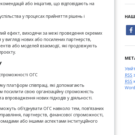
комендацій або ініціатив, що відповідають на
спільства у процесах прийняття рішень і
НАШ
face
ий ефект, виходячи за межі проведення окремих
и у вигляді нових або посилених партнерств,
ментів або моделей взаємодії, які продовжують
проєкту.
МЕТ
У
Увій
спроможності ОГС
RSS
з
RSS
к
ку платформ співпраці, які допомагають
Word
ям посилити свою організаційну спроможність
та впровадження нових підходів у діяльності.
можуть об’єднувати ОГС навколо тем, пов’язаних
, управління, партнерств, фінансової спроможності,
ромадами або іншими аспектами інституційного