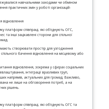
ежувалися навчальними заходами чи обміном
ення практичних змін у роботі організацій-
я відновлення
ку платформ співпраці, які об’єднують ОГС,
ес та інші зацікавлені сторони для спільної
омад.
 мають створювати простір для узгодження
я спільного бачення відновлення на місцевому або
питання відновлення, зокрема у сферах соціальних
евлаштування, інтеграції вразливих груп,
інших напрямів, актуальних для громад. Важливо,
вана не лише на обговорення потреб, а на
них рішень.
ку платформ співпраці, які об’єднують ОГС та