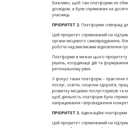
Важливо, щоб такі платформи не обм
досвідом, а були спрямовані на досягн
учасниць.
ПРІОРИТЕТ 2.
Платформи співпраці дл
Цей пріоритет спрямований на підтрим
органи місцевого самоврядування, бізн
роботи над викликами відновлення гр
Платформи в межах цього пріоритету
рішень, координації дій та формуванн
регіональному рівні.
У фокусі таких платформ – практичні 
послуг, освіти, охорони здоров’я, прац
розвитку місцевих послуг/сервісів та 
щоб діяльність платформ була спрямо
напрацювання і впровадження конкрет
ПРІОРИТЕТ 3.
Адвокаційні платформи
Цей пріоритет спрямований на підтрим