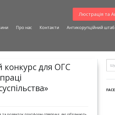
Люстрацiя та 
вини
Про нас
Контакти
Антикорупційний штаб
 конкурс для ОГС
праці
суспільства»
FAC
 та розвиток платформ співпраці, які об’єднують