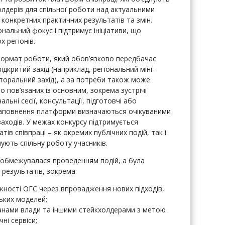
холдерів для спільної роботи над актуальними
 конкретних практичних результатів та змін.
нальний фокус і підтримує ініціативи, що
 регіонів.
 формат роботи, який обов’язково передбачає
критий захід (наприклад, регіональний міні-
торальний захід), а за потреби також може
о пов’язаних із основним, зокрема зустрічі
льні сесії, консультації, підготовчі або
і наповнення платформи визначаються очікуваними
заходів. У межах конкурсу підтримується
ів співпраці – як окремих публічних подій, так і
ують спільну роботу учасників.
 обмежувалася проведенням подій, а була
результатів, зокрема:
жності ОГС через впровадження нових підходів,
ьких моделей;
ганами влади та іншими стейкхолдерами з метою
ні сервіси;