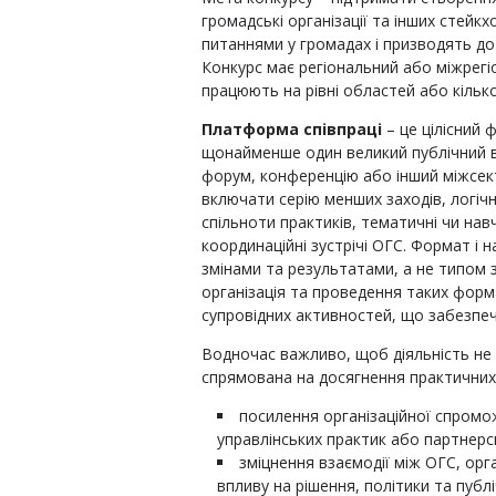
громадські організації та інших стейк
питаннями у громадах і призводять до
Конкурс має регіональний або міжрегіо
працюють на рівні областей або кількох
Платформа співпраці
– це цілісний
щонайменше один великий публічний від
форум, конференцію або інший міжсек
включати серію менших заходів, логічн
спільноти практиків, тематичні чи навча
координаційні зустрічі ОГС. Формат 
змінами та результатами, а не типом 
організація та проведення таких формат
супровідних активностей, що забезпеч
Водночас важливо, щоб діяльність не
спрямована на досягнення практичних 
посилення організаційної спромо
управлінських практик або партнерс
зміцнення взаємодії між ОГС, ор
впливу на рішення, політики та публіч