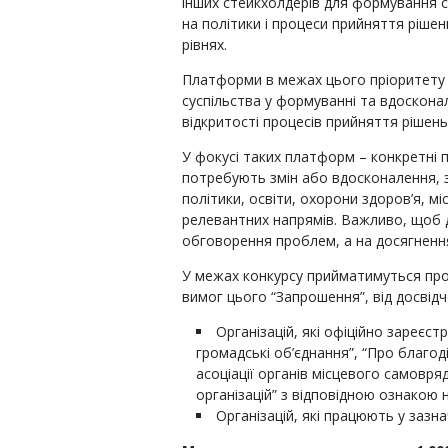
інших стейкхолдерів для формування с
на політики і процеси прийняття ріше
рівнях.
Платформи в межах цього пріоритету 
суспільства у формуванні та вдосконал
відкритості процесів прийняття рішень
У фокусі таких платформ – конкретні 
потребують змін або вдосконалення, з
політики, освіти, охорони здоров’я, м
релевантних напрямів. Важливо, щоб 
обговорення проблем, а на досягненн
У межах конкурсу прийматимуться проє
вимог цього “Запрошення”, від досвід
Організацій, які офіційно зареєст
громадські об’єднання”, “Про благоді
асоціації органів місцевого самовря
організацій” з відповідною ознакою н
Організацій, які працюють у зазна