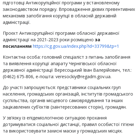
підготовці Антикорупційної програми у встановленому
законодавством порядку. Впровадження дієвих превентивних
механізмів запобігання корупції в обласній державній
адміністрації.
Проєкт Антикорупційної програми обласної державної
адміністрації на 2021-2023 роки розміщено
за
посиланням
https://cg.gov.ua/index.php?id=33799&tp=1
Контактна особа: головний спеціаліст з питань запобігання
та виявлення корупції апарату Чернігівської обласної
державної адміністрації Вересоцький Іван Валерійович, тел.:
(0462) 675-806, е-пошта: veresockiy@regadm.gov.ua.
До участі запрошуються: представники соціальних груп
населення, громадських організацій, інститутів громадського
суспільства, органів місцевого самоврядування та інших
зацікавлених суб’єктів (заінтересованих сторін), громадян.
У зв’язку із епідеміологічною ситуацією прохання
дотримуватися соціальної дистанції, правил особистої гігієни
та використовувати захисні маски у громадських місцях.