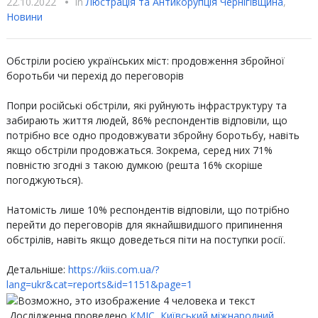
22.10.2022
•
In
Люстрацiя та Антикорупцiя Чернігівщина
,
Новини
Обстріли росією українських міст: продовження збройної
боротьби чи перехід до переговорів
⠀
Попри російські обстріли, які руйнують інфраструктуру та
забирають життя людей, 86% респондентів відповіли, що
потрібно все одно продовжувати збройну боротьбу, навіть
якщо обстріли продовжаться. Зокрема, серед них 71%
повністю згодні з такою думкою (решта 16% скоріше
погоджуються).
⠀
Натомість лише 10% респондентів відповіли, що потрібно
перейти до переговорів для якнайшвидшого припинення
обстрілів, навіть якщо доведеться піти на поступки росії.
⠀
Детальніше:
https://kiis.com.ua/?
lang=ukr&cat=reports&id=1151&page=1
Дослідження проведено
КМІС, Київський міжнародний