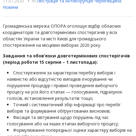
11.07.2020
•
In
Люстрацiя та Антикорупцiя Чернігівщина
,
Новини
Громадянська мережа ОПОРА оголошує відбір обласних
координаторів та довготермінових спостерігачів у всіх
областях України та місті Києві для громадського
спостереження на місцевих виборах 2020 року.
Завдання та обов’язки довготермінових спостерігачів
(період роботи 15 серпня – 1 листопада):
Спостереження за характером перебігу виборів і
наявністю або відсутністю випадків ігнорування чи
порушення процедур і правил проведення виборчого
процесу на усіх його етапах — голосування, підрахунок
голосів, встановлення результатів тощо;
Точний і систематичний збір інформації про перебіг
виборів та формування обґрунтованих висновків;
Фіксація та звітування щодо порушень під час
голосування або на інших етапах виборчого процесу;
Формулювання попередньої оцінки характеру виборів на