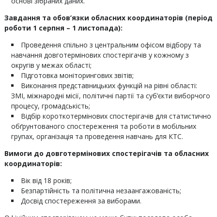
основі зібраних даних.
Завдання та обов’язки обласних координаторів (період
роботи 1 серпня – 1 листопада):
Проведення спільно з центральним офісом відбору та
навчання довготермінових спостерігачів у кожному з
округів у межах області;
Підготовка моніторингових звітів;
Виконання представницьких функцій на рівні області:
ЗМІ, міжнародні місії, політичні партії та суб’єкти виборчого
процесу, громадськість;
Відбір короткотермінових спостерігачів для статистично
обґрунтованого спостереження та роботи в мобільних
групах, організація та проведення навчань для КТС.
Вимоги до довготермінових спостерігачів та обласних
координаторів:
Вік від 18 років;
Безпартійність та політична незаангажованість;
Досвід спостереження за виборами.