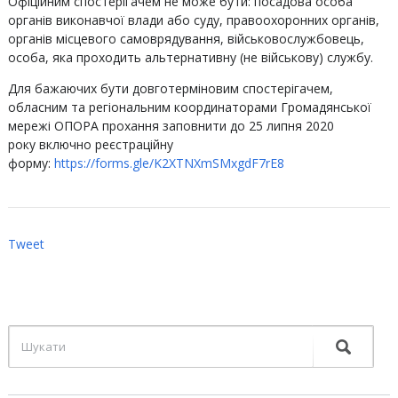
Офіційним спостерігачем не може бути: посадова особа
органів виконавчої влади або суду, правоохоронних органів,
органів місцевого самоврядування, військовослужбовець,
особа, яка проходить альтернативну (не військову) службу.
Для бажаючих бути довготерміновим спостерігачем,
обласним та регіональним координаторами Громадянської
мережі ОПОРА прохання заповнити до 25 липня 2020
року включно реєстраційну
форму:
https://forms.gle/K2XTNXmSMxgdF7rE8
Tweet