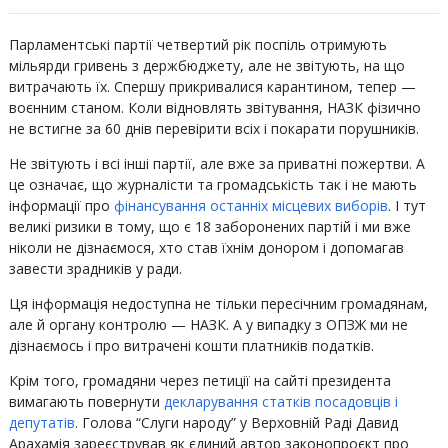
Парламентські партії четвертий рік поспіль отримують
мільярди гривень з держбюджету, але не звітують, на що
витрачають їх. Спершу прикривалися карантином, тепер —
воєнним станом. Коли відновлять звітування, НАЗК фізично
не встигне за 60 днів перевірити всіх і покарати порушників.
Не звітують і всі інші партії, але вже за приватні пожертви. А
це означає, що журналісти та громадськість так і не мають
інформації про
фінансування останніх місцевих виборів
. І тут
великі ризики в тому, що є 18 заборонених партій і ми вже
ніколи не дізнаємося, хто став їхнім донором і допомагав
завести зрадників у ради.
Ця інформація недоступна не тільки пересічним громадянам,
але й органу контролю — НАЗК. А у випадку з ОПЗЖ ми не
дізнаємось і про витрачені кошти платників податків.
Крім того, громадяни через петиції на сайті президента
вимагають повернути
декларування статків посадовців і
депутатів
. Голова “Слуги народу” у Верховній Раді Давид
Арахамія зареєстрував як єдиний автор законопроєкт про