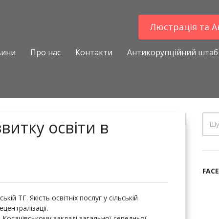
Люстрацiя та 
вини
Про нас
Контакти
Антикорупційний штаб
витку освіти в
FAC
кій ТГ. Якість освітніх послуг у сільській
ецентралізації.
 Косачівському закладі загальної середньої