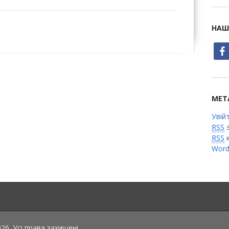
НАШ
face
МЕТ
Увій
RSS
з
RSS
к
Word
6. Усі права захищені.