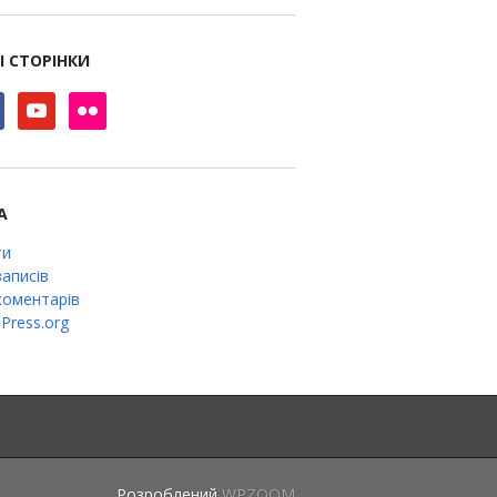
І СТОРІНКИ
book
youtube
flickr
А
ти
аписів
оментарів
Press.org
Розроблений
WPZOOM