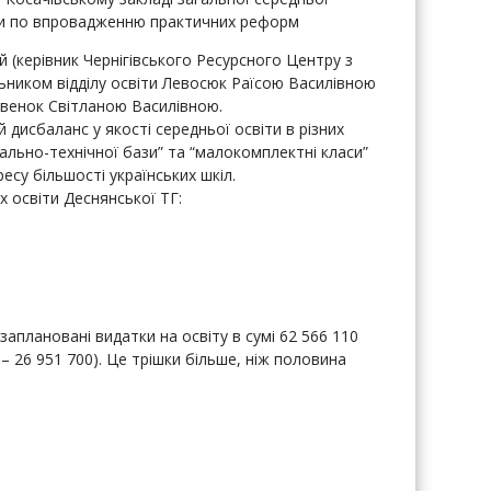
іти по впровадженню практичних реформ
 (керівник Чернігівського Ресурсного Центру з
льником відділу освіти Левосюк Раїсою Василівною
авенок Світланою Василівною.
й дисбаланс у якості середньої освіти в різних
іально-технічної бази” та “малокомплектні класи”
есу більшості українських шкіл.
х освіти Деснянської ТГ:
заплановані видатки на освіту в сумі 62 566 110
– 26 951 700). Це трішки більше, ніж половина