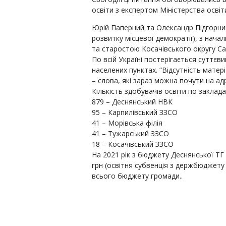
освіти з експертом Міністерства осв
Юрій Паперний та Олександр Підгорний
розвитку місцевої демократії), з нача
та старостою Косачівського округу С
По всій Україні постерігається суттєви
населених пунктах. “Відсутність матер
– слова, які зараз можна почути на адр
Кількість здобувачів освіти по заклада
879 – Деснянський НВК
95 – Карпилівський ЗЗСО
41 – Морівська філія
41 – Тужарський ЗЗСО
18 – Косачівський ЗЗСО
На 2021 рік з бюджету Деснянської ТГ 
грн (освітня субвенція з держбюджету 
всього бюджету громади..