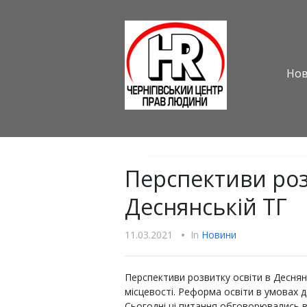
Но
Перспективи роз
Деснянській ТГ
11.03.2021
•
In
Новини
Перспективи розвитку освіти в Деснянсь
місцевості. Реформа освіти в умовах д
Сьогодні ці питання обговорювались в