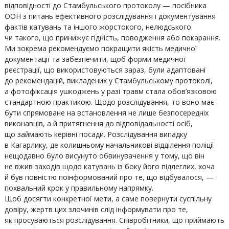
відповідності до Стамбульського протоколу — посібника
ООН з питань ефективного розслідування і документування
фактів катувань та іншого жорстокого, нелюдського
чи такого, що принижує гідність, поводження або покарання.
Ми зокрема рекомендуємо покращити якість медичної
документації та забезпечити, щоб форми медичної
реєстрації, що використовуються зараз, були адаптовані
до рекомендацій, викладених у Стамбульському протоколі,
а фотофіксація ушкоджень у разі травм стала обов’язковою
стандартною практикою. Щодо розслідування, то воно має
бути спрямоване на встановлення не лише безпосередніх
виконавців, а й притягнення до відповідальності осіб,
що займають керівні посади. Розслідування випадку
в Кагарлику, де колишньому начальникові відділення поліції
нещодавно було висунуто обвинувачення у тому, що він
не вжив заходів щодо катувань із боку його підлеглих, хоча
й був повністю поінформований про те, що відбувалося, —
похвальний крок у правильному напрямку.
Щоб досягти конкретної мети, а саме повернути суспільну
довіру, жертв цих злочинів слід інформувати про те,
як просуваються розслідування. Співробітники, що приймають