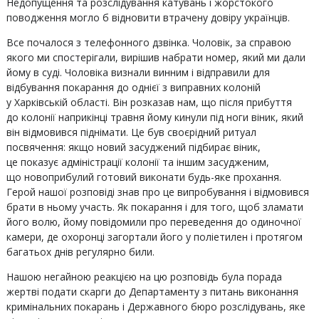
Недопущення та розслідування катувань і жорстокого
поводження могло б відновити втрачену довіру українців.
Все почалося з телефонного дзвінка. Чоловік, за справою
якого ми спостерігали, вирішив набрати номер, який ми дали
йому в суді. Чоловіка визнали винним і відправили для
відбування покарання до однієї з виправних колоній
у Харківській області. Він розказав нам, що після прибуття
до колонії наприкінці травня йому кинули під ноги віник, який
він відмовився піднімати. Це був своєрідний ритуал
посвячення: якщо новий засуджений підбирає віник,
це показує адміністрації колонії та іншим засудженим,
що новоприбулий готовий виконати будь-яке прохання.
Герой нашої розповіді знав про це випробування і відмовився
брати в ньому участь. Як покарання і для того, щоб зламати
його волю, йому повідомили про переведення до одиночної
камери, де охоронці загортали його у поліетилен і протягом
багатьох днів регулярно били.
Нашою негайною реакцією на цю розповідь була порада
жертві подати скарги до Департаменту з питань виконання
кримінальних покарань і Державного бюро розслідувань, яке