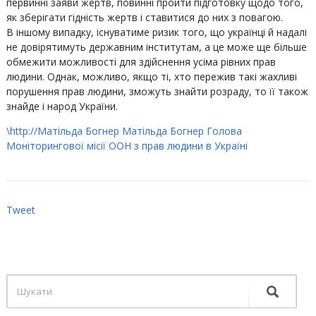
первинні заяви жертв, повинні пройти підготовку щодо того,
як зберігати гідність жертв і ставитися до них з повагою.
В іншому випадку, існуватиме ризик того, що українці й надалі
не довірятимуть державним інститутам, а це може ще більше
обмежити можливості для здійснення усіма рівних прав
людини. Однак, можливо, якщо ті, хто пережив такі жахливі
порушення прав людини, зможуть знайти розраду, то її також
знайде і народ України.
\http://Матільда Богнер Матільда Богнер Голова
Моніторингової місії ООН з прав людини в Україні
Tweet