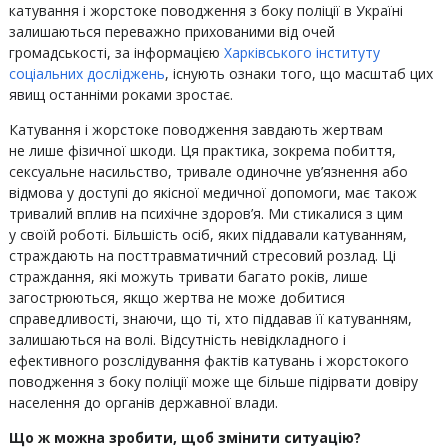
катування і жорстоке поводження з боку поліції в Україні
залишаються переважно прихованими від очей
громадськості, за інформацією
Харківського інституту
соціальних досліджень
, існують ознаки того, що масштаб цих
явищ останніми роками зростає.
Катування і жорстоке поводження завдають жертвам
не лише фізичної шкоди. Ця практика, зокрема побиття,
сексуальне насильство, тривале одиночне ув’язнення або
відмова у доступі до якісної медичної допомоги, має також
тривалий вплив на психічне здоров’я. Ми стикалися з цим
у своїй роботі. Більшість осіб, яких піддавали катуванням,
страждають на посттравматичний стресовий розлад. Ці
страждання, які можуть тривати багато років, лише
загострюються, якщо жертва не може добитися
справедливості, знаючи, що ті, хто піддавав її катуванням,
залишаються на волі. Відсутність невідкладного і
ефективного розслідування фактів катувань і жорстокого
поводження з боку поліції може ще більше підірвати довіру
населення до органів державної влади.
Що ж можна зробити, щоб змінити ситуацію?