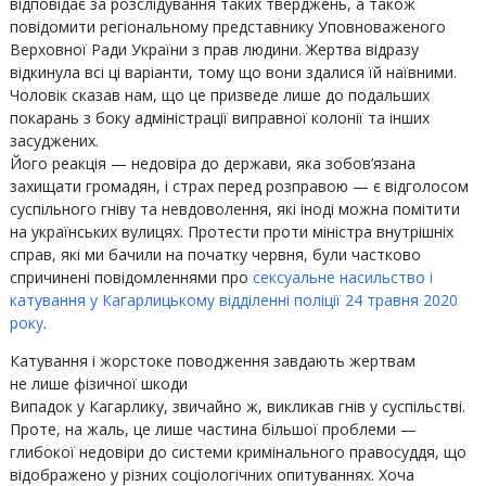
відповідає за розслідування таких тверджень, а також
повідомити регіональному представнику Уповноваженого
Верховної Ради України з прав людини. Жертва відразу
відкинула всі ці варіанти, тому що вони здалися їй наївними.
Чоловік сказав нам, що це призведе лише до подальших
покарань з боку адміністрації виправної колонії та інших
засуджених.
Його реакція — недовіра до держави, яка зобов’язана
захищати громадян, і страх перед розправою — є відголосом
суспільного гніву та невдоволення, які іноді можна помітити
на українських вулицях. Протести проти міністра внутрішніх
справ, які ми бачили на початку червня, були частково
спричинені повідомленнями про
сексуальне насильство і
катування у Кагарлицькому відділенні поліції 24 травня 2020
року
.
Катування і жорстоке поводження завдають жертвам
не лише фізичної шкоди
Випадок у Кагарлику, звичайно ж, викликав гнів у суспільстві.
Проте, на жаль, це лише частина більшої проблеми —
глибокої недовіри до системи кримінального правосуддя, що
відображено у різних соціологічних опитуваннях. Хоча