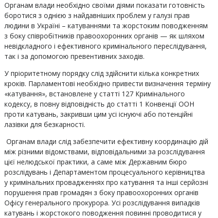
Органам влади необхідно своїми діями показати готовність
боротися з однією з найдавніших проблем у галузі прав
людини в Україні – катуваннями та жорстоким поводженням
з боку співробітників правоохоронних органів — як шляхом
невідкладного і ефективного кримінального переслідування,
так і за допомогою превентивних заходів.
У пріоритетному порядку слід здійснити кілька конкретних
кроків. Парламентові необхідно привести визначення терміну
«катування», встановлене у статті 127 Кримінального
кодексу, в повну відповідність до статті 1 Конвенції ООН
проти катувань, закривши цим усі існуючі або потенційні
лазівки для безкарності.
Органам влади слід забезпечити ефективну координацію дій
між різними відомствами, відповідальними за розслідування
цієї нелюдської практики, а саме між Державним бюро
розслідувань і Департаментом процесуального керівництва
у кримінальних провадженнях про катування та інші серйозні
порушення прав громадян з боку правоохоронних органів
Офісу генерального прокурора. Усі розслідування випадків
катувань і жорстокого поводження повинні проводитися у