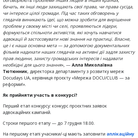
обговорюють проблеми інших людей в інших країнах,
бачать, як інші люди захищають свої права, чи права сусіда,
чи інтереси цілої громади. Під час таких обговорень у
глядачів виникають ідеї, що можна зробити для вирішення
проблем у своєму місті чи селі, проявляються лідери,
формуються спільноти активістів, які хочуть навчатися
адвокації й застосовувати нові знання на практиці. Власне,
це і є наша основна мета — за допомогою документальних
фільмів надихати наших глядачів на активні дії задля захисту
прав людини, захисту громадських інтересів і надавати
необхідні для цього знання
», —
Алла Миколаївна
Тютюнник
, директорка департаменту з розвитку мереж
Docudays UA, керівниця проєкту «Мережа DOCU/CLUB — за
реформи!».
Як прийняти участь в конкурсі?
Перший етап конкурсу: конкурс проєктних заявок
адвокаційних кампаній.
Строки першого етапу — до 7 грудня 18.00.
На першому етапі учасники/-ці мають заповнити
аплікаційну