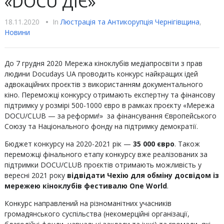
«DOCU ДІЄ»
18.11.2020
•
In
Люстрацiя та Антикорупцiя Чернігівщина
,
Новини
До 7 грудня 2020 Мережа кіноклубів медіапросвіти з прав
людини Docudays UA проводить конкурс найкращих ідей
адвокаційних проєктів з використанням документального
кіно. Переможці конкурсу отримають експертну та фінансову
підтримку у розмірі 500-1000 євро в рамках проєкту «Мережа
DOCU/CLUB — за реформи!» за фінансування Європейського
Союзу та Національного фонду на підтримку демократії.
Бюджет конкурсу на 2020-2021 рік —
35 000 євро
. Також
переможці фінального етапу конкурсу вже реалізованих за
підтримки DOCU/CLUB проєктів отримають можливість у
вересні 2021 року
відвідати Чехію для обміну досвідом із
мережею кіноклубів фестивалю One World
.
Конкурс направлений на різноманітних учасників
громадянського суспільства (некомерційні організації,