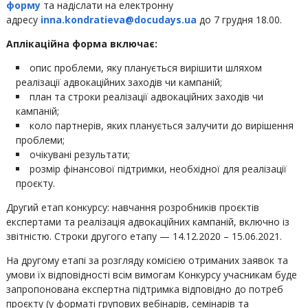
форму
та надіслати на електронну
адресу
inna.kondratieva@docudays.ua
до 7 грудня 18.00.
Аплікаційна форма включає:
опис проблеми, яку планується вирішити шляхом
реалізації адвокаційних заходів чи кампаній;
план та строки реалізації адвокаційних заходів чи
кампаній;
коло партнерів, яких планується залучити до вирішення
проблеми;
очікувані результати;
розмір фінансової підтримки, необхідної для реалізації
проєкту.
Другий етап конкурсу: навчання розробників проєктів
експертами та реалізація адвокаційних кампаній, включно із
звітністю. Строки другого етапу — 14.12.2020 – 15.06.2021.
На другому етапі за розгляду комісією отриманих заявок та
умови їх відповідності всім вимогам Конкурсу учасникам буде
запропонована експертна підтримка відповідно до потреб
проєкту (у форматі групових вебінарів, семінарів та