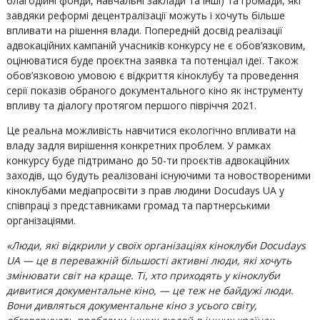
благодійні фонди, навчальні заклади та інші) та громади, які
завдяки реформі децентралізації можуть і хочуть більше
впливати на рішення влади. Попередній досвід реалізації
адвокаційних кампаній учасників конкурсу не є обов’язковим,
оцінюватися буде проєктна заявка та потенціал ідеї. Також
обов’язковою умовою є відкриття кіноклубу та проведення
серії показів обраного документального кіно як інструменту
впливу та діалогу протягом першого півріччя 2021.
Це реальна можливість навчитися екологічно впливати на
владу задля вирішення конкретних проблем. У рамках
конкурсу буде підтримано до 50-ти проєктів адвокаційних
заходів, що будуть реалізовані існуючими та новоствореними
кіноклубами медіапросвіти з прав людини Docudays UA у
співпраці з представниками громад та партнерськими
організаціями.
«Люди, які відкрили у своїх організаціях кіноклуби Docudays
UA — це в переважній більшості активні люди, які хочуть
змінювати світ на краще. Ті, хто приходять у кіноклуби
дивитися документальне кіно, — це теж не байдужі люди.
Вони дивляться документальне кіно з усього світу,