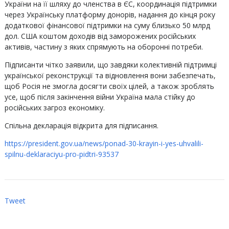
України на її шляху до членства в ЄС, координація підтримки
через Українську платформу донорів, надання до кінця року
додаткової фінансової підтримки на суму близько 50 млрд
дол. США коштом доходів від заморожених російських
активів, частину з яких спрямують на оборонні потреби.
Підписанти чітко заявили, що завдяки колективній підтримці
української реконструкції та відновлення вони забезпечать,
щоб Росія не змогла досягти своїх цілей, а також зроблять
усе, щоб після закінчення війни Україна мала стійку до
російських загроз економіку.
Спільна декларація відкрита для підписання.
https://president.gov.ua/news/ponad-30-krayin-i-yes-uhvalili-
spilnu-deklaraciyu-pro-pidtri-93537
Tweet