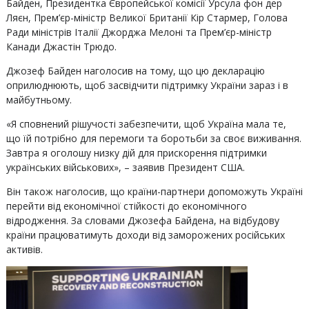
Байден, Президентка Європейської комісії Урсула фон дер
Ляєн, Прем’єр-міністр Великої Британії Кір Стармер, Голова
Ради міністрів Італії Джорджа Мелоні та Прем’єр-міністр
Канади Джастін Трюдо.
Джозеф Байден наголосив на тому, що цю декларацію
оприлюднюють, щоб засвідчити підтримку України зараз і в
майбутньому.
«Я сповнений рішучості забезпечити, щоб Україна мала те,
що їй потрібно для перемоги та боротьби за своє виживання.
Завтра я оголошу низку дій для прискорення підтримки
українських військових», – заявив Президент США.
Він також наголосив, що країни-партнери допоможуть Україні
перейти від економічної стійкості до економічного
відродження. За словами Джозефа Байдена, на відбудову
країни працюватимуть доходи від заморожених російських
активів.