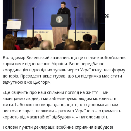
Володимир Зеленський зазначив, що це спільне зобов’язання
сприятиме відновленню України. Воно передбачає
координацію відповідних зусиль через Українську платформу
донорів. Президент акцентував, що ця підтримка має стати
відчутною вже цьогоріч.
«Це свідчить про наш спільний погляд на життя – ми
захищаємо людей, і ми забезпечуємо людям можливість
жити. І абсолютно виправдано, що ті, хто допомагає нам
вистояти зараз, першими – разом з Україною – отримають
користь від масштабної відбудови», – наголосив він.
Головні пункти декларації: всебічне сприяння відбудові