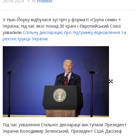
26.09.2024
•
In
Новини
У Нью-Йорку відбулася зустріч у форматі «Група семи» +
Україна, під час якої понад 30 країн і Європейський Союз
ухвалили
Спільну декларацію про підтримку відновлення та
реконструкції України
.
Під час ухвалення Спільної декларації виступили Президент
України Володимир Зеленський, Президент США Джозеф