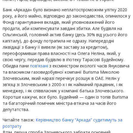
Банк «Аркада» було визнано неплатоспроможнім улітку 2020
року, а його майно, відповідно до законодавства, опинилося у
Фонді гарантування вкладів, який уповноважений його
продати, аби компенсувати завдані збитки. Але будівля на
Ольгинській, головний актив банку (десь 30% від усього його
капіталу), до фонду потрапила не одразу. Напередодні
ліквідації з банку її вивели (як заставу за кредитом),
переоформивши права власності на Олега Неліна, який, у
свою чергу, передав будівлю в іпотеку Тарасові Будейному.
Обидва пани
пов’язані
з ексміністром екології часів Януковича
та власником газовидобувної компанії Burisma Миколою
Злочевським, який наразі перечікує розшук в ОАЕ. Нелін у
зв’язці зі Злочевським з 2000-х і як найманий працівник, і як
менеджер, і як співвласник у компанії батька Злочевського.
Коротше кажучи, все було. Будейний — один із топів Burisma
та багаторічний помічник міністра-втікача за часів його
депутатства.
Читайте також:
Керівництво банку “Аркада” судитимуть за
розтрату
Втім, перша спроба Злочевського забрати основний