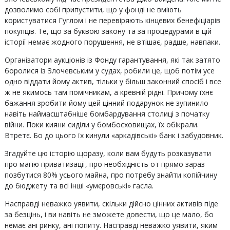
дозволимо собі припустити, що у фонді не вміють
користуватися Гуглом і не перевіряють кінцевих бенефіціарів
покупців. Те, що за буквою закону та за процедурами в цій
історії немає жодного порушення, не втішає, радше, навпаки.
Організатори аукціонів із Фонду гарантування, які так затято
боролися із Злочевським у судах, робили це, щоб потім усе
одно віддати йому актив, тільки у більш законний спосіб і все
ж не якимось там помічникам, а кревній рідні. Причому їхнє
бажання зробити йому цей цінний подарунок не зупинило
навіть наймасштабніше бомбардування столиці з початку
війни. Поки кияни сиділи у бомбосховищах, їх обікрали.
Втретє. Бо до цього їх кинули «аркадівські» банк і забудовник.
Згадуйте цю історію щоразу, коли вам будуть розказувати
про магію приватизації, про необхідність от прямо зараз
позбутися 80% усього майна, про потребу знайти копійчину
до бюджету та всі інші «умєровські» гасла.
Насправді неважко уявити, скільки дійсно цінних активів піде
за безцінь, і ви навіть не зможете довести, що це мало, бо
немає ані ринку, ані попиту. Насправді неважко уявити, яким