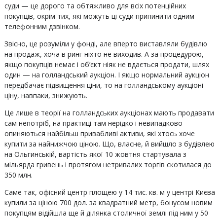
суди — це дорого та обтяжливо для всіх потенційних
покупців, окрім тих, які можуть ці суди припинити одним
телефонним дзвінком.
Звісно, це розуміли у фонді, але вперто виставляли будівлю
на продаж, хоча в ринг ніхто не виходив. А за процедурою,
якщо покупців немає і об’єкт ніяк не вдається продати, шлях
один — на голландський аукціон. І якщо нормальний аукціон
передбачає підвищення ціни, то на голландському аукціоні
ціну, навпаки, знижують.
Це лише в теорії на голландських аукціонах мають продавати
сам непотріб, на практиці там нерідко і невипадково
опиняються найбільш привабливі активи, які хтось хоче
купити за найнижчою ціною. Що, власне, й вийшло з будівлею
на Ольгинській, вартість якої 10 жовтня стартувала з
мільярда гривень і протягом нетривалих торгів скотилася до
350 млн.
Саме так, офісний центр площею у 14 тис. кв. м у центрі Києва
купили за ціною 700 дол. за квадратний метр, бонусом новим
покупцям відійшла ще й ділянка столичної землі під ним у 50