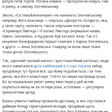
результатів торгів. Погана новина — програла не комусь там
із ринку, а самому Злочевському.
Звісно, «Сістемойлінженерінг» не належить Злочевському
напряму, його власниця — кіпрська «Ділоретіо Холдінгз», яка,
у свою чергу, належить також кіпрським конторам —
«Сермінара Лімітед» і «Гласімо Лімітед» (нормальні назви,
певно, скінчились, а під рукою був каталог Ікеа). Так от,
кінцевою бенефіціаркою першої компанії є Каріна Злочевська,
а другої — Анна Злочевська. І навряд чи вони лише повні
тезки дочок Злочевського.
Так, одіозний газовий магнат і хрестоматійний регіонал, люди
якого намагалися
дати найбільший в історії України
хабар,
продовжує тут брати все, що йому подобається, і за тією
ціною, яка його влаштовує. Тобто за смішні насправді гроші,
бо за нормальних умов і ринку інвестиція у цей актив
окупиться менш як за чотири роки, а головне — регулярно
приноситиме дохід.
Важко уявити глибину провалля ідіотизму, в яке спустилися
дайвери Фонду гарантування вкладів, продавши щось
Злочевському під час президентства Джо Байдена. Але ми не