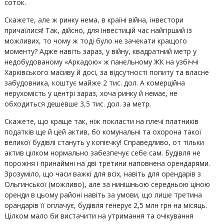
соток.
Скажете, але ж ринку нема, в країні війна, інвестори
причаїлися! Так, дійсно, для інвестицій час найгірший із
можливих, то чому ж тоді було не зачекати кращого
моменту? Адже навіть зараз, у війну, квадратний метр у
недобудованому «Аркадою» ж панельному ЖК на узбіччі
Харківського масиву й досі, за відсутності попиту та власне
забудовника, коштує майже 2 тис. дол. А комерційна
нерухомість у центрі зараз, хоча ринку й немає, не
обходиться дешевше 3,5 тис. дол. за метр.
Скажете, що краще так, ніж покласти на плечі платників
податків ще й цей актив, бо комунальні та охорона такої
великої будівлі стануть у копієчку! Справедливо, от тільки
актив цілком нормально забезпечує себе сам. Будівля не
порожня і принаймні на дві третини наповнена орендарями.
Зрозуміло, що часи важкі для всіх, навіть для орендарів з
Ольгинської (можливо), але за нинішньою середньою ціною
оренди в цьому районі навіть за умови, що лише третина
орандарів її оплачує, будівля генерує 2,5 млн грн на місяць.
Цілком мало би вистачити на утримання та очікування