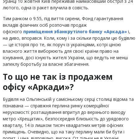
Уранці 10 жовтня Київ переживав наймасовіший обстріл з 24
лютого, одна із ракет влучила в совість.
Тим ранком о 9.55, під виття сирени, Фонд гарантування
вкладів фізичних осіб розпочав продаж
офісного
приміщення збанкрутілого банку «Аркада»
і,
на диво, впорався. Коли, кому і за скільки продали цю будівлю
— це історія про те, як поруч із українцями, котрі ціною
власного життя виборюють для своєї країни право на
існування, досі існують жителі України, що ведуть не менш
запеклу боротьбу за власне збагачення.
То що не так із продажем
офісу «Аркади»?
Будівля на Ольгинській у самісінькому серці столиці відома та
пізнавана — справжня перлина ринку комерційної
нерухомості: розташування впритул до верхнього виходу
метро «Хрещатик», безпосередня близькість до урядового
кварталу, 14 із лишком тисяч квадратних метрів офісних
приміщень. Очевидно, що на таку перлину мали би бути і
попит, і ціна, відповідно, висока. От тільки не в Україні.