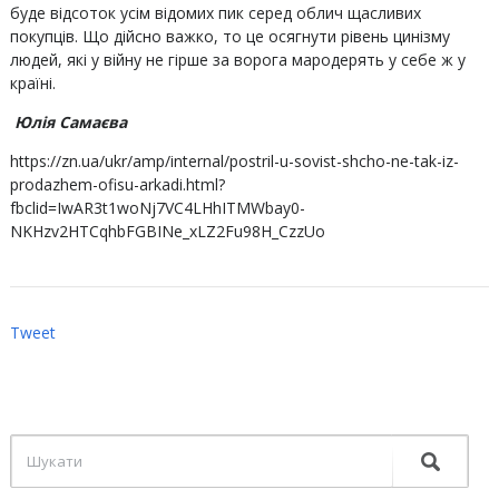
буде відсоток усім відомих пик серед облич щасливих
покупців. Що дійсно важко, то це осягнути рівень цинізму
людей, які у війну не гірше за ворога мародерять у себе ж у
країні.
Юлія Самаєва
https://zn.ua/ukr/amp/internal/postril-u-sovist-shcho-ne-tak-iz-
prodazhem-ofisu-arkadi.html?
fbclid=IwAR3t1woNj7VC4LHhITMWbay0-
NKHzv2HTCqhbFGBINe_xLZ2Fu98H_CzzUo
Tweet