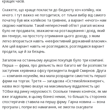
кращих часів.
Скажете, що краще покласти до бюджету хоч копійку, ніж
нічого. І тут важко не погодитися, от тільки вибір від самого
початку був між копійкою та гривнею, а варіант «нічого» нам
свідомо нав’язали. Такий непересічний об’єкт узагалі можна
було не продавати, зважаючи на розташування і дохід, який
він генерує, на простоту отримання цього доходу, з яким
легко впорається навіть «неефективний державний власник».
Але цей варіант навіть не розглядався, розглядався варіант
продати, ще й за безцінь.
Загалом на останньому аукціоні покупців було три компанії.
Перша — фірма, про діяльність якої багато міг би розповісти
заступник керівника офісу президента Андрій Смирнов. Друга
— компанія-ноунейм, яка мала розрадити самотність першої
фірми на торгах. Третя — загадкова «Сістемойлінженерінг»,
назва якої прямо вказує на максимальну віддаленість цієї
ТОВки від ринку нерухомості. Оскільки темних конячок, як ми
вже згадували, в цьому бізнесі немає, то більшість сторонніх
спостерігачів ставила на першу фірму. Гарна новина — вона
програла і, попри всі намагання, не змогла скасувати