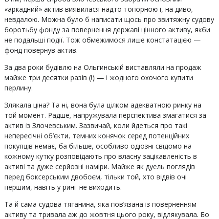
«аркадний» актив виявилася надто топорною і, на диво,
невдалою. Можна було б написати щось про звитяжну судову
боротьбу фонду за повернення державі цінного активу, якби
не подальші події. Тож обмежимося лише констатацією —
фонд повернув актив.
За два роки будівлю на Ольгинській виставляли на продаж
майже три десятки разів (!) — і жодного охочого купити
перлину.
Злякала ціна? Та ні, вона була цілком адекватною ринку на
той момент. Радше, напружувала перспектива змагатися за
актив із Злочевським. Зазвичай, коли йдеться про такі
непересічні об’єкти, темних конячок серед потенційних
покупців немає, ба більше, особливо одіозні свідомо на
кожному кутку розповідають про власну зацікавленість в
активі та дуже серйозні наміри. Майже як дуель поглядів
перед боксерським двобоєм, тільки той, хто відвів очі
першим, навіть у ринг не виходить.
Та й сама судова тяганина, яка пов’язана із поверненням
активу та тривала аж до жовтня цього року, відлякувала. Бо