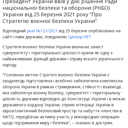
Президент України ввів у дію рішення Ради
національної безпеки та оборони (РНБО)
України від 25 березня 2021 року “Про
Стратегію воєнної безпеки України”.
Відповідний
указ №121/2021
від 25 березня опубліковано на
сайті глави держави, повідомляє
Цензор.НЕТ.
Стратегія воєнної безпеки України визначає захист
суверенітету і територіальної цілісності країни як одну з
найважливіших функцій держави і справу всього українського
народу.
“Головною метою Стратегії воєнної безпеки України є
заздалегідь підготовлена ​​і всебічно забезпечена комплексна
оборона України в рамках стримування, стійкості і взаємодії,
яка забезпечує воєнну безпеку, суверенітет і територіальну
цілісність держави відповідно до Конституції України і в межах
державного кордону України, сприяє інтеграції України в
євроатлантичний безпековий простір та набуття членства в
НАТО, передбачає активну участь у міжнародних операціях
щодо підтримання миру і безпеки”, – сказано в доктрині.