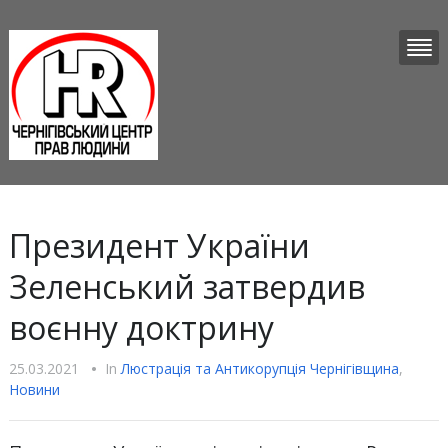
Президент України
Зеленський затвердив
воєнну доктрину
25.03.2021
•
In
Люстрацiя та Антикорупцiя Чернігівщина
,
Новини