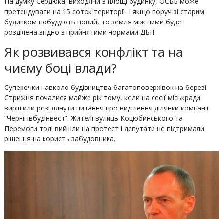
На думку Сердюка, виходячи з площі будинку, ОСББ може
претендувати на 15 соток території. І якщо поруч зі старим
будинком побудують новий, то земля між ними буде
розділена згідно з прийнятими нормами ДБН.
Як розвивався конфлікт та на
чиєму боці влади?
Суперечки навколо будівництва багатоповерхівок на березі
Стрижня почалися майже рік тому, коли на сесії міськради
вирішили розглянути питання про виділення ділянки компанії
“Чернігівбудінвест”. Жителі вулиць Коцюбинського та
Перемоги тоді вийшли на протест і депутати не підтримали
рішення на користь забудовника.