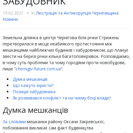
ЗАБУДОВНИК
19.02.2021
•
In
Люстрацiя та Антикорупцiя Чернігівщина
,
Новини
Земельна ділянка в центрі Чернігова біля річки Стрижень
перетворилася в місце неабиякого протистояння між
мешканцями найближчих будинків і забудовником, що планує
звести на березі річки кілька багатоповерхівок. Розповідаємо,
в чому суть проблеми та чому городяни проти новобудови,
пише “
chernigiv-future.com.ua
“.
Думка мешканців
Що кажуть юристи?
Позиція забудовника
Як розвивався конфлікт та на чиєму боці влади?
Думка мешканців
За словами
мешканки району Оксани Закревської,
побоювання викликає сам факт будівництва