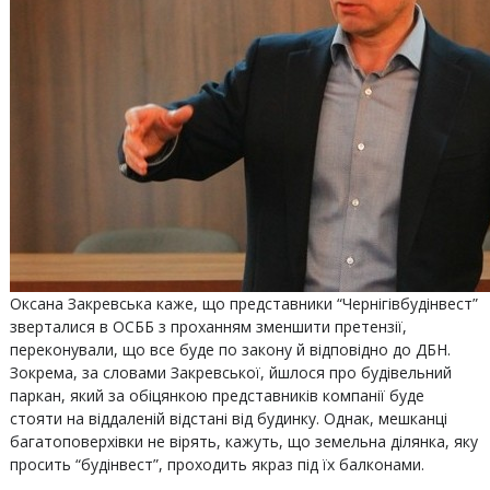
Оксана Закревська каже, що представники “Чернігівбудінвест”
зверталися в ОСББ з проханням зменшити претензії,
переконували, що все буде по закону й відповідно до ДБН.
Зокрема, за словами Закревської, йшлося про будівельний
паркан, який за обіцянкою представників компанії буде
стояти на віддаленій відстані від будинку. Однак, мешканці
багатоповерхівки не вірять, кажуть, що земельна ділянка, яку
просить “будінвест”, проходить якраз під їх балконами.