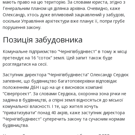
мають право на цю територію. За словами юриста, згідно з
Генеральним планом ця ділянка архівна. Очевидно, каже
Олександр, хтось дуже впливовий зацікавлений у забудові,
оскільки Управління архітектури вже планує її, попри грубе
порушення закону.
Позиція забудовника
Комунальне підприємство “Чернігівбудінвест” в тому ж місці
претендує на 16 “соток” землі. Цей запит також буде
розглядатися на сесії.
Заступник директора “Чернігівбудінвеста” Олександр Сердюк
запевняє, що будівництво багатоповерхівки відповідає
положенням ДБН і що на це є висновок компанії
“Сіверпроект”. За словами Сердюка, охоронна зона річки не
задіяна в будівництві, а спірні землі відносяться до міської
комунальної власності. І те, що жителі хочуть
“приватизувати” понад 40 акрів, каже заступник директора
“Чернігівбудінвест” суперечить закону та сучасним нормам
будівництва.