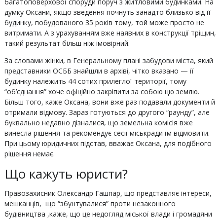
багатоповерхової споруди поруч з житловими будинками. На
думку Оксани, якщо зведення почнуть занадто близько від її
будинку, побудованого 35 років тому, той може просто не
витримати. А з урахуванням вже наявних в конструкції тріщин,
такий результат більш ніж імовірний.
За словами жінки, в Генеральному плані забудови міста, який
представники ОСББ знайшли в архіві, чітко вказано — її
будинку належить 44 сотих прилеглої території, тому
“об’єднання” хоче офіційно закріпити за собою цю землю.
Більш того, каже Оксана, вони вже раз подавали документи й
отримали відмову. Зараз готуються до другого “раунду”, але
буквально недавно дізналися, що земельна комісія вже
винесла рішення та рекомендує сесії міськради їм відмовити.
При цьому юридичних підстав, вважає Оксана, для подібного
рішення немає.
Що кажуть юристи?
Правозахисник Олександр Гашпар, що представляє інтереси,
мешканців, що “збунтувалися” проти незаконного
будівництва ,каже, що це недогляд міської влади і громадяни