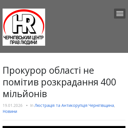
Прокурор області не
помітив розкрадання 400
мільйонів
19.01.2026
•
In
Люстрацiя та Антикорупцiя Чернігівщина
,
Новини