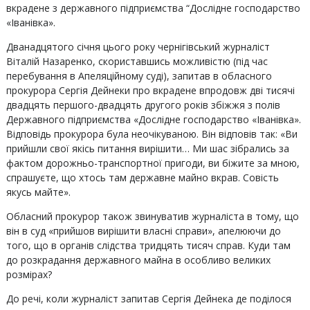
вкрадене з державного підприємства “Дослідне господарство
«Іванівка».
Дванадцятого січня цього року чернігівський журналіст
Віталій Назаренко, скориставшись можливістю (під час
перебування в Апеляційному суді), запитав в обласного
прокурора Сергія Дейнеки про вкрадене впродовж дві тисячі
двадцять першого-двадцять другого років збіжжя з полів
Державного підприємства «Дослідне господарство «Іванівка».
Відповідь прокурора була неочікуваною. Він відповів так: «Ви
прийшли свої якісь питання вирішити… Ми шас зібрались за
фактом дорожньо-транспортної пригоди, ви біжите за мною,
спрашуєте, що хтось там державне майно вкрав. Совість
якусь майте».
Обласний прокурор також звинуватив журналіста в тому, що
він в суд «прийшов вирішити власні справи», апелюючи до
того, що в органів слідства тридцять тисяч справ. Куди там
до розкрадання державного майна в особливо великих
розмірах?
До речі, коли журналіст запитав Сергія Дейнека де поділося