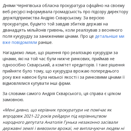
Днями Чернігівська обласна прокуратура офіційно на своєму
веб-ресурсі інформувала громадськість про підозру директору
держпідприємства Андрію Скварському. За версією
прокуратури, буцімто той завдав збитків державі на
дванадцять мільйонів гривень, коли реалізував з весняного
поля кукурудзу за заниженими цінами. Про це
детальніше ми
вже повідомляли
раніше.
Нагадаємо лише, що рішення про реалізацію кукурудзи за
цінами, які на той час були нижче ринкових, приймав не
одноосібно Скварський, а комітет кредиторів. І таке рішення
прийняте було тому, що кукурудза врожаю попереднього
року вже навесні була низької якості і за ринковими цінами її
відмовлялися купувати інші фірми.
За словами самого Андрія Скварського, ця справа є цілком
замовною.
«Мені дивно, що керівник прокуратури не помічає як
впродовж 2021-22 років рейдери під керівництвом
народного депутата
Анатолія Гунька
незаконно засівали
державні землі і вивозили врожаї, не виплачуючи людям ні