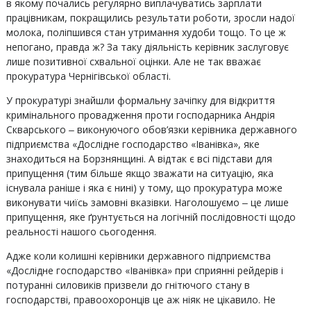
в якому почались регулярно виплачуватись зарплати
працівникам, покращились результати роботи, зросли надої
молока, поліпшився стан утримання худоби тощо. То це ж
непогано, правда ж? За таку діяльність керівник заслуговує
лише позитивної схвальної оцінки. Але не так вважає
прокуратура Чернігівської області.
У прокуратурі знайшли формальну зачіпку для відкриття
кримінального провадження проти господарника Андрія
Скварського ‒ виконуючого обов’язки керівника державного
підприємства «Дослідне господарство «Іванівка», яке
знаходиться на Борзнянщині. А відтак є всі підстави для
припущення (тим більше якщо зважати на ситуацію, яка
існувала раніше і яка є нині) у тому, що прокуратура може
виконувати чиїсь замовні вказівки. Наголошуємо ‒ це лише
припущення, яке ґрунтується на логічній послідовності щодо
реальності нашого сьогодення.
Адже коли колишні керівники державного підприємства
«Дослідне господарство «Іванівка» при сприянні рейдерів і
потуранні силовиків призвели до гнітючого стану в
господарстві, правоохоронців це аж ніяк не цікавило. Не