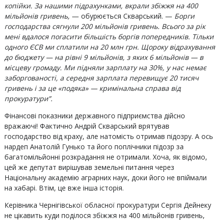
копійки. За нашими підрахунками, вкрали збіжжя на 400
мільйонів гривень,
— обурюється Скварський. —
Борги
господарства сягнули 200 мільйонів гривень. Всього за рік
мені вдалося погасити більшість боргів попередників. Тільки
одного ЄСВ ми сплатили на 20 млн грн. Щороку відрахування
до бюджету — на рівні 9 мільйонів, з яких 6 мільйонів — в
місцеву громаду. Ми підняли зарплату на 30%, у нас немає
заборгованості, а середня зарплата перевищує 20 тисяч
гривень і за це «подяка» — кримінальна справа від
прокуратури”.
Фінансові показники державного підприємства дійсно
вражаючі! Фактично Андрій Скварський врятував
господарство від краху, але натомість отримав підозру. А ось
нардеп Анатолій Гунько та його поплічники підозр за
багатомільйонні розкрадання не отримали. Хоча, як відомо,
цей же депутат вирішував земельні питання через
Національну академію аграрних наук, доки його не впіймали
на хабарі. Втім, це вже інша історія.
Керівника Чернігівської обласної прокуратури Сергія Дейнеку
не цікавить куди поділося збіжжя на 400 мільйонів гривень,