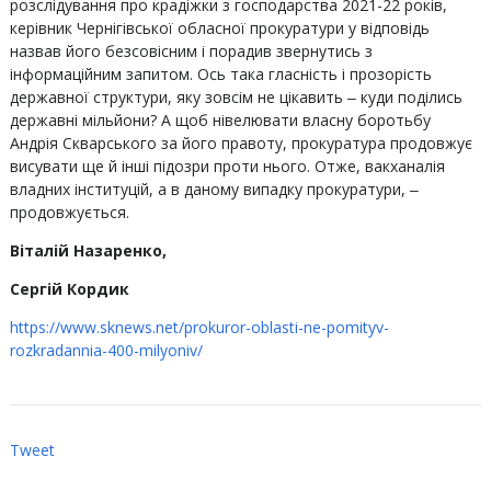
розслідування про крадіжки з господарства 2021-22 років,
керівник Чернігівської обласної прокуратури у відповідь
назвав його безсовісним і порадив звернутись з
інформаційним запитом. Ось така гласність і прозорість
державної структури, яку зовсім не цікавить ‒ куди поділись
державні мільйони? А щоб нівелювати власну боротьбу
Андрія Скварського за його правоту, прокуратура продовжує
висувати ще й інші підозри проти нього. Отже, вакханалія
владних інституцій, а в даному випадку прокуратури, ‒
продовжується.
Віталій Назаренко,
Сергій Кордик
https://www.sknews.net/prokuror-oblasti-ne-pomityv-
rozkradannia-400-milyoniv/
Tweet