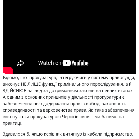
Відомо, що прокуратура, інтегруючись у систему правосуддя,
виконує НЕ ЛИШЕ функції кримінального переслідування, а й
ЗДІЙСНЮЄ нагляд за дотриманням законів на певних етапах.
А одним з основних принципів у діяльності прокуратури є
забезпечення нею додержання прав і свобод, законності,
справедливості та верховенства права. Як таке забезпечення
виконується прокуратурою Чернігівщини ‒ ми бачимо на
практиці.
Здавалося б, якщо керівник витягнув із кабали підприємство,