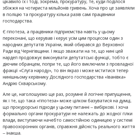
цікавило їх і тоді, зокрема, прокуратуру, те, куди поділося
збіжжя на чотириста мільйонів гривень. Хоча про це заявляли
в поліцію та прокуратуру кілька разів самі працівники
господарства.
Є гіпотеза, а працівники підприємства навіть у цьому
переконані, що керував і керує усім цим процесом один з
народних депутатів України, який обирався до Верховної
Ради від Чернігівщини. І якщо зважати на те, що нині цей
нардеп продовжує виконувати депутатські функції, тобто є
діючим обранцем, попри те, що його виключили з провладної
фракції «Слуга народу», то він якраз і може мститися тепер
нинішньому керівнику Дослідного господарства «Іванівка»
Андрію Скварському.
Але це, наголошуємо ще раз, розумне й логічне припущення,
як і те, що така «гіпотеза» може цілком базуватися на думці,
що прокурорські підходи у цьому питанні ‒ вибіркові. І хоча
формально органи прокуратури не належать до жодної гілки
влади, виступаючи начебто самостійною одиницею у системі
правоохоронних органів, справжня дійсність реального життя
‒ інакша.