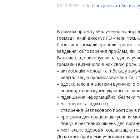
03.11.2023
•
In
Люстрацiя та Антикору
.
В рамках проекту «Залучення молоді 
громад», який виконує ГО «Чернігівсь
Сновської громади провели тренінг з 
завдання, обговорення проблем, які ї
Важливо, що виконуючи завдання учас
громади і визначили в них свою роль.
– активізацію молоді та її більшу залу
– ревіталізацію промислових зон та іс
– вдосконалення системи вуличного о
– впровадження курсів української мо
– підвищення інформаційної безпеки т
пенсіонерів та підлітків);
– створення безпекового простору в г
– програми для працевлаштування мол
– пошук ефективних рішень для організ
– ментальне здоров’я, соціалізацію то
До кожної проблеми учасники намага