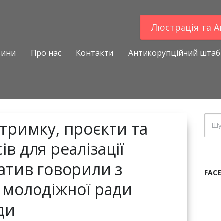
Люстрацiя та 
вини
Про нас
Контакти
Антикорупційний штаб
тримку, проєкти та
ів для реалізації
атив говорили з
FAC
 молодіжної ради
ди