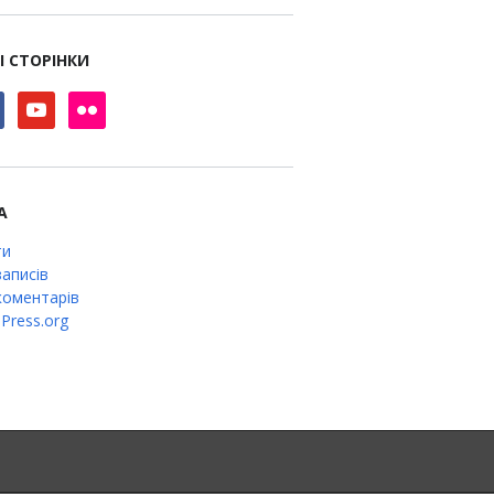
І СТОРІНКИ
book
youtube
flickr
А
ти
аписів
оментарів
Press.org