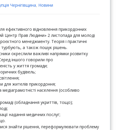
пцiя Чернігівщина
,
Новини
для ефективного відновлення прикордонних
кий Центр Прав Людини» 2 листопада для молоді
проєктного менеджменту. Теорія і практичні
х турбують, а також пошук рішень.
ники окреслили важливі напрямки розвитку
 Серед іншого говорили про
ченість у життя громади;
торичних будівель;
світлення;
ви для жителів прикордоння;
а медіаграмотністі населення (особливо
ромаді (обладнання укриттів, тощо);
оді;
ації надання медичних послуг;
що.
лися знайти рішення, переформулювати проблему