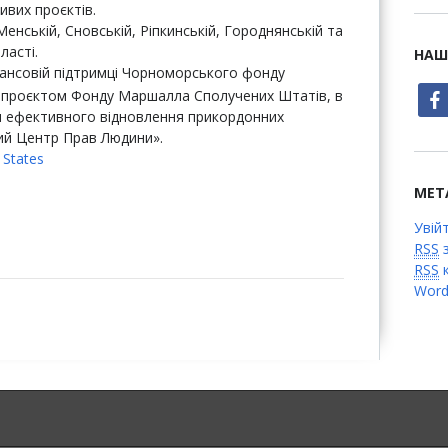
ивих проєктів.
енській, Сновській, Ріпкинській, Городнянській та
ласті.
НАШ
нансовій підтримці Чорноморського фонду
face
 є проєктом Фонду Маршалла Сполучених Штатів, в
я ефективного відновлення прикордонних
кий Центр Прав Людини».
 States
МЕТ
Увій
RSS
з
RSS
к
Word