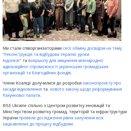
Ми стали співорганізаторами
сесії обміну досвідом на тему
“Реконструкція та відбудова України: уроки
Індонезії”
та
вокршопу для зміцнення міжнародної
адвокаційної спроможності українських громадських
організацій та благодійних фондів
.
‍Члени Коаліції долучилися до розробки
законопроєкту про
засади відновлення
та
нового закону щодо реформування
Рахункової палати
.
‍RISE Ukraine спільно з
Центром розвитку інновацій та
Міністерством розвитку громад, територій та інфраструктури
України
провели дослідження рівня залучення всіх
зацікавлених до процесу відбудови
.