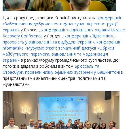
‍Цього року представники Коаліції виступили на
конференції
«Забезпечення доброчесності фінансування реконструкції
України»
у Брюселі;
конференції з відновлення України Ukraine
Recovery Conference
у Лондоні;
конференції «Підзвітність і
прозорість у відновленні та відбудові України»
;
конференції
hromadske «Муруємо вже!»
;
тематичній дискусії «Обриси
майбутнього: перемога, відновлення та модернізація
України»
в рамках Форуму громадянського суспільства. До
того ж відвідали з робочим візитом
Брюссель та
Страсбург
,
провели низку офіційних зустрічей у Вашингтоні
з
представниками аналітичних центрів, політиками та
журналістами.