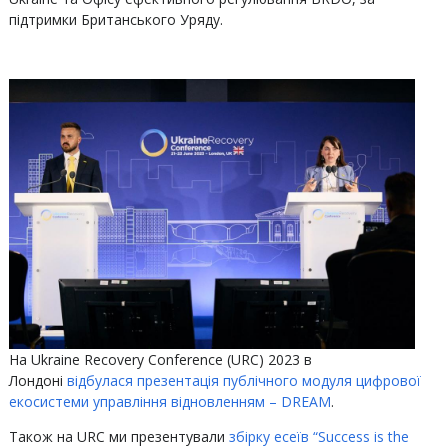
підтримки Британського Уряду.
На Ukraine Recovery Conference (URC) 2023 в
Лондоні
відбулася презентація публічного модуля цифрової
екосистеми управління відновленням – DREAM
.
‍Також на URC ми презентували
збірку есеїв “Success is the