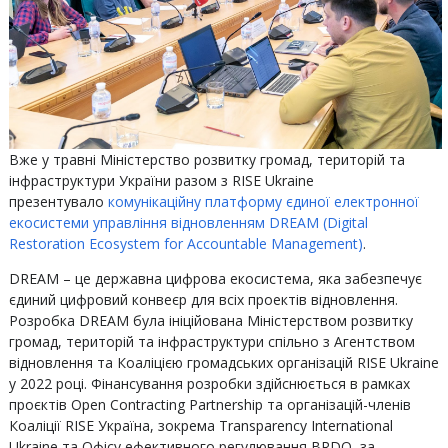
‍Вже у травні Міністерство розвитку громад, територій та
інфраструктури України разом з RISE Ukraine
презентувало
комунікаційну платформу єдиної електронної
екосистеми управління відновленням DREAM (Digital
Restoration Ecosystem for Accountable Management)
.
‍DREAM – це державна цифрова екосистема, яка забезпечує
єдиний цифровий конвеєр для всіх проектів відновлення.
Розробка DREAM була ініційована Міністерством розвитку
громад, територій та інфраструктури спільно з Агентством
відновлення та Коаліцією громадських організацій RISE Ukraine
у 2022 році. Фінансування розробки здійснюється в рамках
проєктів Open Contracting Partnership та організацій-членів
Коаліції RISE Україна, зокрема Transparency International
Ukraine та Офісу ефективного регулювання BRDO, за