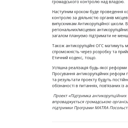
громадського контролю над владою.
Наступним кроком буде проведення кон
контролю за діяльністю органів місце
випускникам Антикорупційної школи. В
регіональних/місцевих антикорупційни
загалом плануємо підтримати не менше 
Також антикорупційні ОГС матимуть м
спроможність через розробку та прийн
Етичний кодекс, тощо.
Успішна реалізація будь-якої реформи 
Просування антикорупційних реформ п
та результати проекту будуть постійн
обізнаності в питаннях, пов’язаних і
Проект «Підтримка антикорупційних 
впроваджується громадською організ
підтримки Програми МАТRА Посольств