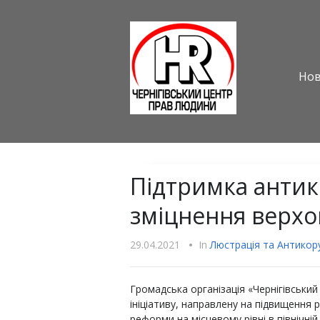
Но
Підтримка антик
зміцнення верхо
29.04.2021
•
In
Люстрацiя та Антикору
Громадська організація «Чернігівськи
ініціативу, направлену на підвищення р
реформи на місцевому рівні в північній 