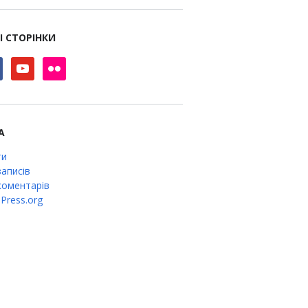
І СТОРІНКИ
book
youtube
flickr
А
ти
аписів
оментарів
Press.org