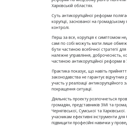
Харківській областях.
Суть антикорупційної реформи полягає
корупції, заснованої на громадському
контролі.
Перш за все, корупція є симптомом не
самі по собі можуть мати лише обмеже
бути частиною всебічної стратегії дл
належне управління, доброчесність, ко
частиною антикорупційної реформи в У
Практика показує, що навіть прийнят
законодавства не гарантує відчутних ре
участь у реалізації антикорупційного 
покращення ситуації.
Діяльність проекту розпочнеться про
громадян, представників ЗМІ та громад
Чернігівської, Сумської та Харківсько
учасникам ефективні інструменти для 
підвищити професійні навички у провед