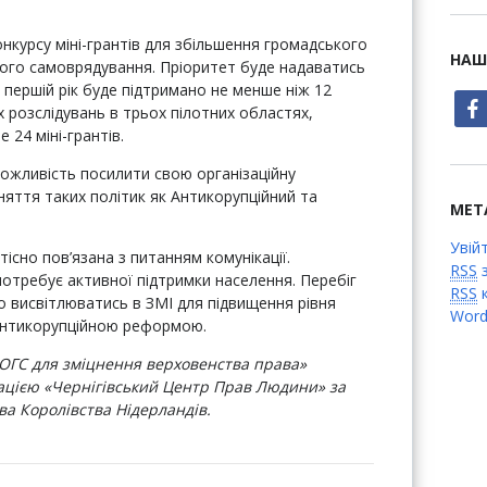
курсу міні-грантів для збільшення громадського
НАШ
вого самоврядування. Пріоритет буде надаватись
 першій рік буде підтримано не менше ніж 12
face
х розслідувань в трьох пілотних областях,
24 міні-грантів.
ожливість посилити свою організаційну
яття таких політик як Антикорупційний та
МЕТ
Увій
тісно пов’язана з питанням комунікації.
RSS
з
отребує активної підтримки населення. Перебіг
RSS
к
о висвітлюватись в ЗМІ для підвищення рівня
Word
з антикорупційною реформою.
ОГС для зміцнення верховенства права»
ацією «Чернігівський Центр Прав Людини» за
а Королівства Нідерландів.