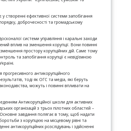
 у створенні ефективної системи запобігання
 порядку, доброчесності та громадському
досконалої системи управління і каральні заходи
ний вплив на зменшення корупції. Вони повинні
я зменшення простору корупційних дій. Саме тому
нтроль та запобігання корупції є невід’ємною
країні.
тя прогресивного антикорупційного
зультатів, тоді як ОГС та медіа, які беруть
законодавства, можуть і повинні впливати на
веденням Антикорупційної школи для активних
ських організацій з трьох пілотних областей –
ї. Основне завдання полягає в тому, щоб надати
боротьби з корупцією на місцевому рівні та
енні антикорупційних розслідувань і здійсненні