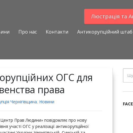
Люстрацiя та 
вини
Про нас
Контакти
Антикорупційний штаб
орупційних ОГС для
венства права
пцiя Чернігівщина
,
Новини
FAC
й Центр Прав Людини» повідомляє про нову
івня участі ОГС у реалізації антикорупційної
частині України: Чернігівській, Сумській та