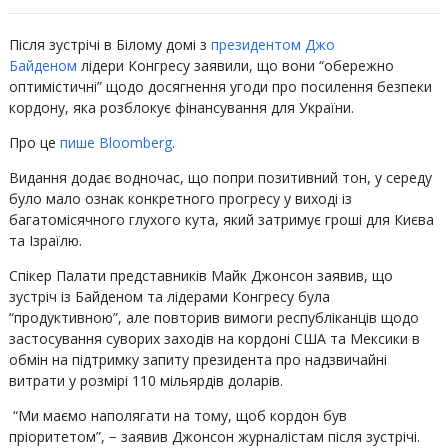
Після зустрічі в Білому домі з
президентом Джо
Байденом
лідери Конгресу заявили, що вони “обережно
оптимістичні” щодо досягнення угоди про посилення безпеки
кордону, яка розблокує фінансування для України.
Про це
пише Bloomberg
.
Видання додає водночас, що попри позитивний тон, у середу
було мало ознак конкретного прогресу у виході із
багатомісячного глухого кута, який затримує гроші для Києва
та Ізраїлю.
Спікер Палати представників Майк Джонсон заявив, що
зустріч із Байденом та лідерами Конгресу була
“продуктивною”, але повторив вимоги республіканців щодо
застосування суворих заходів на кордоні США та Мексики в
обмін на підтримку запиту президента про надзвичайні
витрати у розмірі 110 мільярдів доларів.
“Ми маємо наполягати на тому, щоб кордон був
пріоритетом”, − заявив Джонсон журналістам після зустрічі.