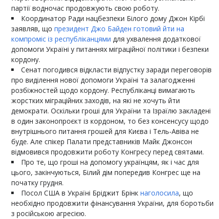
партії водночас продовжують свою роботу.
Координатор Ради нацбезпеки Білого дому Джон Кірбі
заявляв, що
президент Джо Байден готовий йти на
компроміс із республіканцями
для ухвалення додаткової
допомоги Україні у питаннях міграційної політики і безпеки
кордону.
Сенат погодився відкласти відпустку заради переговорів
про виділення нової допомоги Україні та залагодженні
розбіжностей щодо кордону. Республіканці вимагають
жорстких міграційних заходів, на які не хочуть йти
демократи. Оскільки гроші для України та Ізраїлю закладені
в один законопроєкт із кордоном, то без консенсусу щодо
внутрішнього питання грошей для Києва і Тель-Авіва не
буде. Але спікер Палати представників Майк Джонсон
відмовився продовжити роботу Конгресу перед святами.
Про те, що гроші на допомогу українцям, як і час для
цього, закінчуються, Білий дім попередив Конгрес ще на
початку грудня.
Посол США в Україні Бріджит Брінк
наголосила
, що
необхідно продовжити фінансування України, для боротьби
з російською агресією.