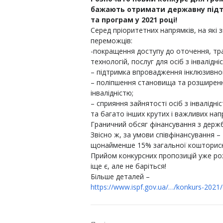
бажають отримати державну підтри
та програм у 2021 році!
Серед пріоритетних напрямків, на які 
переможців:
-покращення доступу до оточення, тра
технологій, послуг для осіб з інвалідн
– підтримка впровадження інклюзивного
– поліпшення становища та розширення
інвалідністю;
– сприяння зайнятості осіб з інвалідніс
та багато інших крутих і важливих нап
Граничний обсяг фінансування з держб
Звісно ж, за умови співфінансування 
щонайменше 15% загальної кошторисно
Прийом конкурсних пропозицій уже роз
іще є, але не баріться!
Більше деталей –
https://www.ispf.gov.ua/…/konkurs-202