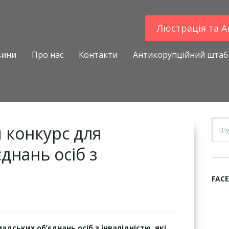
Люстрацiя та 
вини
Про нас
Контакти
Антикорупційний штаб
 конкурс для
днань осіб з
FAC
дських об’єднань осіб з інвалідністю, які