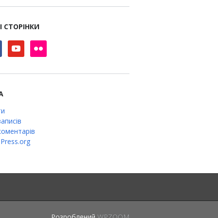
І СТОРІНКИ
book
youtube
flickr
А
ти
аписів
оментарів
Press.org
Розроблений
WPZOOM