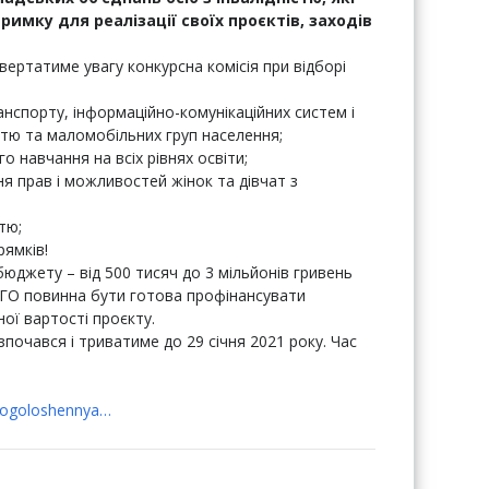
мку для реалізації своїх проєктів, заходів
звертатиме увагу конкурсна комісія при відборі
нспорту, інформаційно-комунікаційних систем і
істю та маломобільних груп населення;
 навчання на всіх рівнях освіти;
 прав і можливостей жінок та дівчат з
тю;
рямків!
юджету – від 500 тисяч до 3 мільйонів гривень
– ГО повинна бути готова профінансувати
ї вартості проєкту.
почався і триватиме до 29 січня 2021 року. Час
1/ogoloshennya…