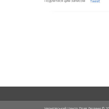
Поділитися цим записом
Tweet
Чернігівський Центр Прав Людини © 202