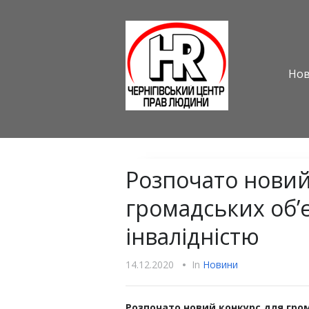
Но
Розпочато новий
громадських об’є
інвалідністю
14.12.2020
•
In
Новини
Розпочато новий конкурс для грома