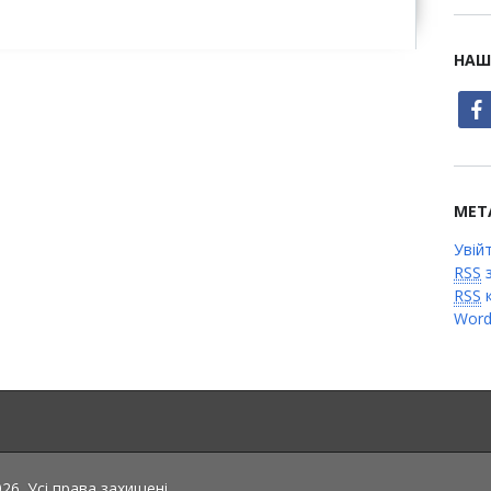
НАШ
face
МЕТ
Увій
RSS
з
RSS
к
Word
6. Усі права захищені.