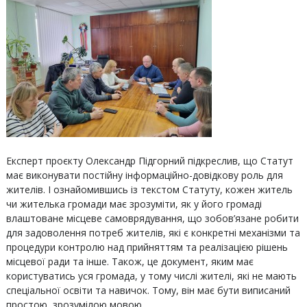
Експерт проєкту Олександр Підгорний підкреслив, що Статут
має виконувати постійну інформаційно-довідкову роль для
жителів. І ознайомившись із текстом Статуту, кожен житель
чи жителька громади має зрозуміти, як у його громаді
влаштоване місцеве самоврядування, що зобов’язане робити
для задоволення потреб жителів, які є конкретні механізми та
процедури контролю над прийняттям та реалізацією рішень
місцевої ради та інше. Також, це документ, яким має
користуватись уся громада, у тому числі жителі, які не мають
спеціальної освіти та навичок. Тому, він має бути виписаний
простою, зрозумілою мовою.