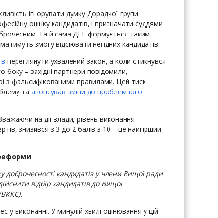
жливість ігнорувати думку Дорадчої групи
офесійну оцінку кандидатів, і призначати суддями
оброчесним. Та й сама ДГЕ формується таким
матимуть змогу відсіювати негідних кандидатів.
їв
переглянути ухвалений закон, а коли стикнувся
о боку – західні партнери повідомили,
орі з фальсифікованими правилами. Цей тиск
облему та
анонсував зміни до проблемного
Зважаючи на дії влади, рівень виконання
тів, знизився з 3 до 2 балів з 10 – це найгірший
 реформи
у доброчесності кандидатів у члени Вищої ради
ійснити відбір кандидатів до Вищої
(ВККС).
ес у виконанні. У минулій хвилі оцінювання у цій