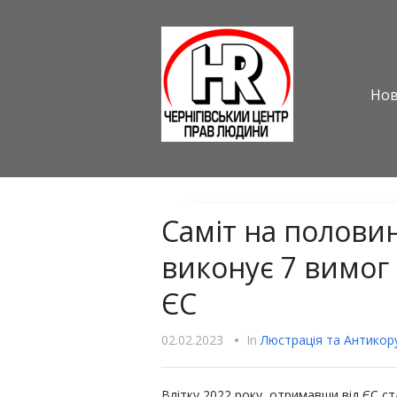
Но
Саміт на половин
виконує 7 вимог
ЄС
02.02.2023
•
In
Люстрацiя та Антикору
Влітку 2022 року, отримавши від ЄС ста