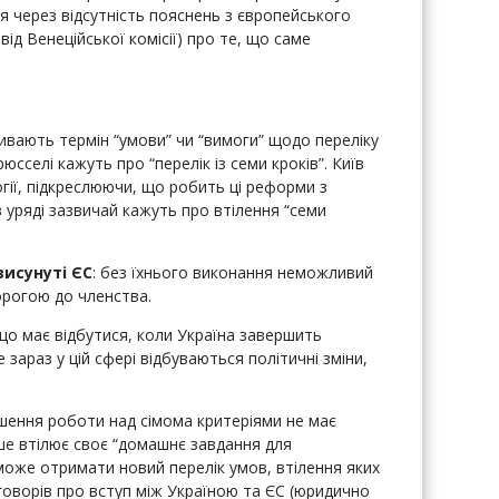
 через відсутність пояснень з європейського
від Венеційської комісії) про те, що саме
ивають термін “умови” чи “вимоги” щодо переліку
юсселі кажуть про “перелік із семи кроків”. Київ
гії, підкреслюючи, що робить ці реформи з
в уряді зазвичай кажуть про втілення “семи
висунуті ЄС
: без їхнього виконання неможливий
орогою до членства.
 що має відбутися, коли Україна завершить
е зараз у цій сфері відбуваються політичні зміни,
шення роботи над сімома критеріями не має
ише втілює своє “домашнє завдання для
 може отримати новий перелік умов, втілення яких
говорів про вступ між Україною та ЄС (юридично