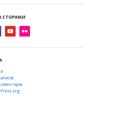
І СТОРІНКИ
book
youtube
flickr
А
ти
аписів
оментарів
Press.org