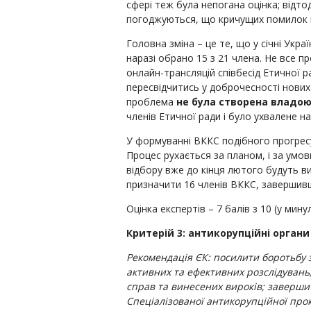
сфері теж була непогана оцінка; відт
погоджуються, що кричущих помилок 
Головна зміна – це те, що у січні Укр
наразі обрано 15 з 21 члена. Не все п
онлайн-трансляцій співбесід Етичної 
пересвідчитись у доброчесності нових
проблема
не була створена владо
членів Етичної ради і було ухвалене 
У формуванні ВККС подібного прогресу
Процес рухається за планом, і за умов
відбору вже до кінця лютого будуть в
призначити 16 членів ВККС, завершив
Оцінка експертів – 7 балів з 10 (у мину
Критерій 3: антикорупційні органи
Рекомендація ЄК: посилити боротьбу з
активних та ефективних розслідувань
справ та винесених вироків; заверши
Спеціалізованої антикорупційної про