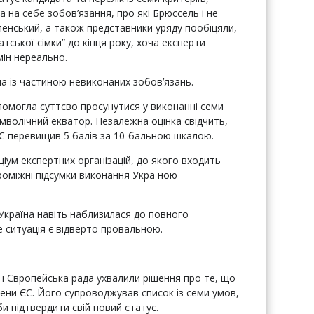
а на себе зобов’язання, про які Брюссель і не
енський, а також представники уряду пообіцяли,
ської сімки” до кінця року, хоча експерти
ін нереально.
шла із частиною невиконаних зобов’язань.
опомогла суттєво просунутися у виконанні семи
символічний екватор. Незалежна оцінка свідчить,
ЄС перевищив 5 балів за 10-бальною шкалою.
іум експертних організацій, до якого входить
роміжні підсумки виконання Україною
Україна навіть наблизилася до повного
е ситуація є відверто провальною.
м і Європейська рада ухвалили рішення про те, що
лени ЄС. Його супроводжував список із семи умов,
и підтвердити свій новий статус.