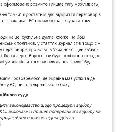
та сформоване розмито і лишає таку можливість).
енні “сімки” є достатнім для відкриття переговорів
в – і закликає ЄС письмово зафіксувати таку
оди на це, суспільна думка, схоже, на боці
ейських політиків, у статтях журналістів тощо сім
у переговорів про вступ з Україною”. Цей зв’язок
і! Як наслідок, Євросоюзу буде політично складно
ві умови після того, як виконання “сімки” буде
ріям і розберемося, де Україна має успіх та де
оку ЄС, чи то з українського боку.
уційного суду
дити законодавство щодо процедури відбору
 (КС), включаючи процес попереднього відбору на
 професійних навичок, відповідно до
.