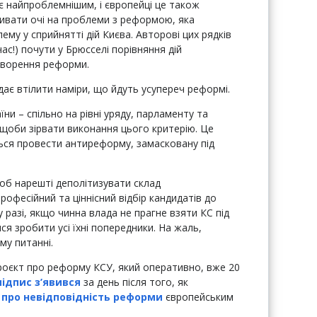
 є найпроблемнішим, і європейці це також
ривати очі на проблеми з реформою, яка
му у сприйнятті дій Києва. Авторові цих рядків
ас!) почути у Брюсселі порівняння дій
творення реформи.
дає втілити наміри, що йдуть усупереч реформі.
аїни – спільно на рівні уряду, парламенту та
 щоби зірвати виконання цього критерію. Це
ться провести антиреформу, замасковану під
щоб нарешті деполітизувати склад
офесійний та ціннісний відбір кандидатів до
 разі, якщо чинна влада не прагне взяти КС під
я зробити усі їхні попередники. На жаль,
му питанні.
роєкт про реформу КСУ, який оперативно, вже 20
підпис з’явився
за день після того, як
 про невідповідність реформи
європейським