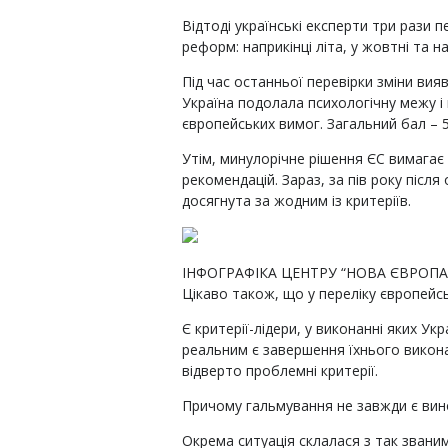
Відтоді українські експерти три рази п
реформ: наприкінці літа, у жовтні та н
Під час останньої перевірки зміни вия
Україна подолала психологічну межу і
європейських вимог. Загальний бал – 5
Утім, минулорічне рішення ЄС вимагає 
рекомендацій. Зараз, за пів року післ
досягнута за жодним із критеріїв.
ІНФОГРАФІКА ЦЕНТРУ “НОВА ЄВРОПА
Цікаво також, що у переліку європейсь
Є критерії-лідери, у виконанні яких Ук
реальним є завершення їхнього викон
відверто проблемні критерії.
Причому гальмування не завжди є вин
Окрема ситуація склалася з так званим 