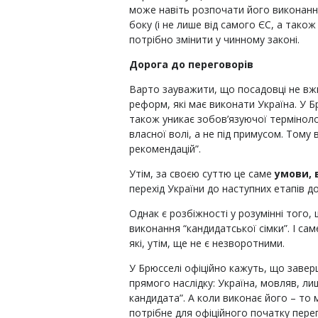
може навіть розпочати його виконання
боку (і не лише від самого ЄС, а також 
потрібно змінити у чинному законі.
Дорога до переговорів
Варто зауважити, що посадовці не вж
реформ, які має виконати Україна. У Бр
також уникає зобов’язуючої терміноло
власної волі, а не під примусом. Тому 
рекомендацій”.
Утім, за своєю суттю це саме
умови, 
перехід України до наступних етапів д
Однак є розбіжності у розумінні того,
виконання “кандидатської сімки”. І сам
які, утім, ще не є незворотними.
У Брюсселі офіційно кажуть, що завер
прямого наслідку: Україна, мовляв, л
кандидата”. А коли виконає його – то
потрібне для офіційного початку пере