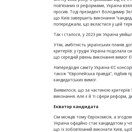
пов’язаних із реформами, Україна взял
просив. Тоді президент Володимир Зел
що Київ завершить виконання “кандидат
попереджали, що вкластися у цей терм
Так і сталося, у 2023 рік Україна увій
Утім, амбітність українських планів д
критеріїв: у грудні Україна подолала 
що середній рівень виконання вимог 
Напередодні саміту Україна-ЄС консорц
також “Європейська правда”, підбив п
кандидатських вимог.
Виявилося, що за частиною критеріїв 
виконання. Але є й ті сфери реформ, д
Екватор кандидата
Сім місяців тому Єврокомісія, а згодо
Україна офіційно стає кандидатом у ч
що їх зобов’язаний виконати Київ, щоб