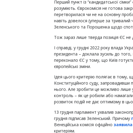
Перший пункт із “кандидатської сімки”
розуміють. Єврокомісія не готова зак
перетворилася чи не на основну пробле
навіть довелося (уперше за тривалий ч
Зеленського та Порошенка щодо спо
Тож зараз лише тверда позиція ЄС не 
І справді, у грудні 2022 року влада Укр
президента – доклала зусиль до того,
переконало ЄС у тому, що Київ готує
європейські зміни.
Ідея цього критерію полягає в тому, 
Конституційного суду, запровадивши пр
нього. Але зробити це можливо лише у
контроль – як це робили або намагалис
розвиток подій не дає оптимізму в цьо
13 грудня парламент ухвалив законоп
грудня підписав Зеленський. Причому
Венеційська комісія офіційно
заявила
критеріям.