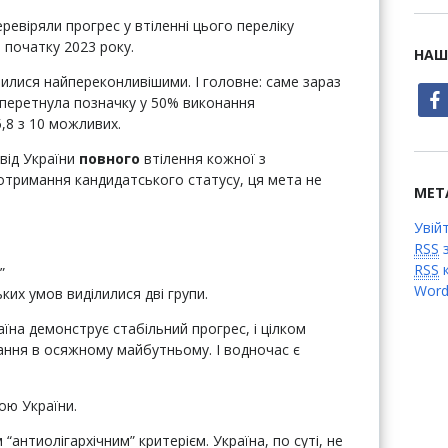
еревіряли прогрес у втіленні цього переліку
а початку 2023 року.
НАШ
вилися найпереконливішими. І головне: саме зараз
face
 перетнула позначку у 50% виконання
,8 з 10 можливих.
від України
повного
втілення кожної з
я отримання кандидатського статусу, ця мета не
МЕТ
Увій
RSS
з
RSS
к
”
Word
ких умов виділилися дві групи.
раїна демонструє стабільний прогрес, і цілком
ання в осяжному майбутньому. І водночас є
ою України.
“антиолігархічним” критерієм. Україна, по суті, не