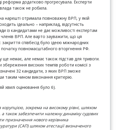
оді реформа додатково прогресувала. Експерти
влада також не робила.
аїна нарешті отримала повноважну ВРП, у якій
роходить ідеально – наприклад, відсутність
ради із кандидатами не дає можливості експертам
 членів ВРП. Але варто зауважити, що ця
ю
: закриття співбесід було ідеєю міжнародних
на початку повномасштабного вторгнення РФ.
 ще немає, але немає також підстав для тривоги.
и збереження високих темпів роботи комісії з
изначені 32 кандидати, з яких ВРП зможе
ши таким чином виконання критерію.
лій хвилі оцінювання було 6).
 корупцією, зокрема на високому рівні, шляхом
, а також забезпечити належну динаміку судових
ти призначення нового керівника
куратури (САП) шляхом атестації визначеного