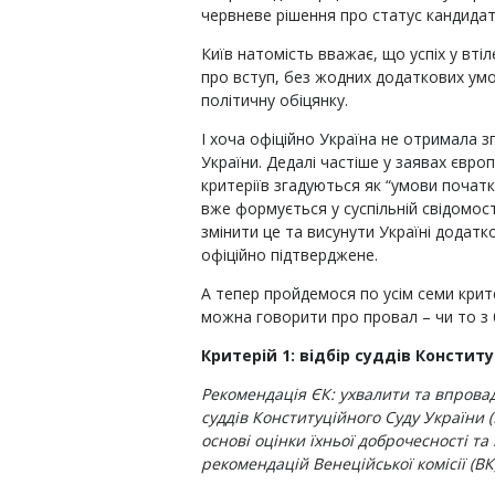
червневе рішення про статус кандида
Київ натомість вважає, що успіх у втіл
про вступ, без жодних додаткових умо
політичну обіцянку.
І хоча офіційно Україна не отримала зг
України. Дедалі частіше у заявах європ
критеріїв згадуються як “умови початк
вже формується у суспільній свідомост
змінити це та висунути Україні додатко
офіційно підтверджене.
А тепер пройдемося по усім семи крите
можна говорити про провал – чи то з б
Критерій 1: відбір суддів Констит
Рекомендація ЄК: ухвалити та впрова
суддів Конституційного Суду України
основі оцінки їхньої доброчесності та
рекомендацій Венеційської комісії (ВК)