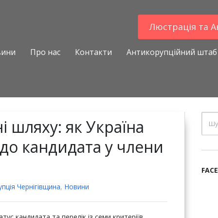
Люстрацiя та 
вини
Про нас
Контакти
Антикорупційний штаб
і шляху: як Україна
 до кандидата у члени
FAC
пцiя Чернігівщина
,
Новини
тус кандидата та перелік із семи критеріїв,