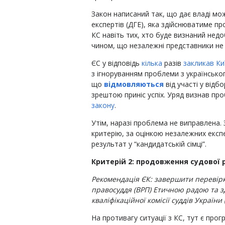
Закон написаний так, що дає владі мо
експертів (ДГЕ), яка здійснюватиме пр
КС навіть тих, хто буде визнаний нед
чином, що незалежні представники не 
ЄС у відповідь
кілька
разів
закликав Ки
з ігноруванням проблеми з українськог
що
відмовляються
від участі у відб
зрештою приніс успіх. Уряд визнав пр
закону
.
Утім, наразі проблема не виправлена. 
критерію, за оцінкою незалежних експер
результат у “кандидатській сімці”.
Критерій 2: продовження судової
Рекомендація ЄК: завершити перевірк
правосуддя (ВРП) Етичною радою та зд
кваліфікаційної комісії суддів України 
На противагу ситуації з КС, тут є прогр