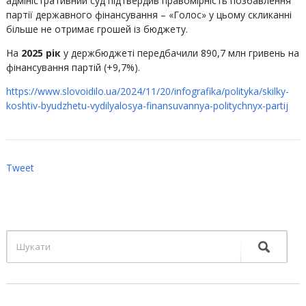
адміністративний суд підтвердив правомірність позбавлення
партії державного фінансування – «Голос» у цьому скликанні
більше не отримає грошей із бюджету.
На
2025 рік
у держбюджеті передбачили 890,7 млн гривень на
фінансування партій (+9,7%).
https://www.slovoidilo.ua/2024/11/20/infografika/polityka/skilky-
koshtiv-byudzhetu-vydilyalosya-finansuvannya-politychnyx-partij
Tweet