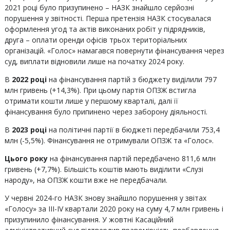
2021 році було призупинено – НАЗК знайшло серйозні
порушення у звітності. Перша претензія НАЗК стосувалася
оформлення угод та актів виконаних робіт у підрядників,
друга – оплати оренди офісів трьох територіальних
організацій. «Голос» намагався повернути фінансування через
суд, виплати відновили лише на початку 2024 року.
В
2022 році
на фінансування партій з бюджету виділили 797
млн гривень (+14,3%). При цьому партія ОПЗЖ встигла
отримати кошти лише у першому кварталі, далі її
фінансування було припинено через заборону діяльності.
В
2023 році
на політичні партії в бюджеті передбачили 753,4
млн (-5,5%). Фінансування не отримували ОПЗЖ та «Голос».
Цього року
на фінансування партій передбачено 811,6 млн
гривень (+7,7%). Більшість коштів мають виділити «Слузі
народу», на ОПЗЖ кошти вже не передбачали.
У червні 2024-го НАЗК знову знайшло порушення у звітах
«Голосу» за III-IV квартали 2020 року на суму 4,7 млн гривень і
призупинило фінансування. У жовтні Касаційний