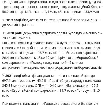
те, що кількість представників однієї статі не перевищує двох
третин від загальної кількості нардепів), «Опозиційний блок» –
56,2 млн, партія Ляшка – 44,4 млн, «Батьківщина» – 33,9 млн.
У
2019 році
бюджетне фінансування партій зросло на 7,1% –
до 550 млн гривень.
В
2020 році
державна підтримка партій була вдвічі меншою –
283,5 млн гривень.
Більшість коштів дісталася партії «Слуга народу» – 140,6 млн
гривень, «Опозиційна платформа – За життя» отримала 42,5
млн, «Батьківщина» – 26,7 млн, «Європейська солідарність» –
26,4 млн, «Голос» – майже 19 млн. Крім того, «Європейській
солідарності» та «Голосу» виділили по 14,2 млн за
дотримання гендерних квот при формуванні виборчих списків.
У
2021 році
обсяг фінансування політичних партій зріс до
697,1 млн гривень (+145,9%). Партії «Слуга народу» належало
345,88 млн гривень, ОПЗЖ – 104,6 млн, «Батьківщині» – 65,5
млн, «Європейській солідарності» – 99,7 млн, «Голосу» – 81,5
млн.
При цьому фінансування «Голосу» з державного бюджету у