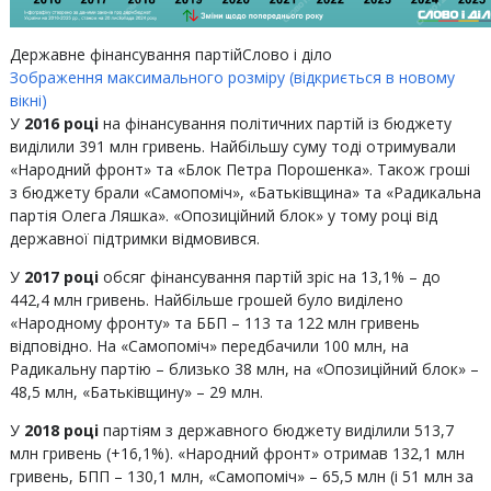
Державне фінансування партій
Слово і діло
Зображення максимального розміру (відкриється в новому
вікні)
У
2016 році
на фінансування політичних партій із бюджету
виділили 391 млн гривень. Найбільшу суму тоді отримували
«Народний фронт» та «Блок Петра Порошенка». Також гроші
з бюджету брали «Самопоміч», «Батьківщина» та «Радикальна
партія Олега Ляшка». «Опозиційний блок» у тому році від
державної підтримки відмовився.
У
2017 році
обсяг фінансування партій зріс на 13,1% – до
442,4 млн гривень. Найбільше грошей було виділено
«Народному фронту» та ББП – 113 та 122 млн гривень
відповідно. На «Самопоміч» передбачили 100 млн, на
Радикальну партію – близько 38 млн, на «Опозиційний блок» –
48,5 млн, «Батьківщину» – 29 млн.
У
2018 році
партіям з державного бюджету виділили 513,7
млн гривень (+16,1%). «Народний фронт» отримав 132,1 млн
гривень, БПП – 130,1 млн, «Самопоміч» – 65,5 млн (і 51 млн за