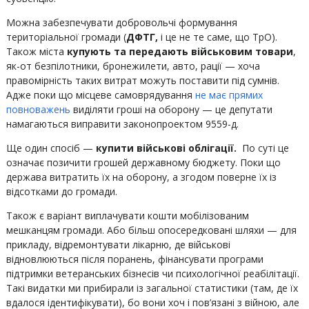
Можна забезпечувати добровольчі формування
територіальної громади (
ДФТГ,
і це не те саме, що ТрО).
Також міста
купують та передають
військовим товари
,
як-от безпілотники, бронежилети, авто, рації — хоча
правомірність таких витрат можуть поставити під сумнів.
Адже поки що місцеве самоврядування
не має прямих
повноважень
виділяти гроші на оборону — це депутати
намагаються виправити законопроектом 9559-д.
Ще один спосіб —
купити військові облігації.
По суті це
означає позичити грошей державному бюджету. Поки що
держава витратить їх на оборону, а згодом поверне їх із
відсотками до громади.
Також є варіант виплачувати кошти мобілізованим
мешканцям громади. Або більш опосередковані шляхи — для
прикладу, відремонтувати лікарню, де військові
відновлюються після поранень, фінансувати програми
підтримки ветеранських бізнесів чи психологічної реабілітації.
Такі видатки ми прибирали із загальної статистики (там, де їх
вдалося ідентифікувати), бо вони хоч і пов’язані з війною, але