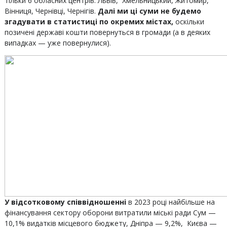
тільки 6 обласних центрів: Львів, Хмельницький, Житомир,
Вінниця, Чернівці, Чернігів.
Далі ми ці суми не будемо
згадувати в статистиці по окремих містах,
оскільки
позичені державі кошти повернуться в громади (а в деяких
випадках — уже повернулися).
У відсотковому співвідношенні
в 2023 році найбільше на
фінансування сектору оборони витратили міські ради Сум —
10,1% видатків місцевого бюджету, Дніпра — 9,2%, Києва —