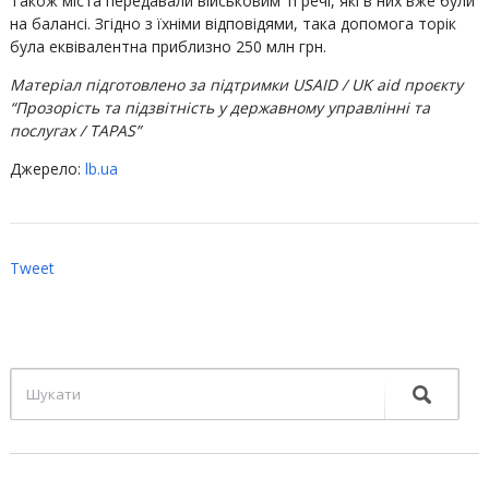
Також міста передавали військовим ті речі, які в них вже були
на балансі. Згідно з їхніми відповідями, така допомога торік
була еквівалентна приблизно 250 млн грн.
Матеріал підготовлено за підтримки USAID / UK aid проєкту
“Прозорість та підзвітність у державному управлінні та
послугах / TAPAS”
Джерело:
lb.ua
Tweet