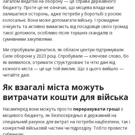
Загалом видатки на оборону — це справа державного
бюджету. Проте це не означає, що місцева влада має
залишатися осторонь, адже потреби у боротьбі з росією
колосальні. Вона може допомагати війську. І громадяни
очікують та активно вимагають від посадовців своїх громад
такої допомоги, особливо після торішніх скандалів із
сумнівними закупівлями.
Ми спробували дізнатися, як обласні центри підтримували
Сили оборони у 2023 році. Спробували — ключове слово, бо
як виявилося, отримати структуровані та чіткі дані від
кожного міста — це ще той виклик. Що з цього вийшло —
читайте далі.
Як взагалі міста можуть
витрачати кошти для війська
Насамперед вони можуть просто
перерахувати гроші
з
місцевого бюджету, як безпосередньо в державний на
спеціальний рахунок для витрат на потреби нацбезпеки, так і
конкретній військовій частині чи підрозділу. Тобто провести
субвенцію.