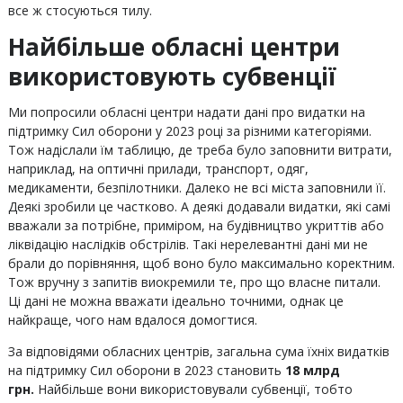
все ж стосуються тилу.
Найбільше обласні центри
використовують субвенції
Ми попросили обласні центри надати дані про видатки на
підтримку Сил оборони у 2023 році за різними категоріями.
Тож надіслали їм таблицю, де треба було заповнити витрати,
наприклад, на оптичні прилади, транспорт, одяг,
медикаменти, безпілотники. Далеко не всі міста заповнили її.
Деякі зробили це частково. А деякі додавали видатки, які самі
вважали за потрібне, приміром, на будівництво укриттів або
ліквідацію наслідків обстрілів. Такі нерелевантні дані ми не
брали до порівняння, щоб воно було максимально коректним.
Тож вручну з запитів виокремили те, про що власне питали.
Ці дані не можна вважати ідеально точними, однак це
найкраще, чого нам вдалося домогтися.
За відповідями обласних центрів, загальна сума їхніх видатків
на підтримку Сил оборони в 2023 становить
18 млрд
грн.
Найбільше вони використовували субвенції, тобто