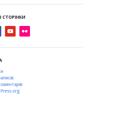
І СТОРІНКИ
book
youtube
flickr
А
ти
аписів
оментарів
Press.org