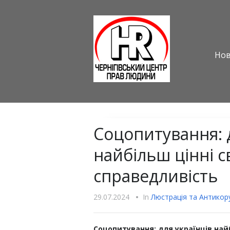
Но
Соцопитування: д
найбільш цінні с
справедливість
29.07.2024
•
In
Люстрацiя та Антикору
Соцопитування: для українців найб