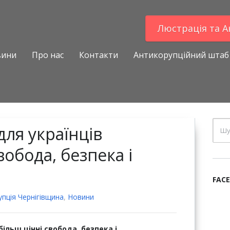
Люстрацiя та 
вини
Про нас
Контакти
Антикорупційний штаб
ля українців
вобода, безпека і
FAC
пцiя Чернігівщина
,
Новини
ільш цінні свобода, безпека і