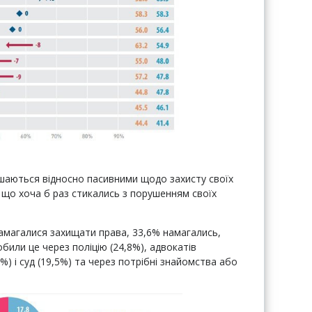
ишаються відносно пасивними щодо захисту своїх
 що хоча б раз стикались з порушенням своїх
амагалися захищати права, 33,6% намагались,
обили це через поліцію (24,8%), адвокатів
) і суд (19,5%) та через потрібні знайомства або