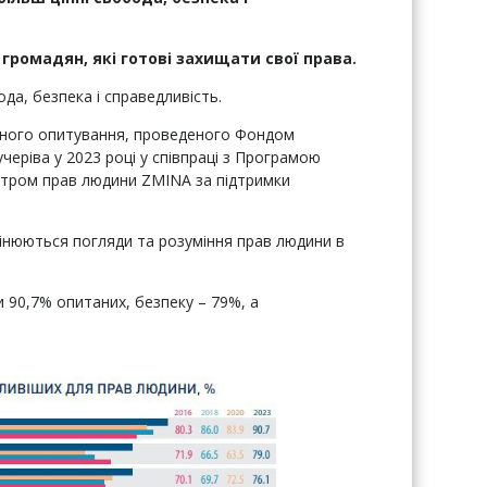
громадян, які готові захищати свої права.
ода, безпека і справедливість.
ічного опитування, проведеного Фондом
Кучеріва у 2023 році у співпраці з Програмою
нтром прав людини ZMINA за підтримки
мінюються погляди та розуміння прав людини в
и 90,7% опитаних, безпеку – 79%, а