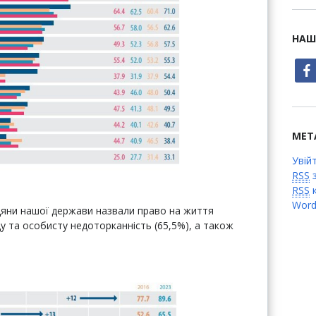
НАШ
face
МЕТ
Увій
RSS
з
RSS
к
Word
яни нашої держави назвали право на життя
ду та особисту недоторканність (65,5%), а також