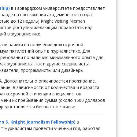
ship)
в Гарвардском университете предоставляет
варде на протяжении академического года.
ью до 12 недель) Knight Visiting Nieman
алистов доступны желающим поработать над
ий в журналистике.
дачи заявки на получение долгосрочной
мум пятилетний опыт в журналистике. Для
требований по наличию минимального опыта для
как журналисты, так и другие специалисты,
издатели, программисты или дизайнеры.
ША. Дополнительно оплачивается проживание,
вание в зависимости от количества и возраста
раткосрочной стипендии специалистов
мени их пребывания сумма (около 1600 долларов
предоставляется бесплатное жилье.
hn S. Knight Journalism Fellowship)
в
т журналистам провести учебный год, работая