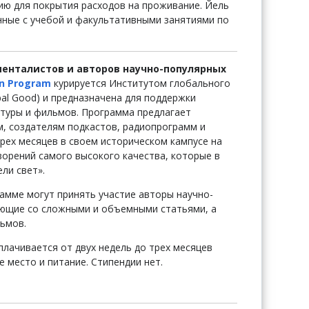
ию для покрытия расходов на проживание. Йель
нные с учебой и факультативными занятиями по
енталистов и авторов научно-популярных
on Program
курируется Институтом глобального
lobal Good) и предназначена для поддержки
атуры и фильмов. Программа предлагает
м, создателям подкастов, радиопрограмм и
рех месяцев в своем историческом кампусе на
орений самого высокого качества, которые в
ли свет».
рамме могут принять участие авторы научно-
ающие со сложными и объемными статьями, а
ьмов.
лачивается от двух недель до трех месяцев
 место и питание. Стипендии нет.