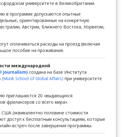
сфордском университете в Великобритании.
стию в программе допускаются опытные
тдельные, ориентированные на конкретную
Австралии, Австрии, Ближнего Востока, Норвегии,
гут оплачиваться расходы на проезд (включая
льшое пособие на проживание.
ласти международной
l Journalism)
создана на базе Института
а
(Munk School of Global Affairs)
при университете
стию приглашаются 20 «выдающихся
ов-фрилансеров со всего мира».
 США (эквивалентно половине стоимости
ают доступ к бесплатным консультациям, которые
лайн-встреч после завершения программы.