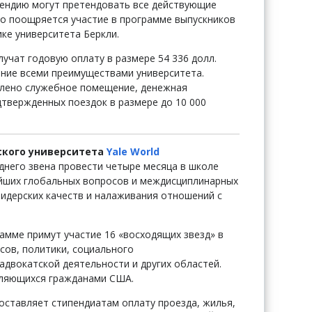
ипендию могут претендовать все действующие
о поощряется участие в программе выпускников
ке университета Беркли.
учат годовую оплату в размере 54 336 долл.
ание всеми преимуществами университета.
влено служебное помещение, денежная
твержденных поездок в размере до 10 000
ского университета
Yale World
днего звена провести четыре месяца в школе
йших глобальных вопросов и междисциплинарных
лидерских качеств и налаживания отношений с
рамме примут участие 16 «восходящих звезд» в
сов, политики, социального
адвокатской деятельности и других областей.
являющихся гражданами США.
ставляет стипендиатам оплату проезда, жилья,