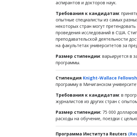
аспирантов и докторов наук.
Требования к кандидатам
: приня
опытные специалисты из самых разных
некоторых стран могут претендовать
проведения исследований в США. Сти
преподавательской деятельности до
на факультетах университетов за пр
Размер стипендии
: варьируется в 
программы.
Стипендия
Knight-Wallace Fellowsh
программу в Мичиганском университе
Требования к кандидатам
: в прог
журналистов из других стран с опытом
Размер стипендии:
75 000 долларо
расходы на обучение, поездки с цель
Программа Института Reuters
(Re