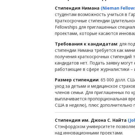
Стипендия Нимана
(Nieman Fellow
студентам возможность учиться в Гар
Краткосрочные стипендии (длительност
Fellowships для приглашенных специ
проектами, которые касаются инновац
Требования к кандидатам
: для по
стипендии Нимана требуется как мини
получения краткосрочных стипендий 
кандидатов нет. Подать заявку могут 
работающие в сфере журналистики – 
Размер стипендии
: 65 000 долл. С
уход за детьми и медицинское страхо
членов семьи. Для приглашенных по к
выплачивается пропорциональная вре
США в неделю), плюс дополнительно 
Стипендия им. Джона С. Найта
(Jo
Стэнфордском университете позволяе
над инновационными проектами.