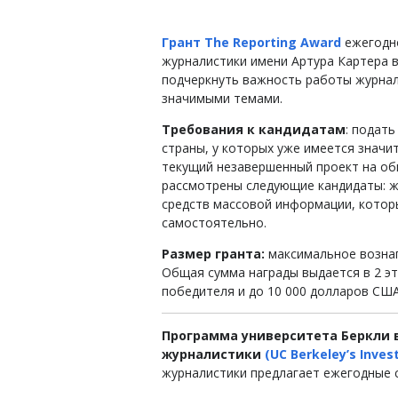
Грант The Reporting Award
ежегодно
журналистики имени Артура Картера 
подчеркнуть важность работы журна
значимыми темами.
Требования к кандидатам
: подат
страны, у которых уже имеется значи
текущий незавершенный проект на об
рассмотрены следующие кандидаты: 
средств массовой информации, котор
самостоятельно.
Размер гранта:
максимальное вознаг
Общая сумма награды выдается в 2 э
победителя и до 10 000 долларов США
Программа университета Беркли 
журналистики
(UC Berkeley’s Inves
журналистики предлагает ежегодные 