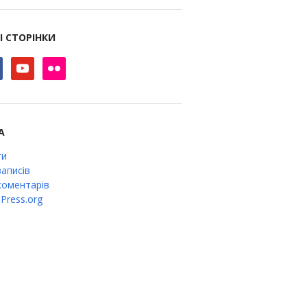
І СТОРІНКИ
book
youtube
flickr
А
ти
аписів
оментарів
Press.org