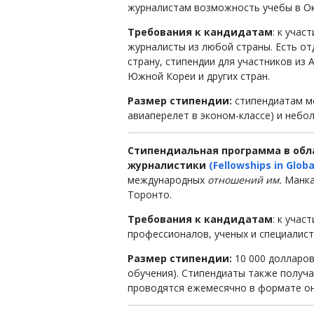
журналистам возможность учебы в Ок
Требования к кандидатам
: к уча
журналисты из любой страны. Есть о
страну, стипендии для участников из 
Южной Кореи и других стран.
Размер стипендии:
стипендиатам мо
авиаперелет в эконом-классе) и небо
Стипендиальная программа в об
журналистики
(Fellowships in Globa
международных
отношений им.
Манк
Торонто.
Требования к кандидатам
: к уча
профессионалов, ученых и специалист
Размер стипендии:
10 000 долларов
обучения). Стипендиаты также получ
проводятся ежемесячно в формате он