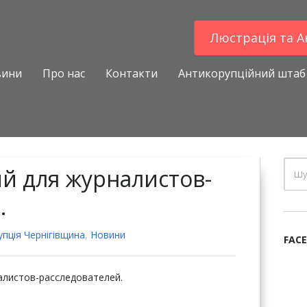
Люстрацiя та 
вини
Про нас
Контакти
Антикорупційний штаб
й для журналистов-
.
пцiя Чернігівщина
,
Новини
FAC
алистов-расследователей.