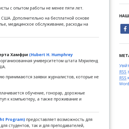
листы с опытом работы не менее пяти лет.
НАШ
в США. Дополнительно на бесплатной основе
лье, медицинское обслуживание, расходы на
face
ерта Хамфри
(Hubert H. Humphrey
МЕТ
 организованная университетом штата Мэриленд
Увій
ША.
RSS
з
стию принимаются заявки журналистов, которые не
RSS
к
Word
оплачивается обучение, гонорар, дорожные
ступ к компьютеру, а также проживание и
ght Program)
предоставляет возможность для
для студентов, так и для преподавателей,