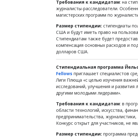
Требования к кандидатам
: на ст
журналисты-расследователи. Особенн
магистерских программ по журналисти
Размер стипендии:
стипендиаты пол
США и будут иметь право на пользов
Стипендиатам также будет предоста
компенсация основных расходов и под
долларов США.
Стипендиальная программа Йель
Fellows
приглашает специалистов сре
Лиги Плюща «с целью изучения важне
исследований, улучшения и развития 
другими молодыми лидерами».
Требования к кандидатам
: в прог
области технологий, искусства, финан
предпринимательства, журналистики, 
Конкурс открыт для участников, не 
Размер стипендии:
программа предо