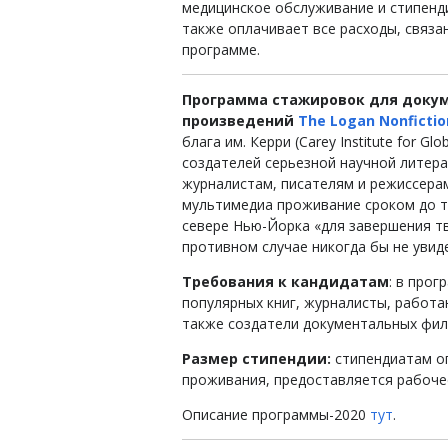
медицинское обслуживание и стипенд
также оплачивает все расходы, связа
программе.
Программа стажировок для докум
произведений
The Logan Nonficti
блага им. Керри (Carey Institute for G
создателей серьезной научной литер
журналистам, писателям и режиссера
мультимедиа проживание сроком до т
севере Нью-Йорка «для завершения тв
противном случае никогда бы не увиде
Требования к кандидатам
: в прог
популярных книг, журналисты, работ
также создатели документальных фил
Размер стипендии:
стипендиатам оп
проживания, предоставляется рабочее
Описание программы-2020
тут
.