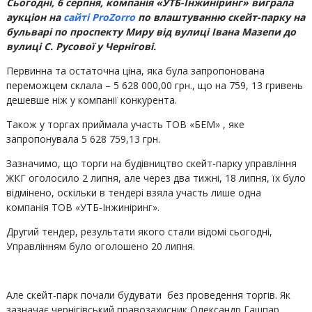
Сьогодні, 6 серпня, компанія «УТБ-Інжиніринг» виграла
аукціон на
сайті ProZorro
по влаштуванню скейт-парку на
бульварі по проспекту Миру від вулиці Івана Мазепи до
вулиці С. Русової у Чернігові.
Первинна та остаточна ціна, яка була запропонована
переможцем склала – 5 628 000,00 грн., що на 759, 13 гривень
дешевше ніж у компанії конкурента.
Також у торгах приймала участь ТОВ «БЕМ» , яке
запропонувала 5 628 759,13 грн.
Зазначимо, що торги на будівництво скейт-парку управління
ЖКГ оголосило 2 липня, але через два тижні, 18 липня, їх було
відмінено, оскільки в тендері взяла участь лише одна
компанія ТОВ «УТБ-Інжиніринг».
Другий тендер, результати якого стали відомі сьогодні,
Управлінням було оголошено 20 липня.
Але скейт-парк почали будувати без проведення торгів. Як
зазначає чернігівський правозахисник Олександр Гашпар