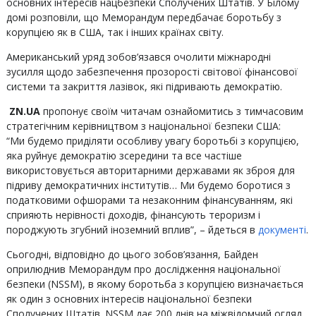
основних інтересів нацбезпеки Сполучених Штатів. У Білому
домі розповіли, що Меморандум передбачає боротьбу з
корупцією як в США, так і інших країнах світу.
Американський уряд зобов’язався очолити міжнародні
зусилля щодо забезпечення прозорості світової фінансової
системи та закриття лазівок, які підривають демократію.
ZN.UA
пропонує своїм читачам ознайомитись з тимчасовим
стратегічним керівництвом з національної безпеки США:
“Ми будемо приділяти особливу увагу боротьбі з корупцією,
яка руйнує демократію зсередини та все частіше
використовується авторитарними державами як зброя для
підриву демократичних інститутів… Ми будемо боротися з
податковими офшорами та незаконним фінансуванням, які
сприяють нерівності доходів, фінансують тероризм і
породжують згубний іноземний вплив”, – йдеться в
документі
.
Сьогодні, відповідно до цього зобов’язання, Байден
оприлюднив Меморандум про дослідження національної
безпеки (NSSM), в якому боротьба з корупцією визначається
як один з основних інтересів національної безпеки
Сполучених Штатів. NSSM дає 200 днів на міжвідомчий огляд,