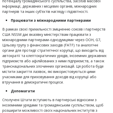
потенціалу громадянського суспільства, засобів масової
інформації, державних і місцевих органів, міжнародних
партнерів та інших суб’єктів нагляду і підзвітності.
Працювати з міжнародними партнерами
В рамках своєї прихильності зміцненню союзів і партнерств
США NSSM дає вказівку міністерствам працювати з
міжнародними партнерами-однодумцями через ООН, G7,
Цільову групу з фінансових заходів (FATF) та аналогічні
органи для протидії стратегічної корупції, що виходить від
автократії та клептократичних урядів, іноземних державних
підприємств або афілійованих з ними підприємств, а також
транснаціональних злочинних організацій. Ця робота буде
містити закриття лазівок, які використовуються цими
учасниками для приховування доходів від корупції або
втручання в демократичні процеси.
Допомагати
Сполучені Штати вступають в партнерські відносини з
іноземними урядами та громадянським суспільством, щоб
розширити можливості своїх національних інститутів з