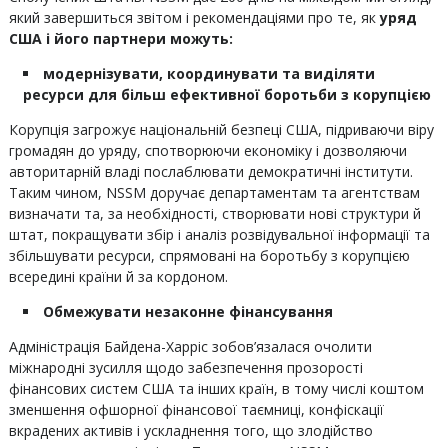
який завершиться звітом і рекомендаціями про те, як
уряд
США і його партнери можуть:
модернізувати, координувати та виділяти
ресурси для більш ефективної боротьби з корупцією
Корупція загрожує національній безпеці США, підриваючи віру
громадян до уряду, спотворюючи економіку і дозволяючи
авторитарній владі послаблювати демократичні інститути.
Таким чином, NSSM доручає департаментам та агентствам
визначати та, за необхідності, створювати нові структури й
штат, покращувати збір і аналіз розвідувальної інформації та
збільшувати ресурси, спрямовані на боротьбу з корупцією
всередині країни й за кордоном.
Обмежувати незаконне фінансування
Адміністрація Байдена-Харріс зобов’язалася очолити
міжнародні зусилля щодо забезпечення прозорості
фінансових систем США та інших країн, в тому числі коштом
зменшення офшорної фінансової таємниці, конфіскації
вкрадених активів і ускладнення того, що злодійство