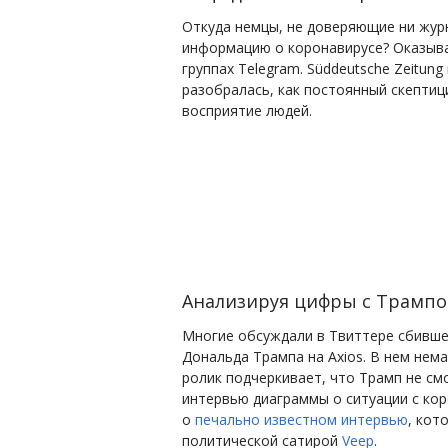
Откуда немцы, не доверяющие ни жур
информацию о коронавирусе?
Оказыва
группах Telegram. Süddeutsche Zeitung
разобралась, как постоянный скептиц
восприятие людей.
Анализируя цифры с Трамп
Многие обсуждали в Твиттере сбивше
Дональда Трампа на Axios. В нем нем
ролик подчеркивает, что Трамп не см
интервью диаграммы о ситуации с ко
о
печально известном интервью
, кот
политической сатирой
Veep
.