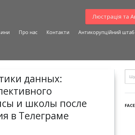
Люстрацiя та 
вини
Про нас
Контакти
Антикорупційний штаб
тики данных:
лективного
исы и школы после
FAC
я в Телеграме