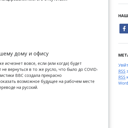
НАШ
face
шему дому и офису
МЕТ
 исчезнет вовсе, если (или когда) будет
Увій
 не вернуться в то же русло, что было до COVID-
RSS
з
листики BBC создала прекрасно
RSS
к
показать возможное будущее на рабочем месте
Word
ереводе на русский.