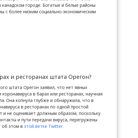
 канадском городе. Богатые и белые районы
ны с более низким социально-экономическим
арах и ресторанах штата
Орегон
?
ого штата Орегон заявил, что нет явных
 коронавируса в барах или ресторанах, научная
ла.
Она копнула глубже и обнаружила, что в
навируса в ресторанах по одной простой
ет и не оценивает должным образом, поскольку
нтакты и пути передачи вируса, перегружены
т об этом в
этой ветке Twitter
.