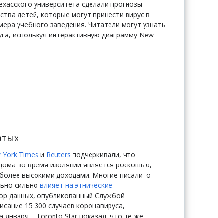
ехасского университета сделали прогнозы
тва детей, которые могут принести вирус в
змера учебного заведения. Читатели могут узнать
уга, используя интерактивную диаграмму New
атых
 York Times
и
Reuters
подчеркивали,
что
дома во время изоляции является роскошью,
более высокими доходами. Многие писали о
льно сильно
влияет на этнические
ор данных, опубликованный Службой
сание 15 300 случаев коронавируса,
 января – Toronto Star показал, что те же