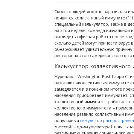
Сколько людей должно заразиться или
появится коллективный иммунитет? Чт
специальный калькулятор. Также в де
на этой неделе: команда визуальной 
выглядеть офисная работа после эпид
сколько детей могут принести вирус 
обнаруживает удивительную причину н
ресторанах этого американского штат
Калькулятор коллективного
Журналист Washington Post Гарри Сти
называют «коллективным иммунитетом
замедляется и в конечном итоге прек
населения приобретает иммунитет. С
коллективный иммунитет работает в с
коллективного иммунитета – примерн
население развило коллективный имму
популярный
симулятор распростране
русский! – прим.редактора),
показываю
различных сценариях социального дис