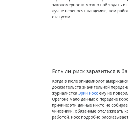
закономерности можно наблюдать и в
лучше переносят пандемию, чем райо
статусом.
Есть ли риск заразиться в б
Когда в июле эпидемиолог американск
доказательств значительной передачи
журналистка
Эрин Росс
ему не повери
Орегоне мало данных о передаче коро
причине: эти данные никто не собира
чиновники, обязанные отслеживать ко
работой. Росс подробно рассказывае