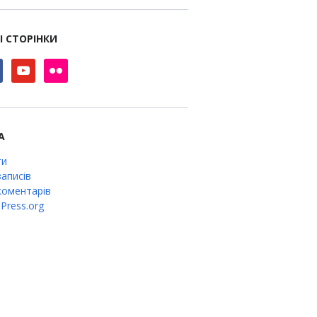
І СТОРІНКИ
book
youtube
flickr
А
ти
аписів
оментарів
Press.org