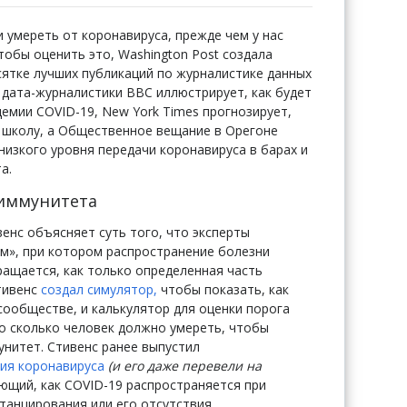
 умереть от коронавируса, прежде чем у нас
обы оценить это, Washington Post создала
сятке лучших публикаций по журналистике данных
и дата-журналистики BBC иллюстрирует, как будет
емии COVID-19, New York Times прогнозирует,
в школу, а Общественное вещание в Орегоне
изкого уровня передачи коронавируса в барах и
а.
 иммунитета
венс объясняет суть того, что эксперты
», при котором распространение болезни
ращается, как только определенная часть
тивенс
создал симулятор,
чтобы показать, как
ообществе, и калькулятор для оценки порога
о сколько человек должно умереть, чтобы
нитет. Стивенс ранее выпустил
ния коронавируса
(и его даже перевели на
щий, как COVID-19 распространяется при
танцирования или его отсутствия.