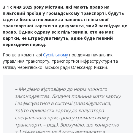
З 1 січня 2025 року містяни, які мають право на
пільговий проїзд у громадському транспорті, будуть
їздити безплатно лише за наявності пільгової
транспортної картки та документа, який засвідчує це
право. Однак одразу всіх пільговиків, хто не має
картки, не штрафуватимуть, адже буде певний
перехідний період.
Про це в коментарі
Суспільному
повідомив начальник
управління транспорту, транспортної інфраструктури та
зв’язку Чернігівської міської ради Олександр Рижий.
– Ми діємо відповідно до норм чинного
законодавства. Людина повинна мати картку
і зафіксуватися в системі (завалідуватися,
тобто прикласти картку до валідатора –
спеціального пристрою у громадському
транспорті, – ред.). Зрозуміло, що конкретно
з 1 січня нікого не будуть виставляти з