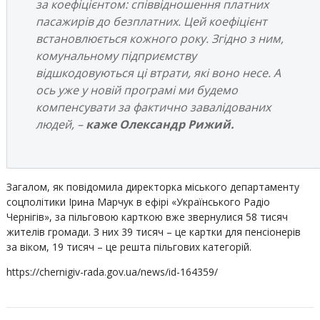
за коефіцієнтом: співвідношення платних
пасажирів до безплатних. Цей коефіцієнт
встановлюється кожного року. Згідно з ним,
комунальному підприємству
відшкодовуються ці втрати, які воно несе. А
ось уже у новій програмі ми будемо
компенсувати за фактично завалідованих
людей, –
каже Олександр Рижий.
Загалом, як повідомила директорка міського департаменту
соцполітики Ірина Марчук в ефірі «Українського Радіо
Чернігів», за пільговою карткою вже звернулися 58 тисяч
жителів громади. З них 39 тисяч – це картки для пенсіонерів
за віком, 19 тисяч – це решта пільгових категорій.
https://chernigiv-rada.gov.ua/news/id-164359/