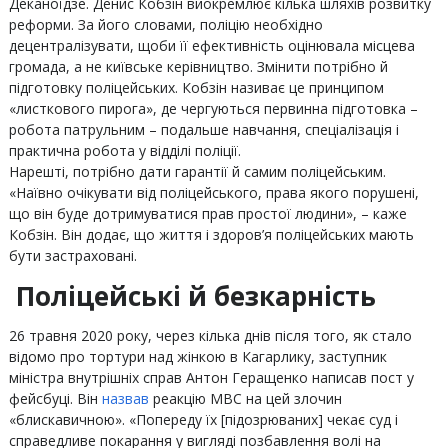
Деканоїдзе. Денис Кобзін виокремлює кілька шляхів розвитку
реформи. За його словами, поліцію необхідно
децентралізувати, щоби її ефективність оцінювала місцева
громада, а не київське керівництво. Змінити потрібно й
підготовку поліцейських. Кобзін називає це принципом
«листкового пирога», де чергуються первинна підготовка –
робота патрульним – подальше навчання, спеціалізація і
практична робота у відділі поліції.
Нарешті, потрібно дати гарантії й самим поліцейським.
«Наївно очікувати від поліцейського, права якого порушені,
що він буде дотримуватися прав простої людини», – каже
Кобзін. Він додає, що життя і здоров’я поліцейських мають
бути застраховані.
Поліцейські й безкарність
26 травня 2020 року, через кілька днів після того, як стало
відомо про тортури над жінкою в Кагарлику, заступник
міністра внутрішніх справ Антон Геращенко написав пост у
фейсбуці. Він
назвав
реакцію МВС на цей злочин
«блискавичною». «Попереду їх [підозрюваних] чекає суд і
справедливе покарання у вигляді позбавлення волі на