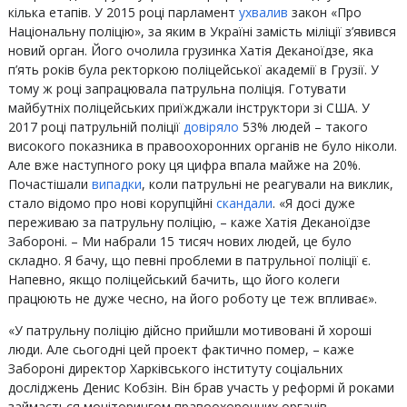
кілька етапів. У 2015 році парламент
ухвалив
закон «Про
Національну поліцію», за яким в Україні замість міліції з’явився
новий орган. Його очолила грузинка Хатія Деканоїдзе, яка
п’ять років була ректоркою поліцейської академії в Грузії. У
тому ж році запрацювала патрульна поліція. Готувати
майбутніх поліцейських приїжджали інструктори зі США. У
2017 році патрульній поліції
довіряло
53% людей – такого
високого показника в правоохоронних органів не було ніколи.
Але вже наступного року ця цифра впала майже на 20%.
Почастішали
випадки
, коли патрульні не реагували на виклик,
стало відомо про нові корупційні
скандали
. «Я досі дуже
переживаю за патрульну поліцію, – каже Хатія Деканоїдзе
Забороні. – Ми набрали 15 тисяч нових людей, це було
складно. Я бачу, що певні проблеми в патрульної поліції є.
Напевно, якщо поліцейський бачить, що його колеги
працюють не дуже чесно, на його роботу це теж впливає».
«У патрульну поліцію дійсно прийшли мотивовані й хороші
люди. Але сьогодні цей проект фактично помер, – каже
Забороні директор Харківського інституту соціальних
досліджень Денис Кобзін. Він брав участь у реформі й роками
займається моніторингом правоохоронних органів. –