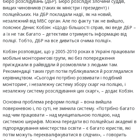
бюро розслідувань (ДБР). Бюро розслідує злочини суддів,
вищих чиновників (таких як міністри і президент) і
поліцейських. На ДБР покладали надії, як на новий,
незалежний від МВС орган. Але по факту так не вийшло,
пояснює Денис Кобзін: «Щодо більшості справ, які веде ДБР –
а їх не так багато – детективи отримують інформацію від
поліції. Тобто, ДБР на все дивиться очима поліції».
Кобзін розповідає, що у 2005-2010 роках в Україні працювали
мобільні моніторингові групи, які без попередження
приїжджали в райвідділи й розмовляли з людьми там.
Рекомендації таких груп потім публікувалися й розглядалися
керівництвом. «Сьогодні потрібно розвивати і подібний
моніторинг, і незалежну систему збору скарг на поліцію, і
незалежну систему розслідування цих скарг», – додає Кобзін.
Основна проблема реформи поліції – вона вийшла
поверхневою і, по суті, не змінила систему. «Потрібно багато
над чим працювати – над муніципальною поліцією, над
системою шерифів. Можна передати всі поліцейські академії в
підпорядкування міністерства освіти – є багато юристів, які
потім можуть перекваліфікуватися в слідчих», – говорить