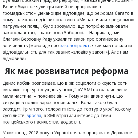
був аматорський підхід до реформи, – вважає Денис Кобзін. –
Вони обидві не чули критики й не працювали з
громадськістю». Деканоїдзе відповідає, що реформа багато в
чому залежала від інших політиків. «Ми закінчили з реформою
патрульної поліції, було зрозуміло, що потрібно змінювати
законодавство, – каже вона Забороні. – Наприклад, ми
благали Верховну Раду ухвалити закон про організовану
злочинність [мова йде про
законопроект
, який мав посилити
відповідальність для так званих «злодіїв у законі»]. Але нам
відмовили».
Як має розвиватися реформа
Денис Кобзін розповідає, що в рік соціологи фіксують сотні
випадків тортур і знущань у поліції. «У ЗМІ потрапляє лише
мала частина, – пояснює він. – Тому мені дивно чути, що
ситуація в поліції зараз погіршилася. Вона такою була
завжди». Крім того, толерантність до тортур в українському
суспільстві
зросла
, а ЗМІ втратили інтерес до теми
поліцейського насильства, додає він.
У листопаді 2018 року в Україні почало працювати Державне