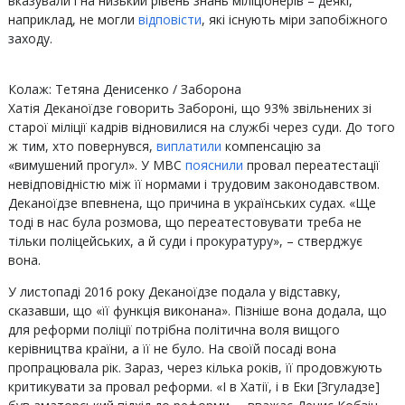
вказували і на низький рівень знань міліціонерів – деякі,
наприклад, не могли
відповісти
, які існують міри запобіжного
заходу.
Колаж: Тетяна Денисенко / Заборона
Хатія Деканоїдзе говорить Забороні, що 93% звільнених зі
старої міліції кадрів відновилися на службі через суди. До того
ж тим, хто повернувся,
виплатили
компенсацію за
«вимушений прогул». У МВС
пояснили
провал переатестації
невідповідністю між її нормами і трудовим законодавством.
Деканоїдзе впевнена, що причина в українських судах. «Ще
тоді в нас була розмова, що переатестовувати треба не
тільки поліцейських, а й суди і прокуратуру», – стверджує
вона.
У листопаді 2016 року Деканоїдзе подала у відставку,
сказавши, що «її функція виконана». Пізніше вона додала, що
для реформи поліції потрібна політична воля вищого
керівництва країни, а її не було. На своїй посаді вона
пропрацювала рік. Зараз, через кілька років, її продовжують
критикувати за провал реформи. «І в Хатії, і в Еки [Згуладзе]