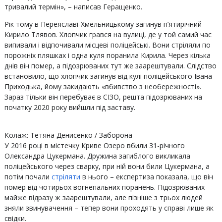
тривалий термін», – написав Геращенко.
Рік тому в Переяславі-Хмельницькому загинув п’ятирічний
Кирило Тлявов. Хлопчик грався на вулиці, де у той самий час
випивали і відпочивали місцеві поліцейські. Вони стріляли по
порожніх пляшках і одна куля поранила Кирила. Через кілька
днів він помер, а підозрюваних тут же заарештували. Слідство
встановило, що хлопчик загинув від кулі поліцейського Івана
Приходька, йому закидають «вбивство з необережності».
Зараз тільки він перебуває в СІЗО, решта підозрюваних на
початку 2020 року вийшли під заставу.
Колаж: Тетяна Денисенко / Заборона
У 2016 році в містечку Криве Озеро вбили 31-річного
Олександра Цукермана. Дружина загиблого викликала
поліцейського через сварку, при ній вони били Цукермана, а
потім почали
стріляти
в нього – експертиза показала, що він
помер від чотирьох вогнепальних поранень. Підозрюваних
майже відразу ж заарештували, але пізніше з трьох людей
зняли звинувачення – тепер вони проходять у справі лише як
свідки.