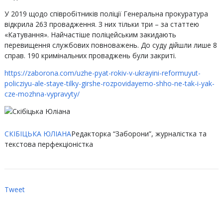
У 2019 щодо співробітників поліції Генеральна прокуратура
відкрила 263 провадження. З них тільки три – за статтею
«Катування». Найчастіше поліцейським закидають
перевищення службових повноважень. До суду дійшли лише 8
справ. 190 кримінальних проваджень були закриті.
https://zaborona.com/uzhe-pyat-rokiv-v-ukrayini-reformuyut-
policziyu-ale-staye-tilky-girshe-rozpovidayemo-shho-ne-tak-i-yak-
cze-mozhna-vypravyty/
СКІБІЦЬКА ЮЛІАНА
Редакторка “Заборони”, журналістка та
текстова перфекціоністка
Tweet