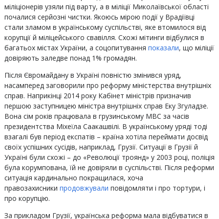
міліціонерів узяли під варту, а в міліції Миколаївської області
почалися серйозні чистки. Якоюсь мірою події у Врадіївці
стали зламом в українському суспільстві, яке втомилося від
корупції й міліцейського свавілля. Схожі мітинги відбулися в
багатьох містах України, а соцопитування
показали
, що міліції
довіряють заледве понад 1% громадян.
Після Євромайдану в Україні повністю змінився уряд,
насамперед заговорили про реформу міністерства внутрішніх
справ. Наприкінці 2014 року Кабінет міністрів призначив
першою заступницею міністра внутрішніх справ Еку Згуладзе.
Вона сім років працювала в грузинському МВС за часів
президентства Міхеїла Саакашвілі. В українському уряді тоді
взагалі був період експатів – країна хотіла переймати досвід
своїх успішних сусідів, наприклад, Грузії. Ситуації в Грузії й
Україні були схожі – до «Революції троянд» у 2003 році, поліція
була корумпована, їй не довіряли в суспільстві. Після реформи
ситуація кардинально покращилася, хоча
правозахисники
продовжували
повідомляти і про тортури, і
про корупцію.
За прикладом Грузії, українська реформа мала відбуватися в