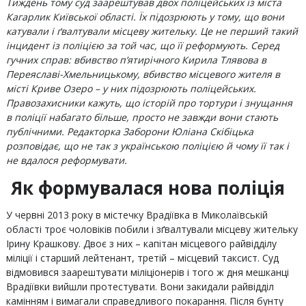
Тиждень тому суд заарештував двох поліцейських із міста
Кагарлик Київської області. Їх підозрюють у тому, що вони
катували і ґвалтували місцеву жительку. Це не перший такий
інцидент із поліцією за той час, що її реформують. Серед
гучних справ: вбивство п’ятирічного Кирила Тлявова в
Переяславі-Хмельницькому, вбивство місцевого жителя в
місті Криве Озеро – у них підозрюють поліцейських.
Правозахисники кажуть, що історій про тортури і знущання
в поліції набагато більше, просто не завжди вони стають
публічними. Редакторка Заборони Юліана Скібіцька
розповідає, що не так з українською поліцією й чому її так і
не вдалося реформувати.
Як формувалася нова поліція
У червні 2013 року в містечку Врадіївка в Миколаївській
області троє чоловіків побили і зґвалтували місцеву жительку
Ірину Крашкову. Двоє з них – капітан місцевого райвідділу
міліції і старший лейтенант, третій – місцевий таксист. Суд
відмовився заарештувати міліціонерів і того ж дня мешканці
Врадіївки вийшли протестувати. Вони закидали райвідділ
камінням і вимагали справедливого покарання. Після бунту