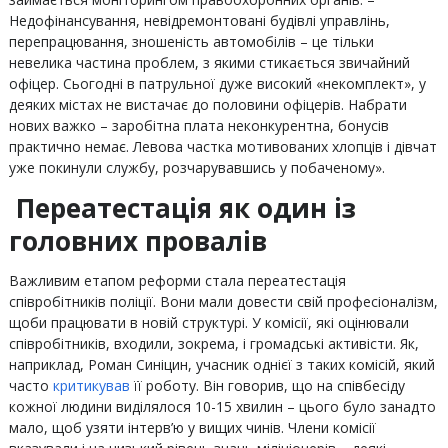
Недофінансування, невідремонтовані будівлі управлінь,
перепрацювання, зношеність автомобілів – це тільки
невелика частина проблем, з якими стикається звичайний
офіцер. Сьогодні в патрульної дуже високий «некомплект», у
деяких містах не вистачає до половини офіцерів. Набрати
нових важко – заробітна плата неконкурентна, бонусів
практично немає. Левова частка мотивованих хлопців і дівчат
уже покинули службу, розчарувавшись у побаченому».
Переатестація як один із
головних провалів
Важливим етапом реформи стала переатестація
співробітників поліції. Вони мали довести свій професіоналізм,
щоби працювати в новій структурі. У комісії, які оцінювали
співробітників, входили, зокрема, і громадські активісти. Як,
наприклад, Роман Синіцин, учасник однієї з таких комісій, який
часто
критикував
її роботу. Він говорив, що на співбесіду
кожної людини виділялося 10-15 хвилин – цього було занадто
мало, щоб узяти інтерв’ю у вищих чинів. Члени комісії