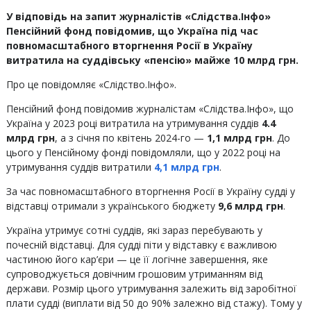
У відповідь на запит журналістів «Слідства.Інфо»
Пенсійний фонд повідомив, що Україна під час
повномасштабного вторгнення Росії в Україну
витратила на суддівську «пенсію» майже 10 млрд грн.
Про це повідомляє «Слідство.Інфо».
Пенсійний фонд повідомив журналістам «Слідства.Інфо», що
Україна у 2023 році витратила на утримування суддів
4.4
млрд грн
, а з січня по квітень 2024-го —
1,1 млрд грн
. До
цього у Пенсійному фонді повідомляли, що у 2022 році на
утримування суддів витратили
4,1 млрд грн
.
За час повномасштабного вторгнення Росії в Україну судді у
відставці отримали з українського бюджету
9,6 млрд грн
.
Україна утримує сотні суддів, які зараз перебувають у
почесній відставці. Для судді піти у відставку є важливою
частиною його кар’єри — це її логічне завершення, яке
супроводжується довічним грошовим утриманням від
держави. Розмір цього утримування залежить від заробітної
плати судді (виплати від 50 до 90% залежно від стажу). Тому у