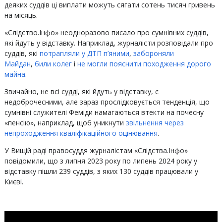
деяких суддів ці виплати можуть сягати сотень тисяч гривень
на місяць.
«Слідство.Інфо» неодноразово писало про сумнівних суддів,
які йдуть у відставку. Наприклад, журналісти розповідали про
суддів, які
потрапляли у ДТП п’яними
,
забороняли
Майдан
,
били колег
і
не могли пояснити походження дорого
майна
.
Звичайно, не всі судді, які йдуть у відставку, є
недоброчесними, але зараз прослідковується тенденція, що
сумнівні служителі Феміди намагаються втекти на почесну
«пенсію», наприклад, щоб уникнути
звільнення через
непроходження кваліфікаційного оцінювання
.
У Вищій раді правосуддя журналістам «Слідства.Інфо»
повідомили, що з липня 2023 року по липень 2024 року у
відставку пішли 239 суддів, з яких 130 суддів працювали у
Києві.