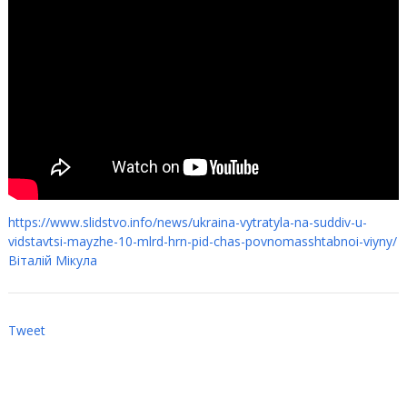
https://www.slidstvo.info/news/ukraina-vytratyla-na-suddiv-u-
vidstavtsi-mayzhe-10-mlrd-hrn-pid-chas-povnomasshtabnoi-viyny/
Віталій Мікула
Tweet