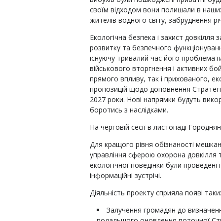
своїм відходом вони полишали в наши
жителів водного світу, забруднення рі
Екологічна безпека і захист довкілля 
розвитку та безпечного функціонування
існуючу тривалий час його проблемати
військового вторгнення і активних бой
прямого впливу, так і прихованого, 
пропозицій щодо доповнення Стратегі
2027 роки. Нові напрямки будуть вико
боротись з наслідками.
На черговій сесії в листопаді Городня
Для кращого рівня обізнаності мешкан
управління сферою охорона довкілля 
екологічної поведінки були проведені п
інформаційні зустрічі.
Діяльність проекту сприяла появі таких
Залучення громадян до визначен
подальшого оновлення поточної Стра