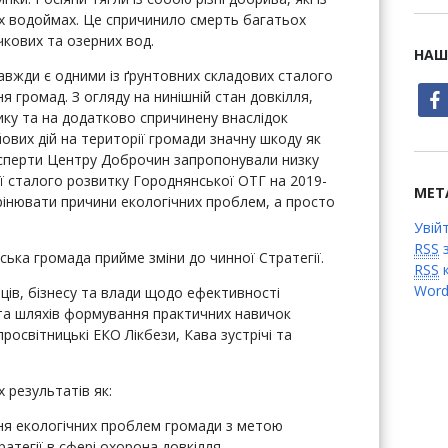
х водоймах. Це спричинило смерть багатьох
чкових та озерних вод.
НАШ
завжди є одними із ґрунтовних складових сталого
face
 громад. З огляду на нинішній стан довкілля,
ку та на додатково спричинену внаслідок
ових дій на території громади значну шкоду як
експерти Центру Доброчин запропонували низку
ї сталого розвитку Городнянської ОТГ на 2019-
МЕТ
рінювати причини екологічних проблем, а просто
Увій
RSS
з
нська громада прийме зміни до чинної Стратегії.
RSS
к
Word
ців, бізнесу та влади щодо ефективності
та шляхів формування практичних навичок
росвітницькі ЕКО Лікбези, Кава зустрічі та
 результатів як:
ня екологічних проблем громади з метою
тегії в сфері охорона довкілля.