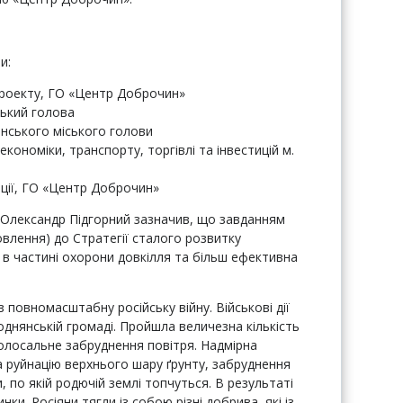
и:
проекту, ГО «Центр Доброчин»
ський голова
янського міського голови
економіки, транспорту, торгівлі та інвестицій м.
ації, ГО «Центр Доброчин»
 Олександр Підгорний зазначив, що завданням
овлення) до Стратегії сталого розвитку
в частині охорони довкілля та більш ефективна
 повномасштабну російську війну. Військові дії
однянській громаді. Пройшла величезна кількість
колосальне забруднення повітря. Надмірна
ла руйнацію верхнього шару ґрунту, забруднення
 по якій родючій землі топчуться. В результаті
ки. Росіяни тягли із собою різні добрива, які із