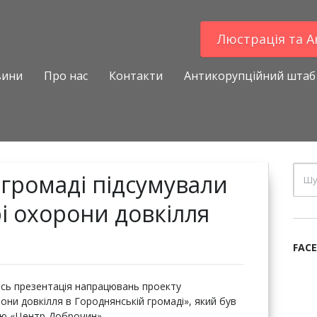
Люстрацiя та 
вини
Про нас
Контакти
Антикорупційний штаб
 громаді підсумували
рі охорони довкілля
FAC
ась презентація напрацювань проекту
они довкілля в Городнянській громаді», який був
єю «Центр Доброчин».