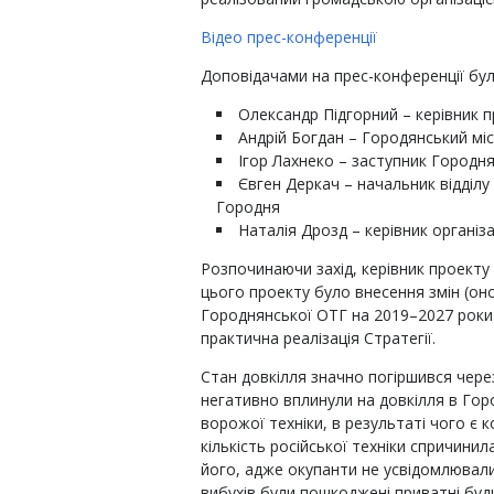
Відео прес-конференції
Доповідачами на прес-конференції бул
Олександр Підгорний – керівник 
Андрій Богдан – Городянський мі
Ігор Лахнеко – заступник Городн
Євген Деркач – начальник відділу 
Городня
Наталія Дрозд – керівник організ
Розпочинаючи захід, керівник проекту
цього проекту було внесення змін (он
Городнянської ОТГ на 2019–2027 роки 
практична реалізація Стратегії.
Стан довкілля значно погіршився через
негативно вплинули на довкілля в Гор
ворожої техніки, в результаті чого є 
кількість російської техніки спричини
його, адже окупанти не усвідомлювали,
вибухів були пошкоджені приватні будин