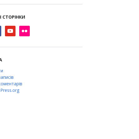
І СТОРІНКИ
book
youtube
flickr
А
ти
аписів
оментарів
Press.org