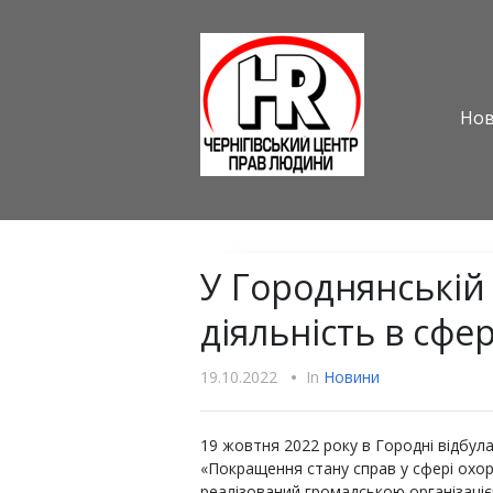
Но
У Городнянській
діяльність в сфе
19.10.2022
•
In
Новини
19 жовтня 2022 року в Городні відбул
«Покращення стану справ у сфері охор
реалізований громадською організаці