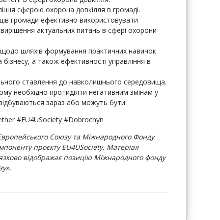
ління сферою охорона довкілля в громаді.
ців громади ефективно використовувати
я вирішення актуальних питань в сфері охорони
і щодо шляхів формування практичних навичок
а бізнесу, а також ефективності управління в
ального ставлення до навколишнього середовища.
чому необхідно протидіяти негативним змінам у
, відбуваються зараз або можуть бути.
her #EU4USociety #Dobrochyn
 Європейського Союзу та Міжнародного Фонду
мпоненту проєкту EU4USociety. Матеріал
в’язково відображає позицію Міжнародного фонду
зу».