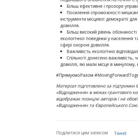
Більш ефективне і прозоре управ
Посилення спроможності мешкан
інструменти місцевої демократії дл
довкілля.
Більш високий рівень обізнаност
екологічної поведінки у населення т
сфері охороні довкілля.
Важливість екологічно відповід
Спільноті донесено важливість, 
довкіллі, які мали місце в минулому
#ПрямуємоРазом #MovingForwardToget
Матеріал підготовлено за підтримки
«Відродження» в межах грантового ко
відображає позицію авторів і не обо
«Відродження» та Європейського Сою
Поділитися цим записом
Tweet