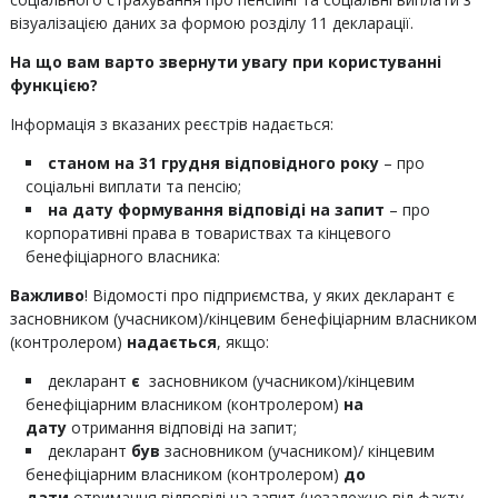
візуалізацією даних за формою розділу 11 декларації.
На що вам варто звернути увагу при користуванні
функцією?
Інформація з вказаних реєстрів надається:
станом на 31 грудня відповідного року
– про
соціальні виплати та пенсію;
на дату формування відповіді на запит
– про
корпоративні права в товариствах та кінцевого
бенефіціарного власника:
Важливо
! Відомості про підприємства, у яких декларант є
засновником (учасником)/кінцевим бенефіціарним власником
(контролером)
надається
, якщо:
декларант
є
засновником (учасником)/кінцевим
бенефіціарним власником (контролером)
на
дату
отримання відповіді на запит;
декларант
був
засновником (учасником)/ кінцевим
бенефіціарним власником (контролером)
до
дати
отримання відповіді на запит (незалежно від факту