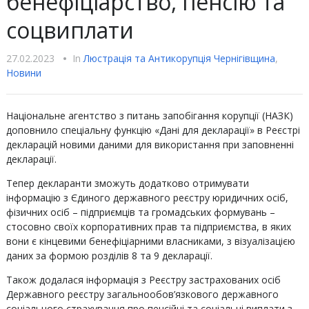
бенефіціарство, пенсію та
соцвиплати
27.02.2023
•
In
Люстрацiя та Антикорупцiя Чернігівщина
,
Новини
Національне агентство з питань запобігання корупції (НАЗК)
доповнило спеціальну функцію «Дані для декларації» в Реєстрі
декларацій новими даними для використання при заповненні
декларації.
Тепер декларанти зможуть додатково отримувати
інформацію з Єдиного державного реєстру юридичних осіб,
фізичних осіб – підприємців та громадських формувань –
стосовно своїх корпоративних прав та підприємства, в яких
вони є кінцевими бенефіціарними власниками, з візуалізацією
даних за формою розділів 8 та 9 декларації.
Також додалася інформація з Реєстру застрахованих осіб
Державного реєстру загальнообов’язкового державного
соціального страхування про пенсійні та соціальні виплати з