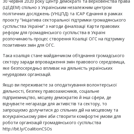
30 червня 2020 року Центр демократії та верховенства права
(ЦЕДЕМ) спільно з Українським незалежним центром
політичних досліджень (УНЦПД) та ІСАР Єднання в рамках
проєкту “Ініціатива секторальної підтримки громадянського
суспільства України” з нагоди фіналізації Карти правових
реформ для громадянського суспільства в Україні
розпочинають процес створення Коаліції ОГС на підтримку
позитивних змін для ОГС.
Така коаліція стане майданчиком об’єднання громадського
сектору заради впровадження змін правового середовища,
яке безпосередньо впливає на діяльність українських
неурядових організацій.
Якщо ви переживаєте за оподаткування волонтерської
діяльності, безпеку правозахисників, соціальне
підприємництво, місцеву демократію й інші сфери, де
відчуваєте негаразди для активістів та сектору, то
запрошуємо долучитися до спільних дій на місцевому та
всеукраїнському рівні аби створити комфортні умови для
роботи організацій громадянського суспільства
http://bit.ly/CoalitionCSOs