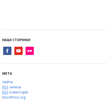
НАШІ СТОРІНКИ
facebook
youtube
flickr
МЕТА
Увійти
RSS
записів
RSS
коментарів
WordPress.org