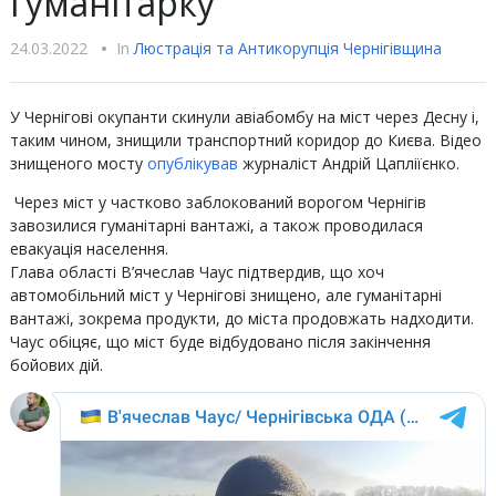
гуманітарку
24.03.2022
•
In
Люстрацiя та Антикорупцiя Чернігівщина
У Чернігові окупанти скинули авіабомбу на міст через Десну і,
таким чином, знищили транспортний коридор до Києва. Відео
знищеного мосту
опублікував
журналіст Андрій Цапліїєнко.
Через міст у частково заблокований ворогом Чернігів
завозилися гуманітарні вантажі, а також проводилася
евакуація населення.
Глава області В’ячеслав Чаус підтвердив, що хоч
автомобільний міст у Чернігові знищено, але гуманітарні
вантажі, зокрема продукти, до міста продовжать надходити.
Чаус обіцяє, що міст буде відбудовано після закінчення
бойових дій.