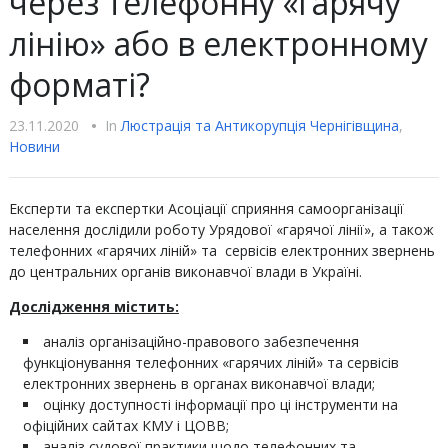
через телефонну «гарячу
лінію» або в електронному
форматі?
23.11.2020
•
In
Люстрацiя та Антикорупцiя Чернігівщина
,
Новини
Експерти та експертки Асоціації сприяння самоорганізації
населення дослідили роботу Урядової «гарячої лінії», а також
телефонних «гарячих ліній» та сервісів електронних звернень
до центральних органів виконавчої влади в Україні.
Дослідження містить:
аналіз організаційно-правового забезпечення
функціонування телефонних «гарячих ліній» та сервісів
електронних звернень в органах виконавчої влади;
оцінку доступності інформації про ці інструменти на
офіційних сайтах КМУ і ЦОВВ;
аналіз судової практики щодо телефонних та