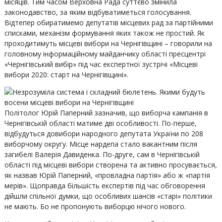
місяців. Тим часом Верховна Рада суттєво змінила
законодавство, за яким відбуватиметься голосування.
Відтепер обиратимемо депутатів місцевих рад за партійними
списками, механізм формування яких також не простий. Як
проходитимуть місцеві вибори на Чернігівщині – говорили на
головному інформаційному майданчику області пресцентрі
«Чернігівський вибір» під час експертної зустрічі «Місцеві
вибори 2020: старт на Чернігівщині».
Політолог Юрій Паперний зазначив, що виборча кампанія в
Чернігівській області матиме дві особливості. По-перше,
відбудуться довибори народного депутата України по 208
виборчому округу. Місце нардепа стало вакантним після
загибелі Валерія Давиденка. По-друге, сам в Чернігівській
області під місцеві вибори створена та активно просувається,
як назвав Юрій Паперний, «провладна партія» або ж «партія
мерів». Щоправда більшість експертів під час обговорення
дійшли спільної думки, що особливих шансів «старі» політики
не мають. Бо не пропонують виборцю нічого нового.