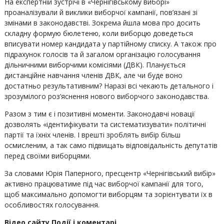
На експертній зустрічі в «Чернігівському виборі»
проаналізували й виклики виборчої кампанії, пов’язані зі
змінами в законодавстві. Зокрема йшла мова про досить
складну формую бюлетеню, коли виборцю доведеться
вписувати номер кандидата у партійному списку. А також про
підрахунок голосів та й загалом організацію голосування
дільничними виборчими комісіями (ДВК). Планується
дистанційне навчання членів ДВК, але чи буде воно
достатньо результативним? Наразі всі чекають детального і
зрозумілого роз’яснення нового виборчого законодавства.
Разом з тим є і позитивні моменти. Законодавчі новації
дозволять «ідентифікувати та систематизувати» політичні
партії та їхніх членів. І врешті зроблять вибір більш
осмисленим, а так само підвищать відповідальність депутатів
перед своїми виборцями.
За словами Юрія Паперного, пресцентр «Чернігівський вибір»
активно працюватиме під час виборчої кампанії для того,
щоб максимально допомогти виборцям та зорієнтувати їх в
особливостях голосування.
Відео сайту Події і коментарі