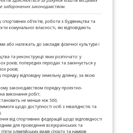
’єктів здійснюється за рахунок коштів місцевих
е заборонених законодавством.
у спортивних об’єктів, роботи з будівництва та
єкти комунальної власності, які відповідають
и або належать до закладів фізичної культури і
цтва та реконструкції яких розпочато: у
х років; попередніх періодах та закінчується у
ох років;
 порядку відповідну земельну ділянку, за якою
ому законодавством порядку проектно-
на виконання робіт;
 становить не менше ніж 500;
вимоги щодо доступності осіб з інвалідністю та
;
ня від спортивних федерацій щодо відповідності
ідним для проведення всеукраїнських та
п’яти олімпійських видів спорту та намірів