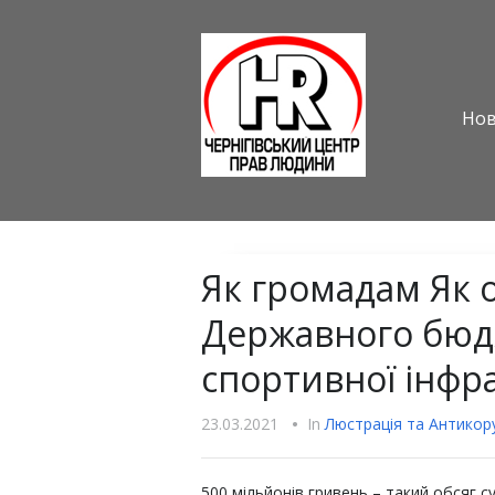
Но
Як громадам Як 
Державного бюд
спортивної інфр
23.03.2021
•
In
Люстрацiя та Антикору
500 мільйонів гривень – такий обсяг с