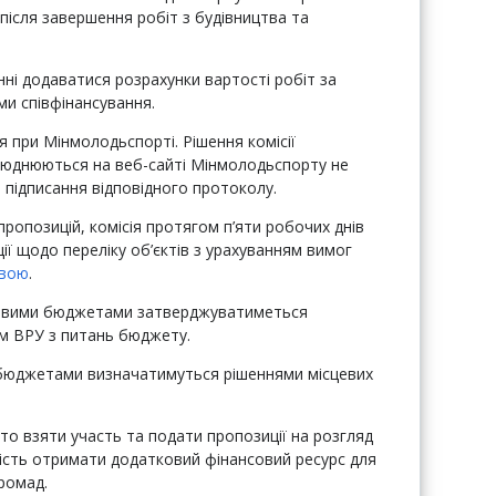
 після завершення робіт з будівництва та
нні додаватися розрахунки вартості робіт за
и співфінансування.
я при Мінмолодьспорті. Рішення комісії
юднюються на веб-сайті Мінмолодьспорту не
 підписання відповідного протоколу.
ропозицій, комісія протягом п’яти робочих днів
ї щодо переліку об’єктів з урахуванням вимог
вою
.
сцевими бюджетами затверджуватиметься
м ВРУ з питань бюджету.
 бюджетами визначатимуться рішеннями місцевих
то взяти участь та подати пропозиції на розгляд
сть отримати додатковий фінансовий ресурс для
ромад.