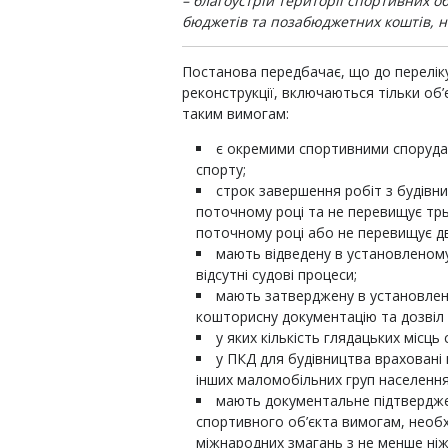
– благоустрій території спортивних об
бюджетів та позабюджетних коштів, н
Постанова передбачає, що
до перелік
реконструкції, включаються тільки об’
таким вимогам:
є окремими спортивними спорудам
спорту;
строк завершення робіт з будівни
поточному році та не перевищує трьо
поточному році або не перевищує дв
мають відведену в установленому
відсутні судові процеси;
мають затверджену в установлен
кошторисну документацію та дозвіл 
у яких кількість глядацьких місць
у ПКД для будівництва враховані 
інших маломобільних груп населення
мають документальне підтверджен
спортивного об’єкта вимогам, необх
міжнародних змагань з не менше ніж 