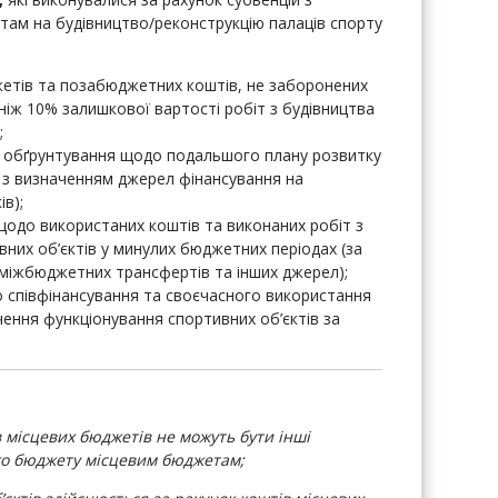
ам на будівництво/реконструкцію палаців спорту
жетів та позабюджетних коштів, не заборонених
ніж 10% залишкової вартості робіт з будівництва
;
 обґрунтування щодо подальшого плану розвитку
а з визначенням джерел фінансування на
в);
 щодо використаних коштів та виконаних робіт з
вних об’єктів у минулих бюджетних періодах (за
 міжбюджетних трансфертів та інших джерел);
 співфінансування та своєчасного використання
чення функціонування спортивних об’єктів за
 місцевих бюджетів не можуть бути інші
го бюджету місцевим бюджетам;