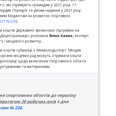
, які спрямують громадам у 2021 році. 17
твердив Порядок та умови надання у 2021 році
евим бюджетам на розвиток спортивної
2021 №226
).
 коштів державної фінансової підтримки на
Децентралізації» розповіла
Яніна Казюк
, експерт
го і місцевого розвитку.
м коштів субвенції є Мінмолодьспорт. Місцеві
 органи місцевих рад
можуть отримати кошти
пропозиції щодо включення спортивного об’єкта
ґрунтуванням та матеріалами.
я спортивних об’єктів до переліку
протягом 20 робочих днів
з дня
ови № 226
.