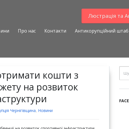
Люстрацiя та 
вини
Про нас
Контакти
Антикорупційний штаб
отримати кошти з
жету на розвиток
аструктури
FAC
пцiя Чернігівщина
,
Новини
убвенції на розвиток спортивної інфраструктури