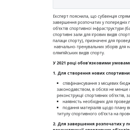
Експерт пояснила, що субвенція спря
завершення розпочатих у попередніх пе
об’єктів спортивної інфраструктури (
спортивні зали для ігрових видів спорт
палаци спорту), призначені для прове
навчально-тренувальних зборів для на
олімпійських видів спорту.
У 2021 році обов’язковими умовами
1.
Для створення нових спортивних
співфінансування з місцевих бюд
законодавством, в обсязі не менше н
реконструкції спортивних об’єктів, 
наявність необхідних для провед
подання матеріалів щодо плану в
титулу спортивного об’єкта на прове
2. Для завершення розпочатих у п
реконструкції спортивних об’єктів