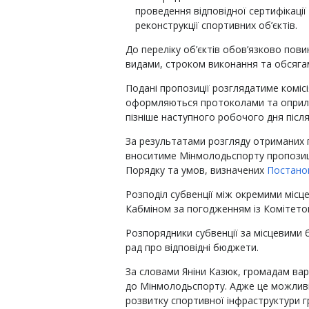
проведення відповідної сертифікації
реконструкції спортивних об’єктів.
До переліку об’єктів обов’язково пови
видами, строком виконання та обсягам
Подані пропозиції розглядатиме комісі
оформляються протоколами та оприл
пізніше наступного робочого дня після
За результатами розгляду отриманих п
вноситиме Мінмолодьспорту пропозиці
Порядку та умов, визначених
Постано
Розподіл субвенції між окремими мі
Кабміном за погодженням із Комітето
Розпорядники субвенції за місцевими
рад про відповідні бюджети.
За словами Яніни Казюк, громадам вар
до Мінмолодьспорту. Адже це можливі
розвитку спортивної інфраструктури г