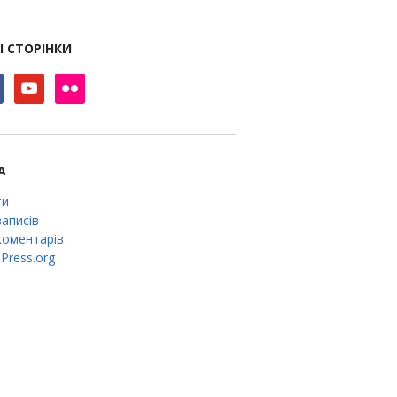
І СТОРІНКИ
book
youtube
flickr
А
ти
аписів
оментарів
Press.org