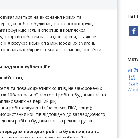
НАШ
мовуватиметься на виконання нових та
ріодах робіт з будівництва та реконструкції
face
багатофункціональні спортивні комплекси,
у, спортивні басейни, льодові арени, стадіони,
дення всеукраїнських та міжнародних змагань,
ціональних збірних команд з не менш, ніж п’яти
МЕТ
 надання субвенції є:
Увій
RSS
з
 об’єктів
:
RSS
к
жетів та позабюджетних коштів, не заборонених
Word
іж 10% загальної вартості робіт з будівництва та
запланованих на перший рік;
ення робіт документів (зокрема, ПКД тощо);
икористання коштів відповідно до затвердженого
дення робіт з будівництва та реконструкції.
опередніх періодах робіт з будівництва та
,
які виконувалися за рахунок субвенцій з