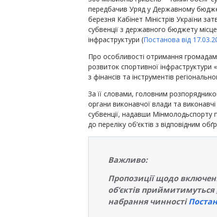
передбачив Уряд у Державному бюджеті
березня Кабінет Міністрів України за
субвенції з державного бюджету місц
інфраструктури (
Постанова від 17.03.
Про особливості отримання громадами
розвиток спортивної інфраструктури «
з фінансів та інструментів регіонально
За її словами, головним розпоряднико
органи виконавчої влади та виконавчі
субвенції, надавши Мінмолодьспорту 
до переліку об’єктів з відповідним об
Важливо:
Пропозиції щодо включенн
об’єктів приймитимуться
набрання чинності
Постан