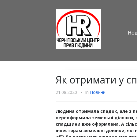
Но
Як отримати у с
21.08.2020
•
In
Новини
Людина отримала спадок, але з
п
переоформила земельні ділянки, в
спадщини вже оформлен
а
. А сіл
інвесторам
земельні ділянки, які
дії? До якого часу людина має п