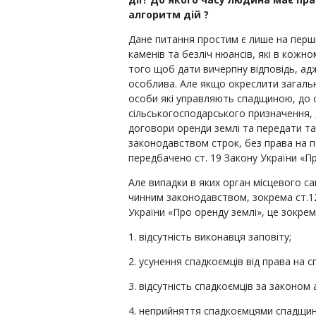
алгоритм дій
?
Дане питання простим є лише на перши
каменів та безліч нюансів, які в кож
того щоб дати вичерпну відповідь, ад
особлива. Але якщо окреслити загальні
особи які управляють спадщиною, до с
сільськогосподарського призначення,
договори оренди землі та передати та
законодавством строк, без права на п
передбачено ст. 19 Закону України «Пр
Але випадки в яких орган місцевого с
чинним законодавством, зокрема ст.12
України «Про оренду землі», це зокрем
1. відсутність виконавця заповіту;
2. усунення спадкоємців від права на с
3. відсутність спадкоємців за законом 
4. неприйняття спадкоємцями спадщин