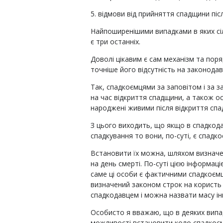
5. відмови від прийняття спадщини піс
Найпоширенішими випадками в яких сіл
є три останніх.
Доволі цікавим є сам механізм та пор
точніше його відсутність на законодав
Так, спадкоємцями за заповітом і за з
на час відкриття спадщини, а також ос
народжені живими після відкриття спа
З цього виходить, що якщо в спадкода
спадкування то вони, по-суті, є спадк
Встановити їх можна, шляхом визначен
на день смерті. По-суті цією інформаці
саме ці особи є фактичними спадкоємц
визначений законом строк на користь 
спадкодавцем і можна назвати масу інш
Особисто я вважаю, що в деяких випа
можливості встановити коло спадкоєм