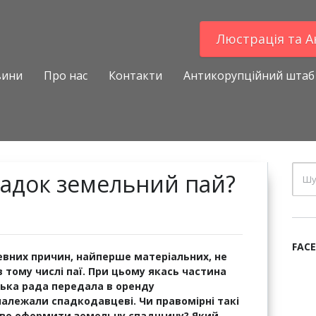
Люстрацiя та 
вини
Про нас
Контакти
Антикорупційний штаб
падок земельний пай?
FAC
евних
причин, найперше матеріальних, не
 тому числі паї. При цьому якась частина
ьська рада передала в оренду
 належали спадкодавцеві
. Чи правомірні такі
раво оформити земельну спадщину? Який