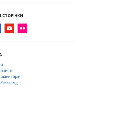
І СТОРІНКИ
book
youtube
flickr
А
ти
аписів
оментарів
Press.org