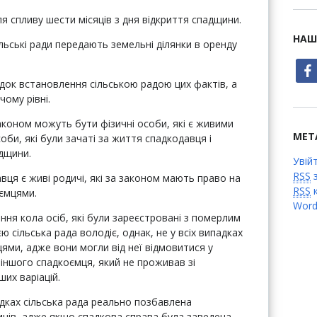
ля спливу шести місяців з дня відкриття спадщини.
НАШ
ьські ради передають земельні ділянки в оренду
face
ядок встановлення сільською радою цих фактів, а
чому рівні.
аконом можуть бути фізичні особи, які є живими
МЕТ
оби, які були зачаті за життя спадкодавця і
дщини.
Увій
RSS
з
вця є живі родичі, які за законом мають право на
RSS
к
оємцями.
Word
ня кола осіб, які були зареєстровані з померлим
єю сільська рада володіє, однак, не у всіх випадках
ями, адже вони могли від неї відмовитися у
іншого спадкоємця, який не проживав зі
их варіацій.
дках сільська рада реально позбавлена
ців, адже якщо спадкова справа була заведена