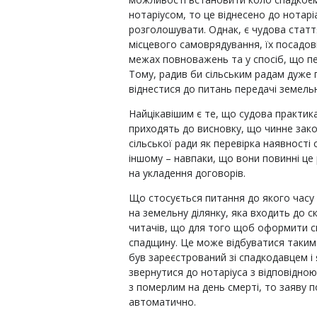
нотаріусом, то це віднесено до нотаріа
розголошувати. Однак, є чудова стаття
місцевого самоврядування, їх посадові 
межах повноважень та у спосіб, що пе
Тому, радив би сільським радам дуже 
віднестися до питань передачі земельн
Найцікавішим є те, що судова практика
приходять до висновку, що чинне зак
сільської ради як перевірка наявності 
іншому – навпаки, що вони повинні це
на укладення договорів.
Що стосується питання до якого часу
на земельну ділянку, яка входить до с
читачів, що для того щоб оформити с
спадщину. Це може відбуватися таким 
був зареєстрований зі спадкодавцем і
звернутися до нотаріуса з відповідно
з померлим на день смерті, то заяву 
автоматично.