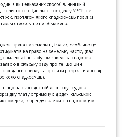
один із вищевказаних способів, нинішній
від колишнього Цивільного кодексу УРСР, не
 строк, протягом якого спадкоємець повинен
 ніяким строком це не обмежено.
адкові права на земельні ділянки, особливо це
ртифікатів на право на земельну частку (пай);
формлення і нотаріусом заведена спадкова
заявою в сільську раду про те, що Ви є
і передані в оренду та просити розірвати договір
про коло спадкоємців).
 те, що на сьогоднішній день існує судова
 орендну плату отриману від здачі сільською
ких померли, в оренду належить спадкоємцям.