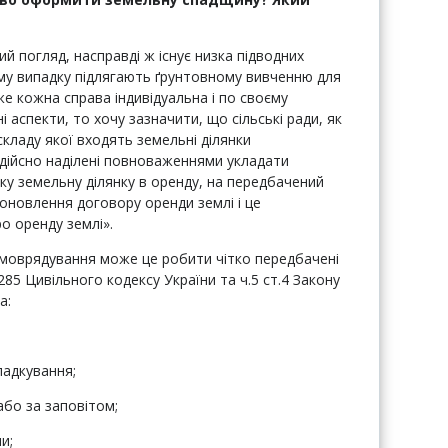
й погляд, насправді ж існує низка підводних
ному випадку підлягають ґрунтовному вивченню для
же кожна справа індивідуальна і по своєму
 аспекти, то хочу зазначити, що сільські ради, як
кладу якої входять земельні ділянки
 дійсно наділені повноваженнями укладати
ку земельну ділянку в оренду, на передбачений
оновлення договору оренди землі і це
о оренду землі».
амоврядування може це робити чітко передбачені
85 Цивільного кодексу України та ч.5 ст.4 Закону
а:
падкування;
або за заповітом;
и;