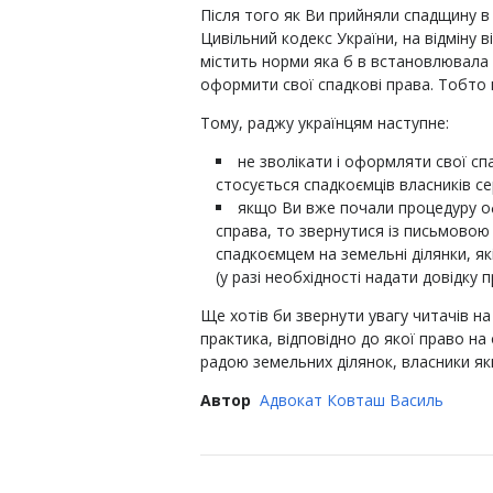
Після того як Ви прийняли спадщину в 
Цивільний кодекс України, на відміну 
містить норми яка б в встановлювала
оформити свої спадкові права. Тобто
Тому, раджу українцям наступне:
не зволікати і оформляти свої сп
стосується спадкоємців власників се
якщо Ви вже почали процедуру о
справа, то звернутися із письмовою 
спадкоємцем на земельні ділянки, як
(у разі необхідності надати довідку 
Ще хотів би звернути увагу читачів на
практика, відповідно до якої право на
радою земельних ділянок, власники я
Автор
Адвокат Ковташ Василь