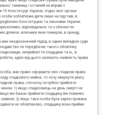
льної таємниці і останній не вправі її
 19 Конституції України, згідно якої органи
особи зобов’язані діяти лише на підставі, в
редбачені Конституцією та законами України.
прискіпливо, відповідально та з обачністю
их ділянок, власники яких померли, в оренду.
 має неоднозначний підхід, в одних випадках суди
онодавство не передбачає такого обов’язку
спадкоємців, неприйняття спадщини та ін., в
 робити, адже від цього залежить наявність права
 особа, має право оформити свої спадкові права
кладу спадкового майна, то хочу звернути увагу
падкові права, спочатку потрібно прийняти
чином: 1) якщо спадкоємець на день смерті не
 якщо він бажає прийняти спадщину він повинен
ю заявою; 2) якщо така особа була зареєстрована
подавати не обов’язково, спадщину вона прийме