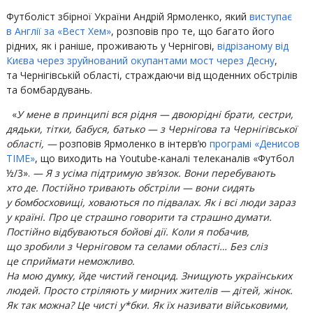
Футболіст збірної України Андрій Ярмоленко, який
виступає
в Англії за «Вест Хем»
, розповів про те, що багато його
рідних, як і раніше, проживають у Чернігові,
відрізаному від
Києва через зруйнований окупантами мост через Десну
,
та Чернігівській області, страждаючи від щоденних обстрілів
та бомбардувань.
«
У мене в принципі вся рідня — двоюрідні брати, сестри,
дядьки, тітки, бабуся, батько — з Чернігова та Чернігівської
області, —
розповів Ярмоленко в інтерв’ю
програмі «Денисов
TIME»
, що виходить на Youtube-каналі телеканалів «Футбол
½/3».
— Я з усіма підтримую зв’язок. Вони перебувають
хто де. Постійно тривають обстріли — вони сидять
у бомбосховищі, ховаються по підвалах. Як і всі люди зараз
у країні. Про це страшно говорити та страшно думати.
Постійно відбуваються бойові дії. Коли я побачив,
що зробили з Черніговом та селами області… Без сліз
це сприймати неможливо.
На мою думку, йде чистий геноцид. Знищують українських
людей. Просто стріляють у мирних жителів — дітей, жінок.
Як так можна? Це чисті у*бки. Як їх називати військовими,